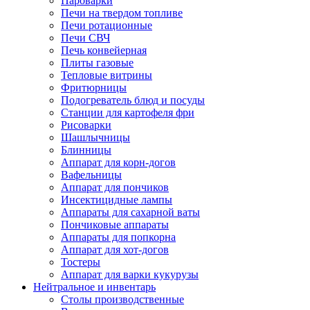
Пароварки
Печи на твердом топливе
Печи ротационные
Печи СВЧ
Печь конвейерная
Плиты газовые
Тепловые витрины
Фритюрницы
Подогреватель блюд и посуды
Станции для картофеля фри
Рисоварки
Шашлычницы
Блинницы
Аппарат для корн-догов
Вафельницы
Аппарат для пончиков
Инсектицидные лампы
Аппараты для сахарной ваты
Пончиковые аппараты
Аппараты для попкорна
Аппарат для хот-догов
Тостеры
Аппарат для варки кукурузы
Нейтральное и инвентарь
Столы производственные