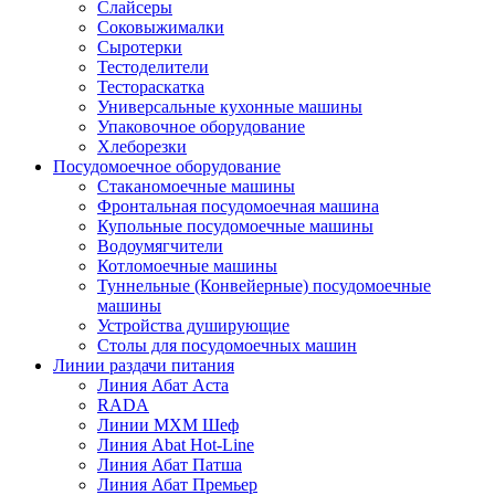
Слайсеры
Соковыжималки
Сыротерки
Тестоделители
Тестораскатка
Универсальные кухонные машины
Упаковочное оборудование
Хлеборезки
Посудомоечное оборудование
Стаканомоечные машины
Фронтальная посудомоечная машина
Купольные посудомоечные машины
Водоумягчители
Котломоечные машины
Туннельные (Конвейерные) посудомоечные
машины
Устройства душирующие
Столы для посудомоечных машин
Линии раздачи питания
Линия Абат Аста
RADA
Линии МХМ Шеф
Линия Abat Hot-Line
Линия Абат Патша
Линия Абат Премьер