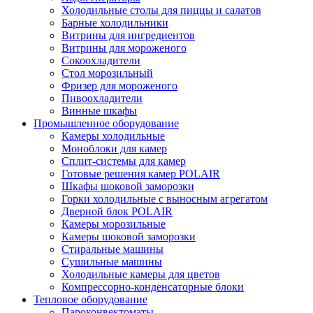
Холодильные столы для пиццы и салатов
Барные холодильники
Витрины для ингредиентов
Витрины для мороженого
Сокоохладители
Стол морозильный
Фризер для мороженого
Пивоохладители
Винные шкафы
Промышленное оборудование
Камеры холодильные
Моноблоки для камер
Сплит-системы для камер
Готовые решения камер POLAIR
Шкафы шоковой заморозки
Горки холодильные с выносным агрегатом
Дверной блок POLAIR
Камеры морозильные
Камеры шоковой заморозки
Стиральные машины
Сушильные машины
Холодильные камеры для цветов
Компрессорно-конденсаторные блоки
Тепловое оборудование
Пароконвектоматы