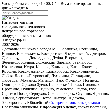
Часы работы с
9-00
до
19-00
. Сб и Вс, а также праздничные
дни - выходные
Интернет-магазин
холодильного, теплового,
нейтрального, торгового
оборудования для магазинов
Хладекс.рф ©
2007-2026
Доставим ваш заказ в города МО:
Балашиха, Бронницы,
Видное, Волоколамск, Воскресенск, Дзержинский, Дмитров,
Долгопрудный, Домодедово, Дубна, Егорьевск,
Железнодорожный, Жуковский, Зарайск, Звенигород,
Ивантеевка, Истра, Кашира, Климовск, Клин, Коломна,
Королёв, Красноармейск, Красногорск, Краснознаменск,
Лобня, Лосино-Петровский, Луховицы, Лыткарино,
Люберцы, Можайск, Мытищи, Наро-Фоминск, Ногинск,
Одинцово, Орехово-Зуево, Павловский Посад, Подольск,
Протвино, Пушкино, Пущино, Раменское, Реутов, Руза,
Сергиев Посад, Серпухов, Солнечногорск, Ступино, Фрязино,
Химки, Черноголовка, Чехов, Шатура, Щелково,
Электросталь, Юбилейный
Смотреть стоимость доставки
Все права защищены. Информация о ценах, сроках поставки,