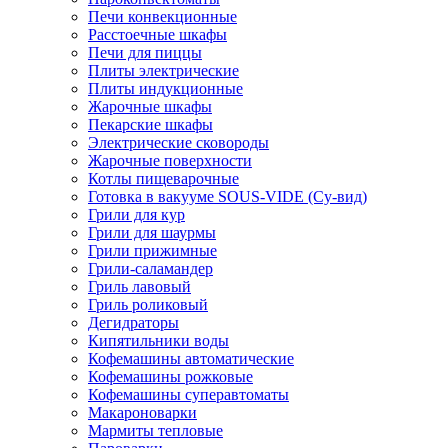
Печи конвекционные
Расстоечные шкафы
Печи для пиццы
Плиты электрические
Плиты индукционные
Жарочные шкафы
Пекарские шкафы
Электрические сковороды
Жарочные поверхности
Котлы пищеварочные
Готовка в вакууме SOUS-VIDE (Су-вид)
Грили для кур
Грили для шаурмы
Грили прижимные
Грили-саламандер
Гриль лавовый
Гриль роликовый
Дегидраторы
Кипятильники воды
Кофемашины автоматические
Кофемашины рожковые
Кофемашины суперавтоматы
Макароноварки
Мармиты тепловые