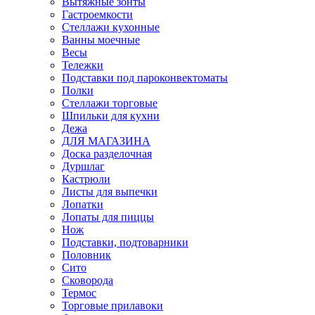
Вытяжные зонты
Гастроемкости
Стеллажи кухонные
Ванны моечные
Весы
Тележки
Подставки под пароконвектоматы
Полки
Стеллажи торговые
Шпильки для кухни
Дежа
ДЛЯ МАГАЗИНА
Доска разделочная
Дуршлаг
Кастрюли
Листы для выпечки
Лопатки
Лопаты для пиццы
Нож
Подставки, подтоварники
Половник
Сито
Сковорода
Термос
Торговые прилавоки