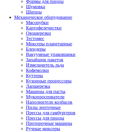
Формы для пиццы
Шумовка
Щипцы
Механическое оборудование
Мясорубки
Картофелечистки
Овощерезки
Тестомес
Миксеры планетарные
Блендеры
Вакуумные упаковщики
Запайщик пакетов
Измельчитель льда
Кофемолки
Куттеры
Кухонные процессоры
Лапшерезка
Машины для пасты
Мукопросеиватели
Наполнители колбасок
Пилы ленточные
Прессы для гамбургеров
Прессы для пиццы
Протирочные машины
Ручные миксеры