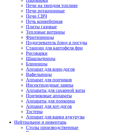
Пароварки
Печи на твердом топливе
Печи ротационные
Печи СВЧ
Печь конвейерная
Плиты газовые
Тепловые витрины
Фритюрницы
Подогреватель блюд и посуды
Станции для картофеля фри
Рисоварки
Шашлычницы
Блинницы
Аппарат для корн-догов
Вафельницы
Аппарат для пончиков
Инсектицидные лампы
Аппараты для сахарной ваты
Пончиковые аппараты
Аппараты для попкорна
Аппарат для хот-догов
Тостеры
Аппарат для варки кукурузы
Нейтральное и инвентарь
Столы производственные