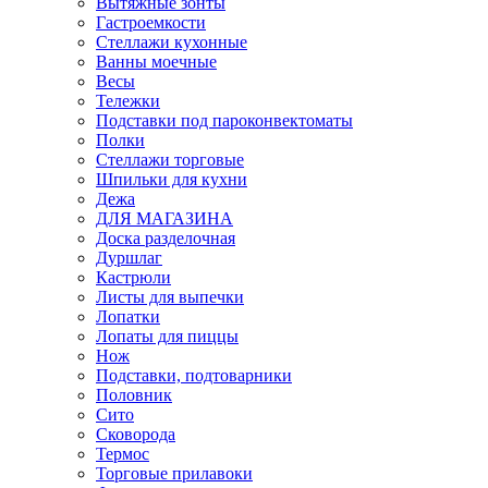
Вытяжные зонты
Гастроемкости
Стеллажи кухонные
Ванны моечные
Весы
Тележки
Подставки под пароконвектоматы
Полки
Стеллажи торговые
Шпильки для кухни
Дежа
ДЛЯ МАГАЗИНА
Доска разделочная
Дуршлаг
Кастрюли
Листы для выпечки
Лопатки
Лопаты для пиццы
Нож
Подставки, подтоварники
Половник
Сито
Сковорода
Термос
Торговые прилавоки