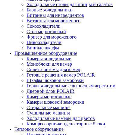
Холодильные столы для пиццы и салатов
Барные холодильники
Витрины для ингредиентов
Витрины для мороженого
Сокоохладители
Стол морозильный
Фризер для мороженого
Пивоохладители
Винные шкафы
Промышленное оборудование
Камеры холодильные
Моноблоки для камер
Сплит-системы для камер
Готовые решения камер POLAIR
Шкафы шоковой заморозки
Горки холодильные с выносным агрегатом
Дверной блок POLAIR
Камеры морозильные
Камеры шоковой заморозки
Стиральные машины
Сушильные машины
Холодильные камеры для цветов
Компрессорно-конденсаторные блоки
Тепловое оборудование
Пароконвектоматы