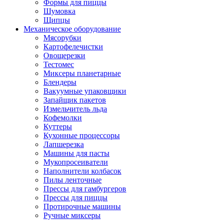
Формы для пиццы
Шумовка
Щипцы
Механическое оборудование
Мясорубки
Картофелечистки
Овощерезки
Тестомес
Миксеры планетарные
Блендеры
Вакуумные упаковщики
Запайщик пакетов
Измельчитель льда
Кофемолки
Куттеры
Кухонные процессоры
Лапшерезка
Машины для пасты
Мукопросеиватели
Наполнители колбасок
Пилы ленточные
Прессы для гамбургеров
Прессы для пиццы
Протирочные машины
Ручные миксеры