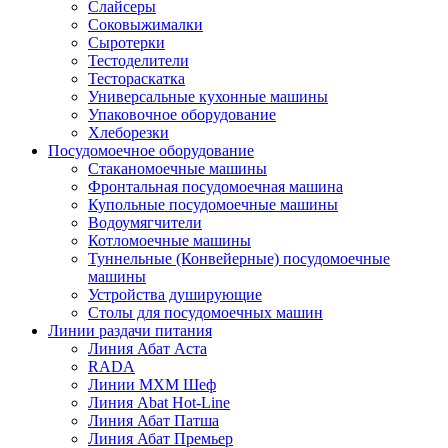
Слайсеры
Соковыжималки
Сыротерки
Тестоделители
Тестораскатка
Универсальные кухонные машины
Упаковочное оборудование
Хлеборезки
Посудомоечное оборудование
Стаканомоечные машины
Фронтальная посудомоечная машина
Купольные посудомоечные машины
Водоумягчители
Котломоечные машины
Туннельные (Конвейерные) посудомоечные
машины
Устройства душирующие
Столы для посудомоечных машин
Линии раздачи питания
Линия Абат Аста
RADA
Линии МХМ Шеф
Линия Abat Hot-Line
Линия Абат Патша
Линия Абат Премьер