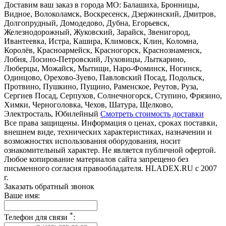
Доставим ваш заказ в города МО:
Балашиха, Бронницы,
Видное, Волоколамск, Воскресенск, Дзержинский, Дмитров,
Долгопрудный, Домодедово, Дубна, Егорьевск,
Железнодорожный, Жуковский, Зарайск, Звенигород,
Ивантеевка, Истра, Кашира, Климовск, Клин, Коломна,
Королёв, Красноармейск, Красногорск, Краснознаменск,
Лобня, Лосино-Петровский, Луховицы, Лыткарино,
Люберцы, Можайск, Мытищи, Наро-Фоминск, Ногинск,
Одинцово, Орехово-Зуево, Павловский Посад, Подольск,
Протвино, Пушкино, Пущино, Раменское, Реутов, Руза,
Сергиев Посад, Серпухов, Солнечногорск, Ступино, Фрязино,
Химки, Черноголовка, Чехов, Шатура, Щелково,
Электросталь, Юбилейный
Смотреть стоимость доставки
Все права защищены. Информация о ценах, сроках поставки,
внешнем виде, технических характеристиках, назначении и
возможностях использования оборудования, носит
ознакомительный характер. Не является публичной офертой.
Любое копирование материалов сайта запрещено без
письменного согласия правообладателя. HLADEX.RU c 2007
г.
Заказать обратный звонок
Ваше имя:
*
Телефон для связи
: