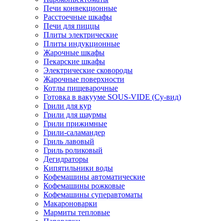
Печи конвекционные
Расстоечные шкафы
Печи для пиццы
Плиты электрические
Плиты индукционные
Жарочные шкафы
Пекарские шкафы
Электрические сковороды
Жарочные поверхности
Котлы пищеварочные
Готовка в вакууме SOUS-VIDE (Су-вид)
Грили для кур
Грили для шаурмы
Грили прижимные
Грили-саламандер
Гриль лавовый
Гриль роликовый
Дегидраторы
Кипятильники воды
Кофемашины автоматические
Кофемашины рожковые
Кофемашины суперавтоматы
Макароноварки
Мармиты тепловые