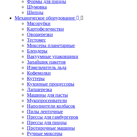
Формы для пиццы
Шумовка
Щипцы
Механическое оборудование
Мясорубки
Картофелечистки
Овощерезки
Тестомес
Миксеры планетарные
Блендеры
Вакуумные упаковщики
Запайщик пакетов
Измельчитель льда
Кофемолки
Куттеры
Кухонные процессоры
Лапшерезка
Машины для пасты
Мукопросеиватели
Наполнители колбасок
Пилы ленточные
Прессы для гамбургеров
Прессы для пиццы
Протирочные машины
Ручные миксеры