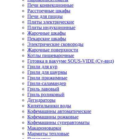
Печи конвекционные
Расстоечные шкафы
Печи для пиццы
Плиты электрические
Плиты индукционные
Жарочные шкафы
Пекарские шкафы
Электрические сковороды
Жарочные поверхности
Котлы пищеварочные
Готовка в вакууме SOUS-VIDE (Су-вид)
Грили для кур
Грили для шаурмы
Грили прижимные
Грили-саламандер
Гриль лавовый
Гриль роликовый
Дегидраторы
Кипятильники воды
Кофемашины автоматические
Кофемашины рожковые
Кофемашины суперавтоматы
Макароноварки
Мармиты тепловые