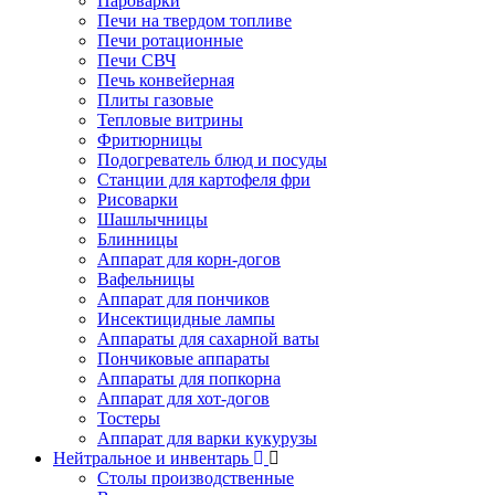
Пароварки
Печи на твердом топливе
Печи ротационные
Печи СВЧ
Печь конвейерная
Плиты газовые
Тепловые витрины
Фритюрницы
Подогреватель блюд и посуды
Станции для картофеля фри
Рисоварки
Шашлычницы
Блинницы
Аппарат для корн-догов
Вафельницы
Аппарат для пончиков
Инсектицидные лампы
Аппараты для сахарной ваты
Пончиковые аппараты
Аппараты для попкорна
Аппарат для хот-догов
Тостеры
Аппарат для варки кукурузы
Нейтральное и инвентарь
Столы производственные