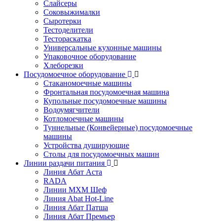
Слайсеры
Соковыжималки
Сыротерки
Тестоделители
Тестораскатка
Универсальные кухонные машины
Упаковочное оборудование
Хлеборезки
Посудомоечное оборудование
Стаканомоечные машины
Фронтальная посудомоечная машина
Купольные посудомоечные машины
Водоумягчители
Котломоечные машины
Туннельные (Конвейерные) посудомоечные
машины
Устройства душирующие
Столы для посудомоечных машин
Линии раздачи питания
Линия Абат Аста
RADA
Линии МХМ Шеф
Линия Abat Hot-Line
Линия Абат Патша
Линия Абат Премьер