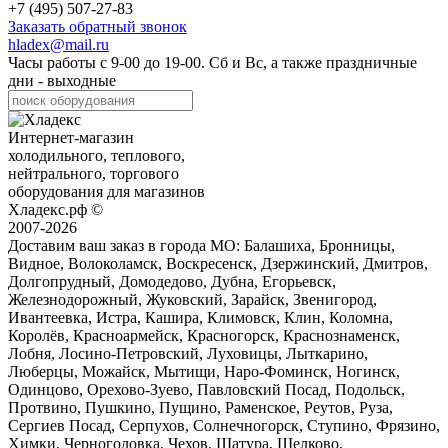
+7 (495) 507-27-83
Заказать обратный звонок
hladex@mail.ru
Часы работы с
9-00
до
19-00
. Сб и Вс, а также праздничные
дни - выходные
Интернет-магазин
холодильного, теплового,
нейтрального, торгового
оборудования для магазинов
Хладекс.рф ©
2007-2026
Доставим ваш заказ в города МО:
Балашиха, Бронницы,
Видное, Волоколамск, Воскресенск, Дзержинский, Дмитров,
Долгопрудный, Домодедово, Дубна, Егорьевск,
Железнодорожный, Жуковский, Зарайск, Звенигород,
Ивантеевка, Истра, Кашира, Климовск, Клин, Коломна,
Королёв, Красноармейск, Красногорск, Краснознаменск,
Лобня, Лосино-Петровский, Луховицы, Лыткарино,
Люберцы, Можайск, Мытищи, Наро-Фоминск, Ногинск,
Одинцово, Орехово-Зуево, Павловский Посад, Подольск,
Протвино, Пушкино, Пущино, Раменское, Реутов, Руза,
Сергиев Посад, Серпухов, Солнечногорск, Ступино, Фрязино,
Химки, Черноголовка, Чехов, Шатура, Щелково,