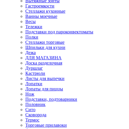
Вытяжные зонты
Гастроемкости
Стеллажи кухонные
Ванны моечные
Весы
Тележки
Подставки под пароконвектоматы
Полки
Стеллажи торговые
Шпильки для кухни
Дежа
ДЛЯ МАГАЗИНА
Доска разделочная
Дуршлаг
Кастрюли
Листы для выпечки
Лопатки
Лопаты для пиццы
Нож
Подставки, подтоварники
Половник
Сито
Сковорода
Термос
Торговые прилавоки