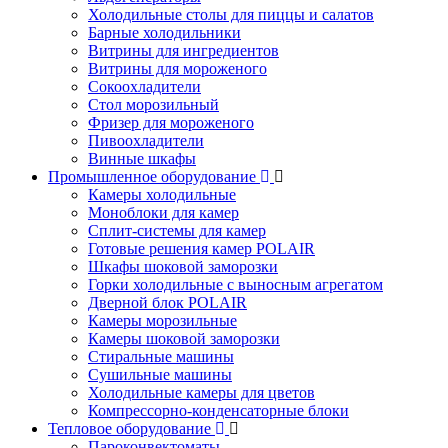
Холодильные столы для пиццы и салатов
Барные холодильники
Витрины для ингредиентов
Витрины для мороженого
Сокоохладители
Стол морозильный
Фризер для мороженого
Пивоохладители
Винные шкафы
Промышленное оборудование
Камеры холодильные
Моноблоки для камер
Сплит-системы для камер
Готовые решения камер POLAIR
Шкафы шоковой заморозки
Горки холодильные с выносным агрегатом
Дверной блок POLAIR
Камеры морозильные
Камеры шоковой заморозки
Стиральные машины
Сушильные машины
Холодильные камеры для цветов
Компрессорно-конденсаторные блоки
Тепловое оборудование
Пароконвектоматы