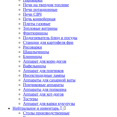
Пароварки
Печи на твердом топливе
Печи ротационные
Печи СВЧ
Печь конвейерная
Плиты газовые
Тепловые витрины
Фритюрницы
Подогреватель блюд и посуды
Станции для картофеля фри
Рисоварки
Шашлычницы
Блинницы
Аппарат для корн-догов
Вафельницы
Аппарат для пончиков
Инсектицидные лампы
Аппараты для сахарной ваты
Пончиковые аппараты
Аппараты для попкорна
Аппарат для хот-догов
Тостеры
Аппарат для варки кукурузы
Нейтральное и инвентарь
Столы производственные