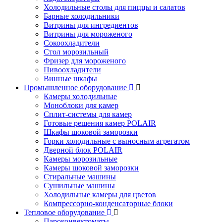
Холодильные столы для пиццы и салатов
Барные холодильники
Витрины для ингредиентов
Витрины для мороженого
Сокоохладители
Стол морозильный
Фризер для мороженого
Пивоохладители
Винные шкафы
Промышленное оборудование
Камеры холодильные
Моноблоки для камер
Сплит-системы для камер
Готовые решения камер POLAIR
Шкафы шоковой заморозки
Горки холодильные с выносным агрегатом
Дверной блок POLAIR
Камеры морозильные
Камеры шоковой заморозки
Стиральные машины
Сушильные машины
Холодильные камеры для цветов
Компрессорно-конденсаторные блоки
Тепловое оборудование
Пароконвектоматы