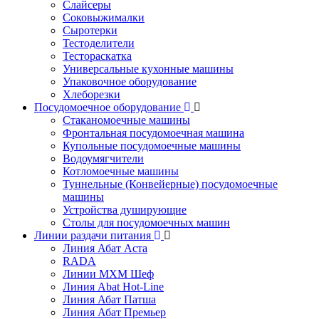
Слайсеры
Соковыжималки
Сыротерки
Тестоделители
Тестораскатка
Универсальные кухонные машины
Упаковочное оборудование
Хлеборезки
Посудомоечное оборудование
Стаканомоечные машины
Фронтальная посудомоечная машина
Купольные посудомоечные машины
Водоумягчители
Котломоечные машины
Туннельные (Конвейерные) посудомоечные
машины
Устройства душирующие
Столы для посудомоечных машин
Линии раздачи питания
Линия Абат Аста
RADA
Линии МХМ Шеф
Линия Abat Hot-Line
Линия Абат Патша
Линия Абат Премьер