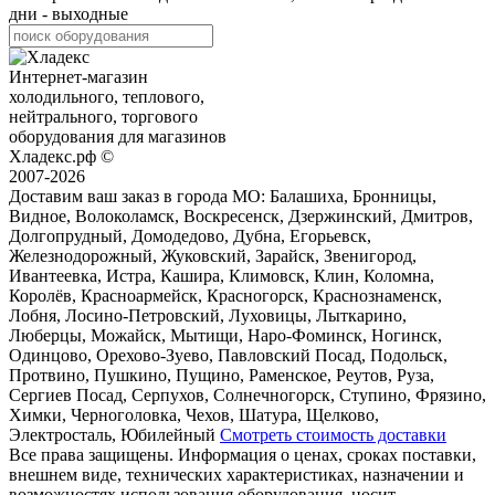
дни - выходные
Интернет-магазин
холодильного, теплового,
нейтрального, торгового
оборудования для магазинов
Хладекс.рф ©
2007-2026
Доставим ваш заказ в города МО:
Балашиха, Бронницы,
Видное, Волоколамск, Воскресенск, Дзержинский, Дмитров,
Долгопрудный, Домодедово, Дубна, Егорьевск,
Железнодорожный, Жуковский, Зарайск, Звенигород,
Ивантеевка, Истра, Кашира, Климовск, Клин, Коломна,
Королёв, Красноармейск, Красногорск, Краснознаменск,
Лобня, Лосино-Петровский, Луховицы, Лыткарино,
Люберцы, Можайск, Мытищи, Наро-Фоминск, Ногинск,
Одинцово, Орехово-Зуево, Павловский Посад, Подольск,
Протвино, Пушкино, Пущино, Раменское, Реутов, Руза,
Сергиев Посад, Серпухов, Солнечногорск, Ступино, Фрязино,
Химки, Черноголовка, Чехов, Шатура, Щелково,
Электросталь, Юбилейный
Смотреть стоимость доставки
Все права защищены. Информация о ценах, сроках поставки,
внешнем виде, технических характеристиках, назначении и
возможностях использования оборудования, носит