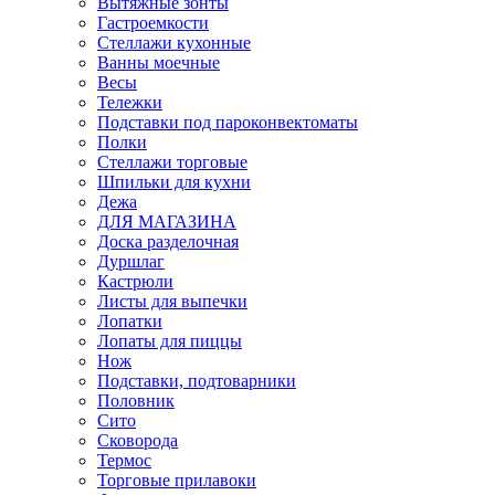
Вытяжные зонты
Гастроемкости
Стеллажи кухонные
Ванны моечные
Весы
Тележки
Подставки под пароконвектоматы
Полки
Стеллажи торговые
Шпильки для кухни
Дежа
ДЛЯ МАГАЗИНА
Доска разделочная
Дуршлаг
Кастрюли
Листы для выпечки
Лопатки
Лопаты для пиццы
Нож
Подставки, подтоварники
Половник
Сито
Сковорода
Термос
Торговые прилавоки