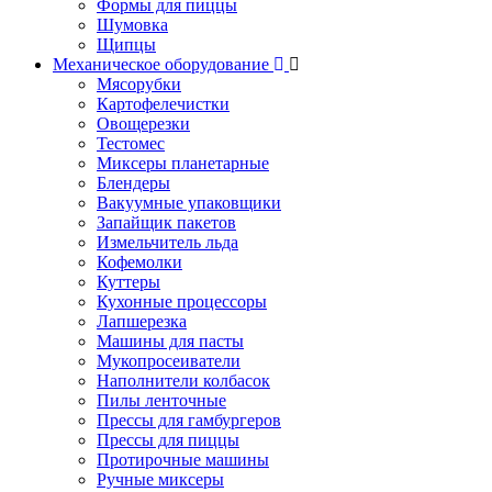
Формы для пиццы
Шумовка
Щипцы
Механическое оборудование
Мясорубки
Картофелечистки
Овощерезки
Тестомес
Миксеры планетарные
Блендеры
Вакуумные упаковщики
Запайщик пакетов
Измельчитель льда
Кофемолки
Куттеры
Кухонные процессоры
Лапшерезка
Машины для пасты
Мукопросеиватели
Наполнители колбасок
Пилы ленточные
Прессы для гамбургеров
Прессы для пиццы
Протирочные машины
Ручные миксеры