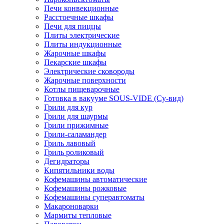
Печи конвекционные
Расстоечные шкафы
Печи для пиццы
Плиты электрические
Плиты индукционные
Жарочные шкафы
Пекарские шкафы
Электрические сковороды
Жарочные поверхности
Котлы пищеварочные
Готовка в вакууме SOUS-VIDE (Су-вид)
Грили для кур
Грили для шаурмы
Грили прижимные
Грили-саламандер
Гриль лавовый
Гриль роликовый
Дегидраторы
Кипятильники воды
Кофемашины автоматические
Кофемашины рожковые
Кофемашины суперавтоматы
Макароноварки
Мармиты тепловые