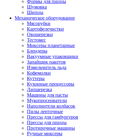
Формы для пиццы
Шумовка
Щипцы
Механическое оборудование
Мясорубки
Картофелечистки
Овощерезки
Тестомес
Миксеры планетарные
Блендеры
Вакуумные упаковщики
Запайщик пакетов
Измельчитель льда
Кофемолки
Куттеры
Кухонные процессоры
Лапшерезка
Машины для пасты
Мукопросеиватели
Наполнители колбасок
Пилы ленточные
Прессы для гамбургеров
Прессы для пиццы
Протирочные машины
Ручные миксеры