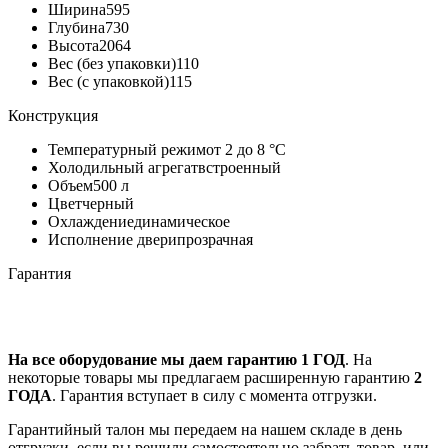
Ширина
595
Глубина
730
Высота
2064
Вес (без упаковки)
110
Вес (с упаковкой)
115
Конструкция
Температурный режим
от 2 до 8 °C
Холодильный агрегат
встроенный
Объем
500 л
Цвет
черный
Охлаждение
динамическое
Исполнение двери
прозрачная
Гарантия
На все оборудование мы даем гарантию 1 ГОД
. На
некоторые товары мы предлагаем расширенную гарантию
2
ГОДА
. Гарантия вступает в силу с момента отгрузки.
Гарантийный талон мы передаем на нашем складе в день
отгрузки, если вы решили самостоятельно забрать товар, или