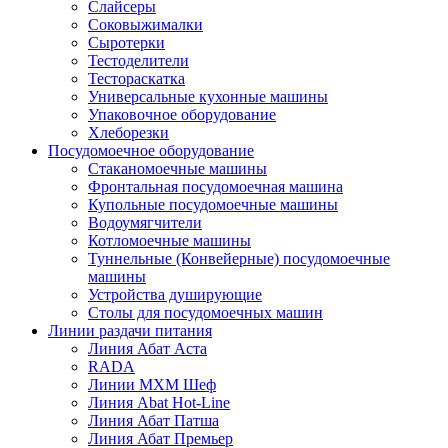
Слайсеры
Соковыжималки
Сыротерки
Тестоделители
Тестораскатка
Универсальные кухонные машины
Упаковочное оборудование
Хлеборезки
Посудомоечное оборудование
Стаканомоечные машины
Фронтальная посудомоечная машина
Купольные посудомоечные машины
Водоумягчители
Котломоечные машины
Туннельные (Конвейерные) посудомоечные
машины
Устройства душирующие
Столы для посудомоечных машин
Линии раздачи питания
Линия Абат Аста
RADA
Линии МХМ Шеф
Линия Abat Hot-Line
Линия Абат Патша
Линия Абат Премьер