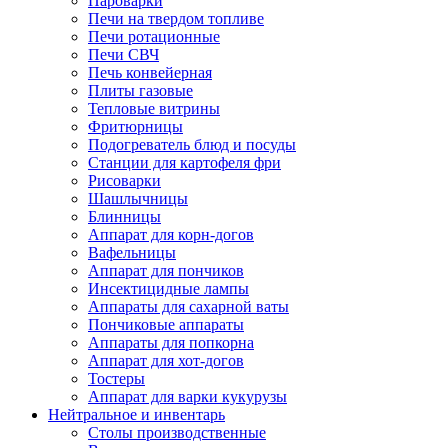
Пароварки
Печи на твердом топливе
Печи ротационные
Печи СВЧ
Печь конвейерная
Плиты газовые
Тепловые витрины
Фритюрницы
Подогреватель блюд и посуды
Станции для картофеля фри
Рисоварки
Шашлычницы
Блинницы
Аппарат для корн-догов
Вафельницы
Аппарат для пончиков
Инсектицидные лампы
Аппараты для сахарной ваты
Пончиковые аппараты
Аппараты для попкорна
Аппарат для хот-догов
Тостеры
Аппарат для варки кукурузы
Нейтральное и инвентарь
Столы производственные