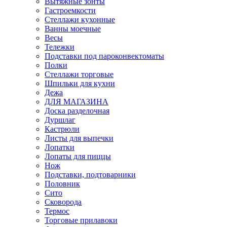
Вытяжные зонты
Гастроемкости
Стеллажи кухонные
Ванны моечные
Весы
Тележки
Подставки под пароконвектоматы
Полки
Стеллажи торговые
Шпильки для кухни
Дежа
ДЛЯ МАГАЗИНА
Доска разделочная
Дуршлаг
Кастрюли
Листы для выпечки
Лопатки
Лопаты для пиццы
Нож
Подставки, подтоварники
Половник
Сито
Сковорода
Термос
Торговые прилавоки