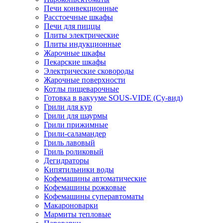
Печи конвекционные
Расстоечные шкафы
Печи для пиццы
Плиты электрические
Плиты индукционные
Жарочные шкафы
Пекарские шкафы
Электрические сковороды
Жарочные поверхности
Котлы пищеварочные
Готовка в вакууме SOUS-VIDE (Су-вид)
Грили для кур
Грили для шаурмы
Грили прижимные
Грили-саламандер
Гриль лавовый
Гриль роликовый
Дегидраторы
Кипятильники воды
Кофемашины автоматические
Кофемашины рожковые
Кофемашины суперавтоматы
Макароноварки
Мармиты тепловые