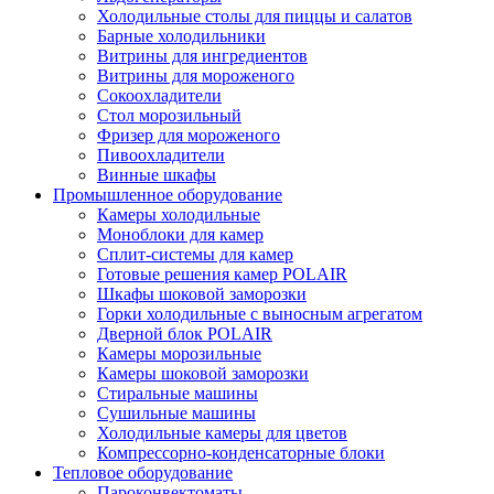
Холодильные столы для пиццы и салатов
Барные холодильники
Витрины для ингредиентов
Витрины для мороженого
Сокоохладители
Стол морозильный
Фризер для мороженого
Пивоохладители
Винные шкафы
Промышленное оборудование
Камеры холодильные
Моноблоки для камер
Сплит-системы для камер
Готовые решения камер POLAIR
Шкафы шоковой заморозки
Горки холодильные с выносным агрегатом
Дверной блок POLAIR
Камеры морозильные
Камеры шоковой заморозки
Стиральные машины
Сушильные машины
Холодильные камеры для цветов
Компрессорно-конденсаторные блоки
Тепловое оборудование
Пароконвектоматы