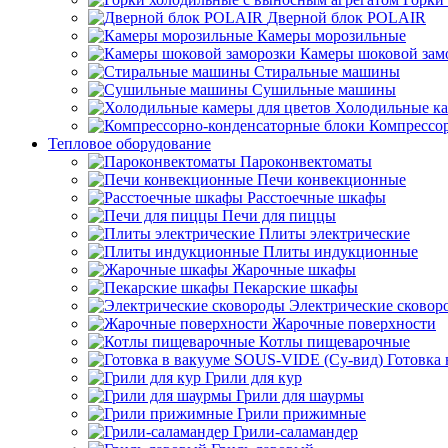
Дверной блок POLAIR
Камеры морозильные
Камеры шоковой зам
Стиральные машины
Сушильные машины
Холодильные ка
Компрессо
Тепловое оборудование
Пароконвектоматы
Печи конвекционные
Расстоечные шкафы
Печи для пиццы
Плиты электрические
Плиты индукционные
Жарочные шкафы
Пекарские шкафы
Электрические сковор
Жарочные поверхности
Котлы пищеварочные
Готовка
Грили для кур
Грили для шаурмы
Грили прижимные
Грили-саламандер