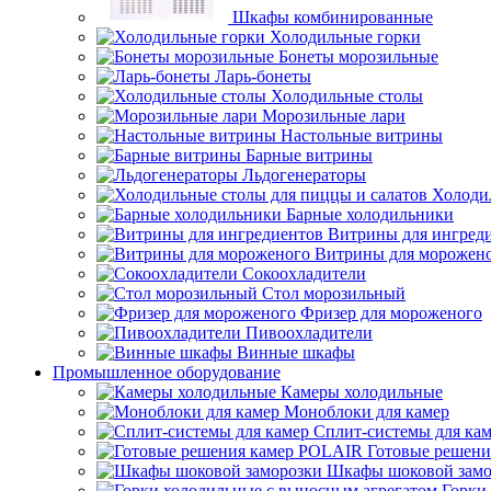
Шкафы комбинированные
Холодильные горки
Бонеты морозильные
Ларь-бонеты
Холодильные столы
Морозильные лари
Настольные витрины
Барные витрины
Льдогенераторы
Холоди
Барные холодильники
Витрины для ингред
Витрины для морожен
Сокоохладители
Стол морозильный
Фризер для мороженого
Пивоохладители
Винные шкафы
Промышленное оборудование
Камеры холодильные
Моноблоки для камер
Сплит-системы для ка
Готовые решен
Шкафы шоковой замо
Горки