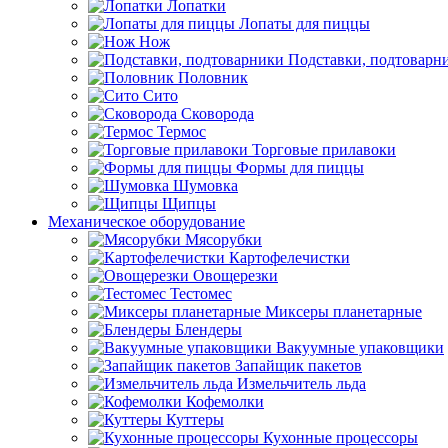
Лопатки
Лопаты для пиццы
Нож
Подставки, подтоварн
Половник
Сито
Сковорода
Термос
Торговые прилавоки
Формы для пиццы
Шумовка
Щипцы
Механическое оборудование
Мясорубки
Картофелечистки
Овощерезки
Тестомес
Миксеры планетарные
Блендеры
Вакуумные упаковщики
Запайщик пакетов
Измельчитель льда
Кофемолки
Куттеры
Кухонные процессоры