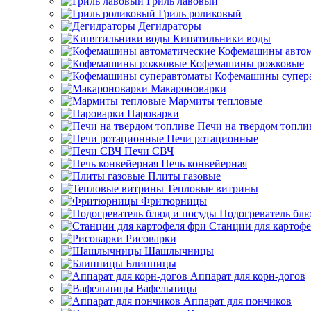
Гриль лавовый
Гриль роликовый
Дегидраторы
Кипятильники воды
Кофемашины автом
Кофемашины рожковые
Кофемашины супер
Макароноварки
Мармиты тепловые
Пароварки
Печи на твердом топли
Печи ротационные
Печи СВЧ
Печь конвейерная
Плиты газовые
Тепловые витрины
Фритюрницы
Подогреватель блю
Станции для картофе
Рисоварки
Шашлычницы
Блинницы
Аппарат для корн-догов
Вафельницы
Аппарат для пончиков