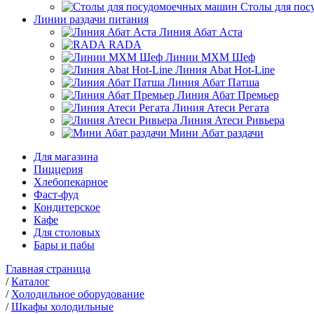
Столы для по
Линии раздачи питания
Линия Абат Аста
RADA
Линии МХМ Шеф
Линия Abat Hot-Line
Линия Абат Патша
Линия Абат Премьер
Линия Атеси Регата
Линия Атеси Ривьера
Мини Абат раздачи
Для магазина
Пиццерия
Хлебопекарное
Фаст-фуд
Кондитерское
Кафе
Для столовых
Бары и пабы
Главная страница
/
Каталог
/
Холодильное оборудование
/
Шкафы холодильные