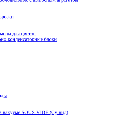
орозки
меры для цветов
рно-конденсаторные блоки
оды
 в вакууме SOUS-VIDE (Су-вид)