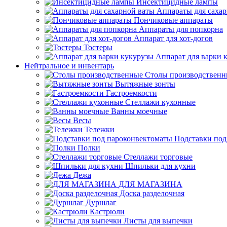
Инсектицидные лампы
Аппараты для саха
Пончиковые аппараты
Аппараты для попкорна
Аппарат для хот-догов
Тостеры
Аппарат для варки 
Нейтральное и инвентарь
Столы производственн
Вытяжные зонты
Гастроемкости
Стеллажи кухонные
Ванны моечные
Весы
Тележки
Подставки под
Полки
Стеллажи торговые
Шпильки для кухни
Дежа
ДЛЯ МАГАЗИНА
Доска разделочная
Дуршлаг
Кастрюли
Листы для выпечки