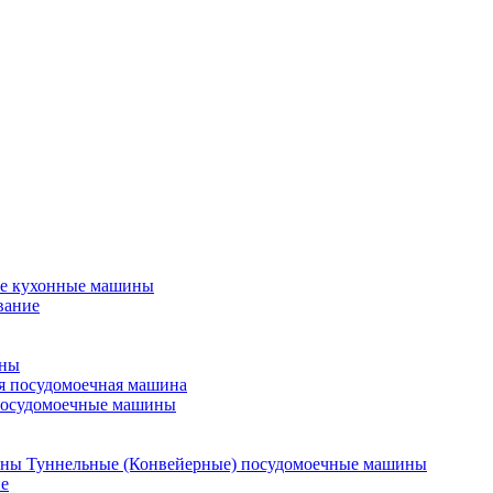
е кухонные машины
вание
ины
я посудомоечная машина
посудомоечные машины
Туннельные (Конвейерные) посудомоечные машины
е