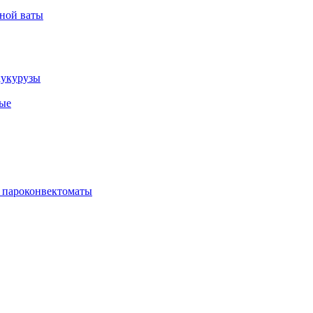
рной ваты
кукурузы
ые
 пароконвектоматы