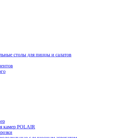
льные столы для пиццы и салатов
иентов
ого
мер
ия камер POLAIR
розки
 холодильные с выносным агрегатом