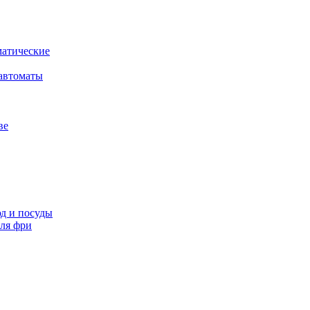
атические
автоматы
ве
д и посуды
ля фри