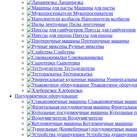
Лапшерезка
Машины для пасты
Мукопросеиватели
Наполнители колбасок
Пилы ленточные
Прессы для гамбургеров
Прессы для пиццы
Протирочные машины
Ручные миксеры
Слайсеры
Соковыжималки
Сыротерки
Тестоделители
Тестораскатка
Универсальны
Упаковочное оборудо
Хлеборезки
Посудомоечное оборудование
Стаканомоечные маш
Фронтальна
Купольные 
Водоумягчители
Котломоечные машины
Устройства душирующи