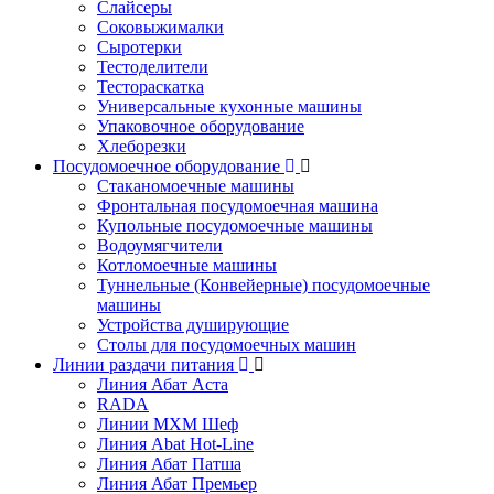
Слайсеры
Соковыжималки
Сыротерки
Тестоделители
Тестораскатка
Универсальные кухонные машины
Упаковочное оборудование
Хлеборезки
Посудомоечное оборудование
Стаканомоечные машины
Фронтальная посудомоечная машина
Купольные посудомоечные машины
Водоумягчители
Котломоечные машины
Туннельные (Конвейерные) посудомоечные
машины
Устройства душирующие
Столы для посудомоечных машин
Линии раздачи питания
Линия Абат Аста
RADA
Линии МХМ Шеф
Линия Abat Hot-Line
Линия Абат Патша
Линия Абат Премьер