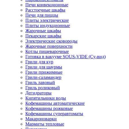
Печи конвекционные
Расстоечные шкафы
Печи для пиццы
Плиты электрические
Плиты индукционные
Жарочные шкафы
Пекарские шкафы
Электрические сковороды
Жарочные поверхности
Котлы пищеварочные
Готовка в вакууме SOUS-VIDE (Су-вид)
Грили для кур
Грили для шаурмы
Грили прижимные
Грили-саламандер
Гриль лавовый
Гриль роликовый
Дегидраторы
Кипятильники воды
Кофемашины автоматические
Кофемашины рожковые
Кофемашины суперавтоматы
Макароноварки
Мармиты тепловые