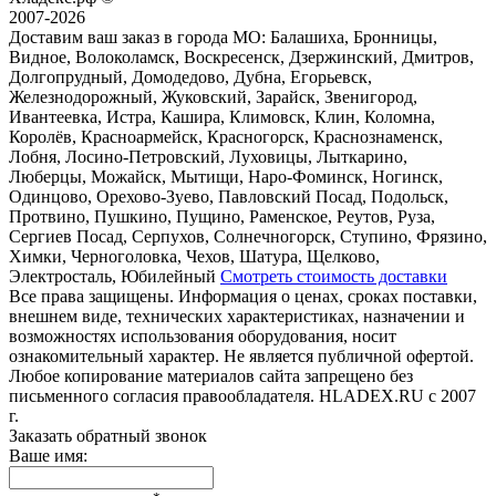
2007-2026
Доставим ваш заказ в города МО:
Балашиха, Бронницы,
Видное, Волоколамск, Воскресенск, Дзержинский, Дмитров,
Долгопрудный, Домодедово, Дубна, Егорьевск,
Железнодорожный, Жуковский, Зарайск, Звенигород,
Ивантеевка, Истра, Кашира, Климовск, Клин, Коломна,
Королёв, Красноармейск, Красногорск, Краснознаменск,
Лобня, Лосино-Петровский, Луховицы, Лыткарино,
Люберцы, Можайск, Мытищи, Наро-Фоминск, Ногинск,
Одинцово, Орехово-Зуево, Павловский Посад, Подольск,
Протвино, Пушкино, Пущино, Раменское, Реутов, Руза,
Сергиев Посад, Серпухов, Солнечногорск, Ступино, Фрязино,
Химки, Черноголовка, Чехов, Шатура, Щелково,
Электросталь, Юбилейный
Смотреть стоимость доставки
Все права защищены. Информация о ценах, сроках поставки,
внешнем виде, технических характеристиках, назначении и
возможностях использования оборудования, носит
ознакомительный характер. Не является публичной офертой.
Любое копирование материалов сайта запрещено без
письменного согласия правообладателя. HLADEX.RU c 2007
г.
Заказать обратный звонок
Ваше имя: