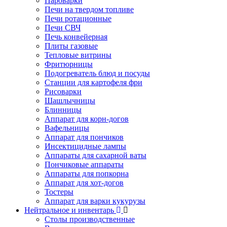
Пароварки
Печи на твердом топливе
Печи ротационные
Печи СВЧ
Печь конвейерная
Плиты газовые
Тепловые витрины
Фритюрницы
Подогреватель блюд и посуды
Станции для картофеля фри
Рисоварки
Шашлычницы
Блинницы
Аппарат для корн-догов
Вафельницы
Аппарат для пончиков
Инсектицидные лампы
Аппараты для сахарной ваты
Пончиковые аппараты
Аппараты для попкорна
Аппарат для хот-догов
Тостеры
Аппарат для варки кукурузы
Нейтральное и инвентарь
Столы производственные