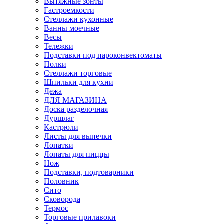
Вытяжные зонты
Гастроемкости
Стеллажи кухонные
Ванны моечные
Весы
Тележки
Подставки под пароконвектоматы
Полки
Стеллажи торговые
Шпильки для кухни
Дежа
ДЛЯ МАГАЗИНА
Доска разделочная
Дуршлаг
Кастрюли
Листы для выпечки
Лопатки
Лопаты для пиццы
Нож
Подставки, подтоварники
Половник
Сито
Сковорода
Термос
Торговые прилавоки