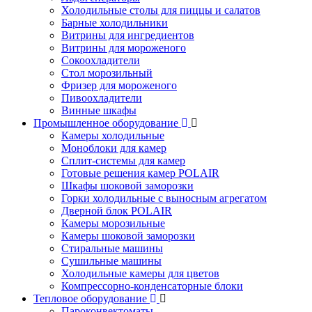
Холодильные столы для пиццы и салатов
Барные холодильники
Витрины для ингредиентов
Витрины для мороженого
Сокоохладители
Стол морозильный
Фризер для мороженого
Пивоохладители
Винные шкафы
Промышленное оборудование
Камеры холодильные
Моноблоки для камер
Сплит-системы для камер
Готовые решения камер POLAIR
Шкафы шоковой заморозки
Горки холодильные с выносным агрегатом
Дверной блок POLAIR
Камеры морозильные
Камеры шоковой заморозки
Стиральные машины
Сушильные машины
Холодильные камеры для цветов
Компрессорно-конденсаторные блоки
Тепловое оборудование
Пароконвектоматы