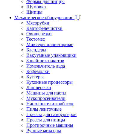
Формы для пиццы
Шумовка
Щипцы
Механическое оборудование
Мясорубки
Картофелечистки
Овощерезки
Тестомес
Миксеры планетарные
Блендеры
Вакуумные упаковщики
Запайщик пакетов
Измельчитель льда
Кофемолки
Куттеры
Кухонные процессоры
Лапшерезка
Машины для пасты
Мукопросеиватели
Наполнители колбасок
Пилы ленточные
Прессы для гамбургеров
Прессы для пиццы
Протирочные машины
Ручные миксеры