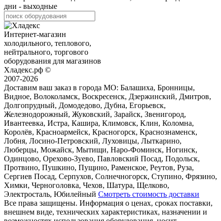
дни - выходные
Интернет-магазин
холодильного, теплового,
нейтрального, торгового
оборудования для магазинов
Хладекс.рф ©
2007-2026
Доставим ваш заказ в города МО:
Балашиха, Бронницы,
Видное, Волоколамск, Воскресенск, Дзержинский, Дмитров,
Долгопрудный, Домодедово, Дубна, Егорьевск,
Железнодорожный, Жуковский, Зарайск, Звенигород,
Ивантеевка, Истра, Кашира, Климовск, Клин, Коломна,
Королёв, Красноармейск, Красногорск, Краснознаменск,
Лобня, Лосино-Петровский, Луховицы, Лыткарино,
Люберцы, Можайск, Мытищи, Наро-Фоминск, Ногинск,
Одинцово, Орехово-Зуево, Павловский Посад, Подольск,
Протвино, Пушкино, Пущино, Раменское, Реутов, Руза,
Сергиев Посад, Серпухов, Солнечногорск, Ступино, Фрязино,
Химки, Черноголовка, Чехов, Шатура, Щелково,
Электросталь, Юбилейный
Смотреть стоимость доставки
Все права защищены. Информация о ценах, сроках поставки,
внешнем виде, технических характеристиках, назначении и
возможностях использования оборудования, носит