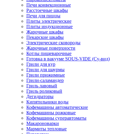
Печи конвекционные
Расстоечные шкафы
Печи для пиццы
Плиты электрические
Плиты индукционные
Жарочные шкафы
Пекарские шкафы
Электрические сковороды
Жарочные поверхности
Котлы пищеварочные
Готовка в вакууме SOUS-VIDE (Су-вид)
Грили для кур
Грили для шаурмы
Грили прижимные
Грили-саламандер
Гриль лавовый
Гриль роликовый
Дегидраторы
Кипятильники воды
Кофемашины автоматические
Кофемашины рожковые
Кофемашины суперавтоматы
Макароноварки
Мармиты тепловые