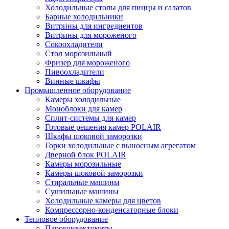
Холодильные столы для пиццы и салатов
Барные холодильники
Витрины для ингредиентов
Витрины для мороженого
Сокоохладители
Стол морозильный
Фризер для мороженого
Пивоохладители
Винные шкафы
Промышленное оборудование
Камеры холодильные
Моноблоки для камер
Сплит-системы для камер
Готовые решения камер POLAIR
Шкафы шоковой заморозки
Горки холодильные с выносным агрегатом
Дверной блок POLAIR
Камеры морозильные
Камеры шоковой заморозки
Стиральные машины
Сушильные машины
Холодильные камеры для цветов
Компрессорно-конденсаторные блоки
Тепловое оборудование
Пароконвектоматы