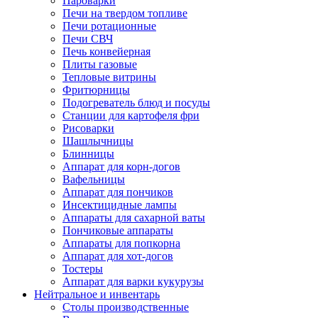
Пароварки
Печи на твердом топливе
Печи ротационные
Печи СВЧ
Печь конвейерная
Плиты газовые
Тепловые витрины
Фритюрницы
Подогреватель блюд и посуды
Станции для картофеля фри
Рисоварки
Шашлычницы
Блинницы
Аппарат для корн-догов
Вафельницы
Аппарат для пончиков
Инсектицидные лампы
Аппараты для сахарной ваты
Пончиковые аппараты
Аппараты для попкорна
Аппарат для хот-догов
Тостеры
Аппарат для варки кукурузы
Нейтральное и инвентарь
Столы производственные