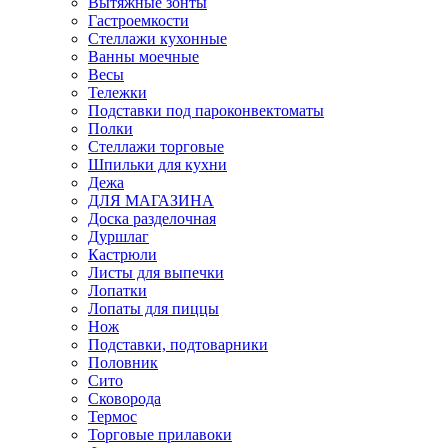
Вытяжные зонты
Гастроемкости
Стеллажи кухонные
Ванны моечные
Весы
Тележки
Подставки под пароконвектоматы
Полки
Стеллажи торговые
Шпильки для кухни
Дежа
ДЛЯ МАГАЗИНА
Доска разделочная
Дуршлаг
Кастрюли
Листы для выпечки
Лопатки
Лопаты для пиццы
Нож
Подставки, подтоварники
Половник
Сито
Сковорода
Термос
Торговые прилавоки