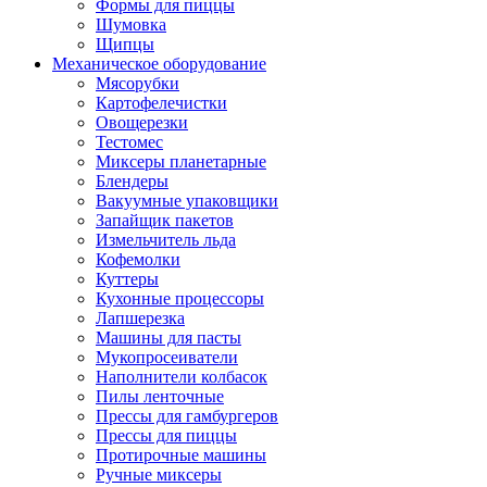
Формы для пиццы
Шумовка
Щипцы
Механическое оборудование
Мясорубки
Картофелечистки
Овощерезки
Тестомес
Миксеры планетарные
Блендеры
Вакуумные упаковщики
Запайщик пакетов
Измельчитель льда
Кофемолки
Куттеры
Кухонные процессоры
Лапшерезка
Машины для пасты
Мукопросеиватели
Наполнители колбасок
Пилы ленточные
Прессы для гамбургеров
Прессы для пиццы
Протирочные машины
Ручные миксеры