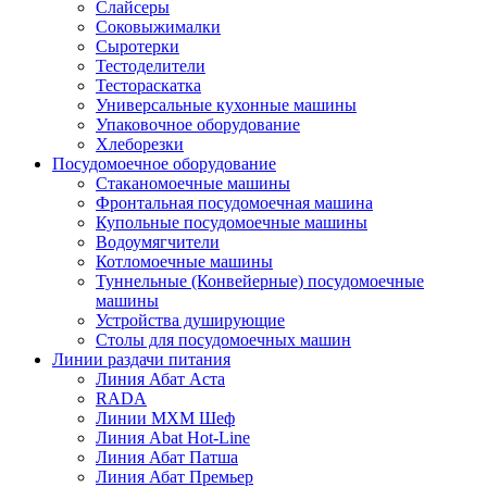
Слайсеры
Соковыжималки
Сыротерки
Тестоделители
Тестораскатка
Универсальные кухонные машины
Упаковочное оборудование
Хлеборезки
Посудомоечное оборудование
Стаканомоечные машины
Фронтальная посудомоечная машина
Купольные посудомоечные машины
Водоумягчители
Котломоечные машины
Туннельные (Конвейерные) посудомоечные
машины
Устройства душирующие
Столы для посудомоечных машин
Линии раздачи питания
Линия Абат Аста
RADA
Линии МХМ Шеф
Линия Abat Hot-Line
Линия Абат Патша
Линия Абат Премьер