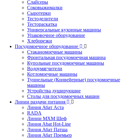
Слайсеры
Соковыжималки
Сыротерки
Тестоделители
Тестораскатка
Универсальные кухонные машины
Упаковочное оборудование
Хлеборезки
Посудомоечное оборудование
Стаканомоечные машины
Фронтальная посудомоечная машина
Купольные посудомоечные машины
Водоумягчители
Котломоечные машины
Туннельные (Конвейерные) посудомоечные
машины
Устройства душирующие
Столы для посудомоечных машин
Линии раздачи питания
Линия Абат Аста
RADA
Линии МХМ Шеф
Линия Abat Hot-Line
Линия Абат Патша
Линия Абат Премьер