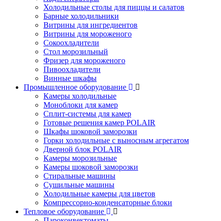
Холодильные столы для пиццы и салатов
Барные холодильники
Витрины для ингредиентов
Витрины для мороженого
Сокоохладители
Стол морозильный
Фризер для мороженого
Пивоохладители
Винные шкафы
Промышленное оборудование
Камеры холодильные
Моноблоки для камер
Сплит-системы для камер
Готовые решения камер POLAIR
Шкафы шоковой заморозки
Горки холодильные с выносным агрегатом
Дверной блок POLAIR
Камеры морозильные
Камеры шоковой заморозки
Стиральные машины
Сушильные машины
Холодильные камеры для цветов
Компрессорно-конденсаторные блоки
Тепловое оборудование
Пароконвектоматы