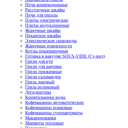
Печи конвекционные
Расстоечные шкафы
Печи для пиццы
Плиты электрические
Плиты индукционные
Жарочные шкафы
Пекарские шкафы
Электрические сковороды
Жарочные поверхности
Котлы пищеварочные
Готовка в вакууме SOUS-VIDE (Су-вид)
Грили для кур
Грили для шаурмы
Грили прижимные
Грили-саламандер
Гриль лавовый
Гриль роликовый
Дегидраторы
Кипятильники воды
Кофемашины автоматические
Кофемашины рожковые
Кофемашины суперавтоматы
Макароноварки
Мармиты тепловые