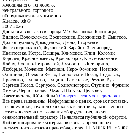
холодильного, теплового,
нейтрального, торгового
оборудования для магазинов
Хладекс.рф ©
2007-2026
Доставим ваш заказ в города МО:
Балашиха, Бронницы,
Видное, Волоколамск, Воскресенск, Дзержинский, Дмитров,
Долгопрудный, Домодедово, Дубна, Егорьевск,
Железнодорожный, Жуковский, Зарайск, Звенигород,
Ивантеевка, Истра, Кашира, Климовск, Клин, Коломна,
Королёв, Красноармейск, Красногорск, Краснознаменск,
Лобня, Лосино-Петровский, Луховицы, Лыткарино,
Люберцы, Можайск, Мытищи, Наро-Фоминск, Ногинск,
Одинцово, Орехово-Зуево, Павловский Посад, Подольск,
Протвино, Пушкино, Пущино, Раменское, Реутов, Руза,
Сергиев Посад, Серпухов, Солнечногорск, Ступино, Фрязино,
Химки, Черноголовка, Чехов, Шатура, Щелково,
Электросталь, Юбилейный
Смотреть стоимость доставки
Все права защищены. Информация о ценах, сроках поставки,
внешнем виде, технических характеристиках, назначении и
возможностях использования оборудования, носит
ознакомительный характер. Не является публичной офертой.
Любое копирование материалов сайта запрещено без
письменного согласия правообладателя. HLADEX.RU c 2007