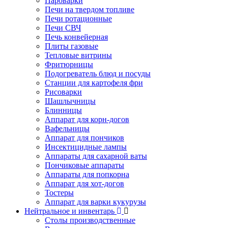
Пароварки
Печи на твердом топливе
Печи ротационные
Печи СВЧ
Печь конвейерная
Плиты газовые
Тепловые витрины
Фритюрницы
Подогреватель блюд и посуды
Станции для картофеля фри
Рисоварки
Шашлычницы
Блинницы
Аппарат для корн-догов
Вафельницы
Аппарат для пончиков
Инсектицидные лампы
Аппараты для сахарной ваты
Пончиковые аппараты
Аппараты для попкорна
Аппарат для хот-догов
Тостеры
Аппарат для варки кукурузы
Нейтральное и инвентарь
Столы производственные