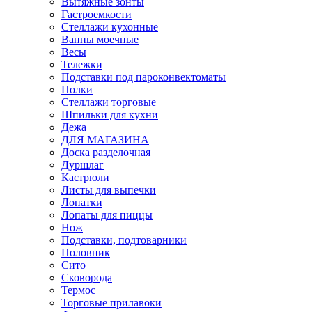
Вытяжные зонты
Гастроемкости
Стеллажи кухонные
Ванны моечные
Весы
Тележки
Подставки под пароконвектоматы
Полки
Стеллажи торговые
Шпильки для кухни
Дежа
ДЛЯ МАГАЗИНА
Доска разделочная
Дуршлаг
Кастрюли
Листы для выпечки
Лопатки
Лопаты для пиццы
Нож
Подставки, подтоварники
Половник
Сито
Сковорода
Термос
Торговые прилавоки