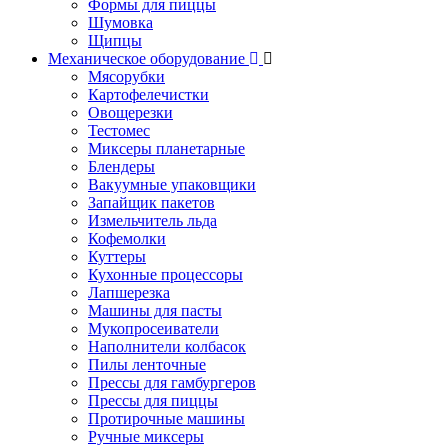
Формы для пиццы
Шумовка
Щипцы
Механическое оборудование
Мясорубки
Картофелечистки
Овощерезки
Тестомес
Миксеры планетарные
Блендеры
Вакуумные упаковщики
Запайщик пакетов
Измельчитель льда
Кофемолки
Куттеры
Кухонные процессоры
Лапшерезка
Машины для пасты
Мукопросеиватели
Наполнители колбасок
Пилы ленточные
Прессы для гамбургеров
Прессы для пиццы
Протирочные машины
Ручные миксеры