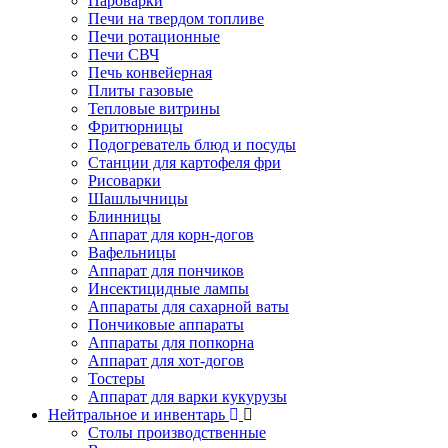
Пароварки
Печи на твердом топливе
Печи ротационные
Печи СВЧ
Печь конвейерная
Плиты газовые
Тепловые витрины
Фритюрницы
Подогреватель блюд и посуды
Станции для картофеля фри
Рисоварки
Шашлычницы
Блинницы
Аппарат для корн-догов
Вафельницы
Аппарат для пончиков
Инсектицидные лампы
Аппараты для сахарной ваты
Пончиковые аппараты
Аппараты для попкорна
Аппарат для хот-догов
Тостеры
Аппарат для варки кукурузы
Нейтральное и инвентарь
Столы производственные