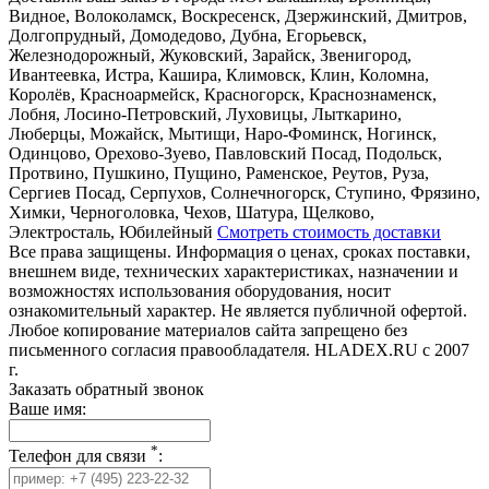
Видное, Волоколамск, Воскресенск, Дзержинский, Дмитров,
Долгопрудный, Домодедово, Дубна, Егорьевск,
Железнодорожный, Жуковский, Зарайск, Звенигород,
Ивантеевка, Истра, Кашира, Климовск, Клин, Коломна,
Королёв, Красноармейск, Красногорск, Краснознаменск,
Лобня, Лосино-Петровский, Луховицы, Лыткарино,
Люберцы, Можайск, Мытищи, Наро-Фоминск, Ногинск,
Одинцово, Орехово-Зуево, Павловский Посад, Подольск,
Протвино, Пушкино, Пущино, Раменское, Реутов, Руза,
Сергиев Посад, Серпухов, Солнечногорск, Ступино, Фрязино,
Химки, Черноголовка, Чехов, Шатура, Щелково,
Электросталь, Юбилейный
Смотреть стоимость доставки
Все права защищены. Информация о ценах, сроках поставки,
внешнем виде, технических характеристиках, назначении и
возможностях использования оборудования, носит
ознакомительный характер. Не является публичной офертой.
Любое копирование материалов сайта запрещено без
письменного согласия правообладателя. HLADEX.RU c 2007
г.
Заказать обратный звонок
Ваше имя:
*
Телефон для связи
: