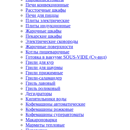
Печи конвекционные
Расстоечные шкафы
Печи для пиццы
Плиты электрические
Плиты индукционные
Жарочные шкафы
Пекарские шкафы
Электрические сковороды
Жарочные поверхности
Котлы пищеварочные
Готовка в вакууме SOUS-VIDE (Су-вид)
Грили для кур
Грили для шаурмы
Грили прижимные
Грили-саламандер
Гриль лавовый
Гриль роликовый
Дегидраторы
Кипятильники воды
Кофемашины автоматические
Кофемашины рожковые
Кофемашины суперавтоматы
Макароноварки
Мармиты тепловые