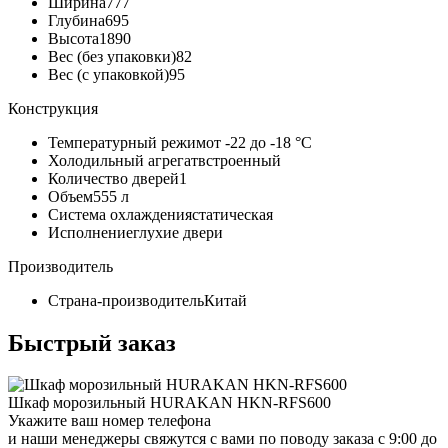
Ширина
777
Глубина
695
Высота
1890
Вес (без упаковки)
82
Вес (с упаковкой)
95
Конструкция
Температурный режим
от -22 до -18 °C
Холодильный агрегат
встроенный
Количество дверей
1
Объем
555 л
Система охлаждения
статическая
Исполнение
глухие двери
Производитель
Страна-производитель
Китай
Быстрый заказ
Шкаф морозильный HURAKAN HKN-RFS600
Укажите ваш номер телефона
и наши менеджеры свяжутся с вами по поводу заказа с 9:00 до