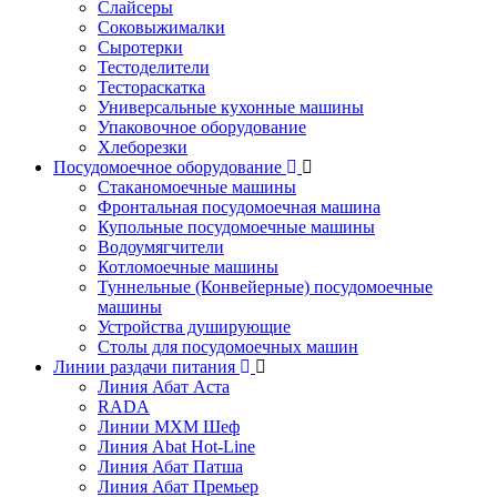
Слайсеры
Соковыжималки
Сыротерки
Тестоделители
Тестораскатка
Универсальные кухонные машины
Упаковочное оборудование
Хлеборезки
Посудомоечное оборудование
Стаканомоечные машины
Фронтальная посудомоечная машина
Купольные посудомоечные машины
Водоумягчители
Котломоечные машины
Туннельные (Конвейерные) посудомоечные
машины
Устройства душирующие
Столы для посудомоечных машин
Линии раздачи питания
Линия Абат Аста
RADA
Линии МХМ Шеф
Линия Abat Hot-Line
Линия Абат Патша
Линия Абат Премьер