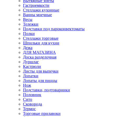
Вытяжные зонты
Гастроемкости
Стеллажи кухонные
Ванны моечные
Весы
Тележки
Подставки под пароконвектоматы
Полки
Стеллажи торговые
Шпильки для кухни
Дежа
ДЛЯ МАГАЗИНА
Доска разделочная
Дуршлаг
Кастрюли
Листы для выпечки
Лопатки
Лопаты для пиццы
Нож
Подставки, подтоварники
Половник
Сито
Сковорода
Термос
Торговые прилавоки