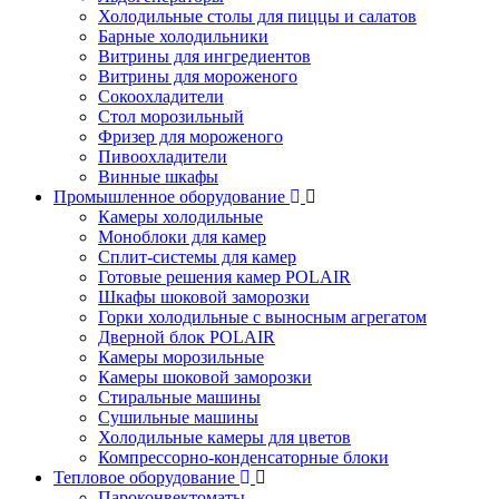
Холодильные столы для пиццы и салатов
Барные холодильники
Витрины для ингредиентов
Витрины для мороженого
Сокоохладители
Стол морозильный
Фризер для мороженого
Пивоохладители
Винные шкафы
Промышленное оборудование
Камеры холодильные
Моноблоки для камер
Сплит-системы для камер
Готовые решения камер POLAIR
Шкафы шоковой заморозки
Горки холодильные с выносным агрегатом
Дверной блок POLAIR
Камеры морозильные
Камеры шоковой заморозки
Стиральные машины
Сушильные машины
Холодильные камеры для цветов
Компрессорно-конденсаторные блоки
Тепловое оборудование
Пароконвектоматы