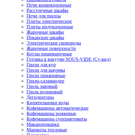
Печи конвекционные
Расстоечные шкафы
Печи для пиццы
Плиты электрические
Плиты индукционные
Жарочные шкафы
Пекарские шкафы
Электрические сковороды
Жарочные поверхности
Котлы пищеварочные
Готовка в вакууме SOUS-VIDE (Су-вид)
Грили для кур
Грили для шаурмы
Грили прижимные
Грили-саламандер
Гриль лавовый
Гриль роликовый
Дегидраторы
Кипятильники воды
Кофемашины автоматические
Кофемашины рожковые
Кофемашины суперавтоматы
Макароноварки
Мармиты тепловые