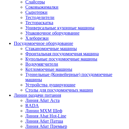
Слайсеры
Соковыжималки
Сыротерки
Тестоделители
Тестораскатка
Универсальные кухонные машины
Упаковочное оборудование
Хлеборезки
Посудомоечное оборудование
Стаканомоечные машины
Фронтальная посудомоечная машина
Купольные посудомоечные машины
Водоумягчители
Котломоечные машины
Туннельные (Конвейерные) посудомоечные
машины
Устройства душирующие
Столы для посудомоечных машин
Линии раздачи питания
Линия Абат Аста
RADA
Линии МХМ Шеф
Линия Abat Hot-Line
Линия Абат Патша
Линия Абат Премьер