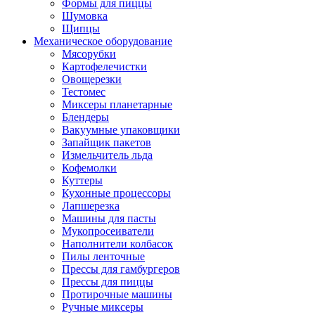
Формы для пиццы
Шумовка
Щипцы
Механическое оборудование
Мясорубки
Картофелечистки
Овощерезки
Тестомес
Миксеры планетарные
Блендеры
Вакуумные упаковщики
Запайщик пакетов
Измельчитель льда
Кофемолки
Куттеры
Кухонные процессоры
Лапшерезка
Машины для пасты
Мукопросеиватели
Наполнители колбасок
Пилы ленточные
Прессы для гамбургеров
Прессы для пиццы
Протирочные машины
Ручные миксеры