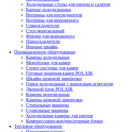
Холодильные столы для пиццы и салатов
Барные холодильники
Витрины для ингредиентов
Витрины для мороженого
Сокоохладители
Стол морозильный
Фризер для мороженого
Пивоохладители
Винные шкафы
Промышленное оборудование
Камеры холодильные
Моноблоки для камер
Сплит-системы для камер
Готовые решения камер POLAIR
Шкафы шоковой заморозки
Горки холодильные с выносным агрегатом
Дверной блок POLAIR
Камеры морозильные
Камеры шоковой заморозки
Стиральные машины
Сушильные машины
Холодильные камеры для цветов
Компрессорно-конденсаторные блоки
Тепловое оборудование
Пароконвектоматы