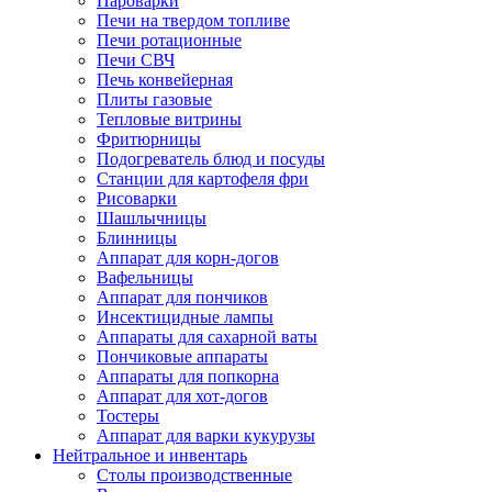
Пароварки
Печи на твердом топливе
Печи ротационные
Печи СВЧ
Печь конвейерная
Плиты газовые
Тепловые витрины
Фритюрницы
Подогреватель блюд и посуды
Станции для картофеля фри
Рисоварки
Шашлычницы
Блинницы
Аппарат для корн-догов
Вафельницы
Аппарат для пончиков
Инсектицидные лампы
Аппараты для сахарной ваты
Пончиковые аппараты
Аппараты для попкорна
Аппарат для хот-догов
Тостеры
Аппарат для варки кукурузы
Нейтральное и инвентарь
Столы производственные