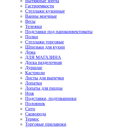
Вытяжные зонты
Гастроемкости
Стеллажи кухонные
Ванны моечные
Весы
Тележки
Подставки под пароконвектоматы
Полки
Стеллажи торговые
Шпильки для кухни
Дежа
ДЛЯ МАГАЗИНА
Доска разделочная
Дуршлаг
Кастрюли
Листы для выпечки
Лопатки
Лопаты для пиццы
Нож
Подставки, подтоварники
Половник
Сито
Сковорода
Термос
Торговые прилавоки