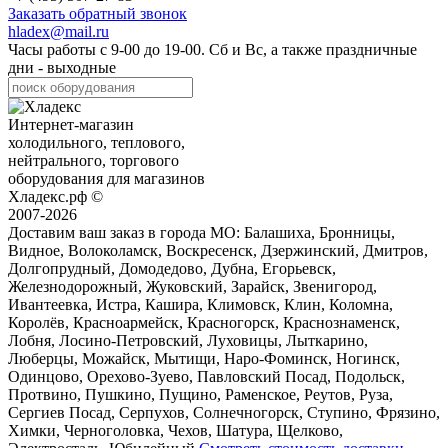
Заказать обратный звонок
hladex@mail.ru
Часы работы с
9-00
до
19-00
. Сб и Вс, а также праздничные
дни - выходные
Интернет-магазин
холодильного, теплового,
нейтрального, торгового
оборудования для магазинов
Хладекс.рф ©
2007-2026
Доставим ваш заказ в города МО:
Балашиха, Бронницы,
Видное, Волоколамск, Воскресенск, Дзержинский, Дмитров,
Долгопрудный, Домодедово, Дубна, Егорьевск,
Железнодорожный, Жуковский, Зарайск, Звенигород,
Ивантеевка, Истра, Кашира, Климовск, Клин, Коломна,
Королёв, Красноармейск, Красногорск, Краснознаменск,
Лобня, Лосино-Петровский, Луховицы, Лыткарино,
Люберцы, Можайск, Мытищи, Наро-Фоминск, Ногинск,
Одинцово, Орехово-Зуево, Павловский Посад, Подольск,
Протвино, Пушкино, Пущино, Раменское, Реутов, Руза,
Сергиев Посад, Серпухов, Солнечногорск, Ступино, Фрязино,
Химки, Черноголовка, Чехов, Шатура, Щелково,