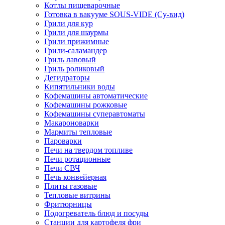
Котлы пищеварочные
Готовка в вакууме SOUS-VIDE (Су-вид)
Грили для кур
Грили для шаурмы
Грили прижимные
Грили-саламандер
Гриль лавовый
Гриль роликовый
Дегидраторы
Кипятильники воды
Кофемашины автоматические
Кофемашины рожковые
Кофемашины суперавтоматы
Макароноварки
Мармиты тепловые
Пароварки
Печи на твердом топливе
Печи ротационные
Печи СВЧ
Печь конвейерная
Плиты газовые
Тепловые витрины
Фритюрницы
Подогреватель блюд и посуды
Станции для картофеля фри