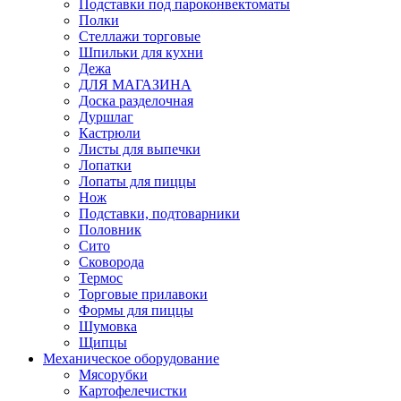
Подставки под пароконвектоматы
Полки
Стеллажи торговые
Шпильки для кухни
Дежа
ДЛЯ МАГАЗИНА
Доска разделочная
Дуршлаг
Кастрюли
Листы для выпечки
Лопатки
Лопаты для пиццы
Нож
Подставки, подтоварники
Половник
Сито
Сковорода
Термос
Торговые прилавоки
Формы для пиццы
Шумовка
Щипцы
Механическое оборудование
Мясорубки
Картофелечистки