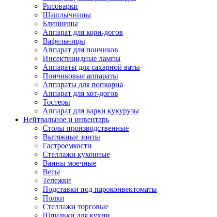
Рисоварки
Шашлычницы
Блинницы
Аппарат для корн-догов
Вафельницы
Аппарат для пончиков
Инсектицидные лампы
Аппараты для сахарной ваты
Пончиковые аппараты
Аппараты для попкорна
Аппарат для хот-догов
Тостеры
Аппарат для варки кукурузы
Нейтральное и инвентарь
Столы производственные
Вытяжные зонты
Гастроемкости
Стеллажи кухонные
Ванны моечные
Весы
Тележки
Подставки под пароконвектоматы
Полки
Стеллажи торговые
Шпильки для кухни