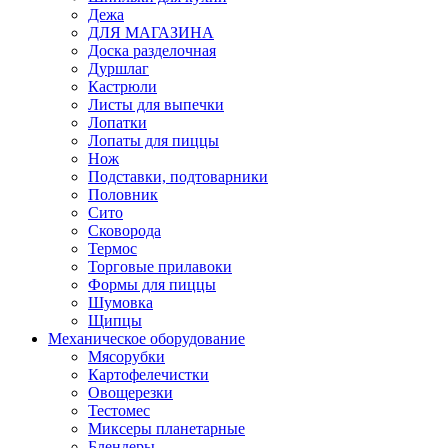
Дежа
ДЛЯ МАГАЗИНА
Доска разделочная
Дуршлаг
Кастрюли
Листы для выпечки
Лопатки
Лопаты для пиццы
Нож
Подставки, подтоварники
Половник
Сито
Сковорода
Термос
Торговые прилавоки
Формы для пиццы
Шумовка
Щипцы
Механическое оборудование
Мясорубки
Картофелечистки
Овощерезки
Тестомес
Миксеры планетарные
Блендеры