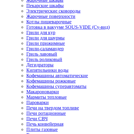
Жарочные шкафы
Пекарские шкафы
Электрические сковороды
Жарочные поверхности
Котлы пищеварочные
Готовка в вакууме SOUS-VIDE (Су-вид)
Грили для кур
Грили для шаурмы
Грили прижимные
Грили-саламандер
Гриль лавовый
Гриль роликовый
Дегидраторы
Кипятильники воды
Кофемашины автоматические
Кофемашины рожковые
Кофемашины суперавтоматы
Макароноварки
Мармиты тепловые
Пароварки
Печи на твердом топливе
Печи ротационные
Печи СВЧ
Печь конвейерная
Плиты газовые