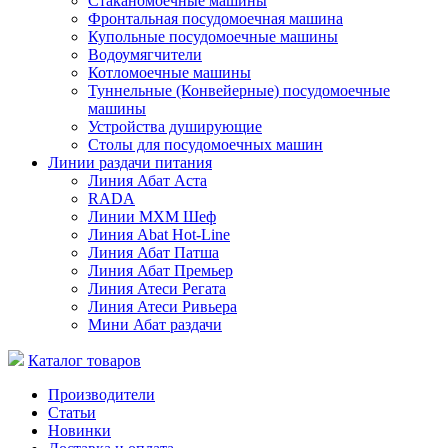
Стаканомоечные машины
Фронтальная посудомоечная машина
Купольные посудомоечные машины
Водоумягчители
Котломоечные машины
Туннельные (Конвейерные) посудомоечные
машины
Устройства душирующие
Столы для посудомоечных машин
Линии раздачи питания
Линия Абат Аста
RADA
Линии МХМ Шеф
Линия Abat Hot-Line
Линия Абат Патша
Линия Абат Премьер
Линия Атеси Регата
Линия Атеси Ривьера
Мини Абат раздачи
Каталог товаров
Производители
Статьи
Новинки