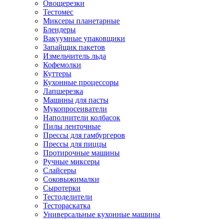
Овощерезки
Тестомес
Миксеры планетарные
Блендеры
Вакуумные упаковщики
Запайщик пакетов
Измельчитель льда
Кофемолки
Куттеры
Кухонные процессоры
Лапшерезка
Машины для пасты
Мукопросеиватели
Наполнители колбасок
Пилы ленточные
Прессы для гамбургеров
Прессы для пиццы
Протирочные машины
Ручные миксеры
Слайсеры
Соковыжималки
Сыротерки
Тестоделители
Тестораскатка
Универсальные кухонные машины