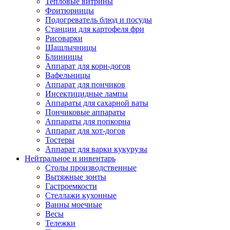
Тепловые витрины
Фритюрницы
Подогреватель блюд и посуды
Станции для картофеля фри
Рисоварки
Шашлычницы
Блинницы
Аппарат для корн-догов
Вафельницы
Аппарат для пончиков
Инсектицидные лампы
Аппараты для сахарной ваты
Пончиковые аппараты
Аппараты для попкорна
Аппарат для хот-догов
Тостеры
Аппарат для варки кукурузы
Нейтральное и инвентарь
Столы производственные
Вытяжные зонты
Гастроемкости
Стеллажи кухонные
Ванны моечные
Весы
Тележки