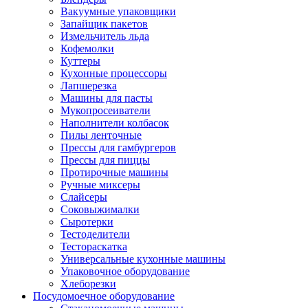
Вакуумные упаковщики
Запайщик пакетов
Измельчитель льда
Кофемолки
Куттеры
Кухонные процессоры
Лапшерезка
Машины для пасты
Мукопросеиватели
Наполнители колбасок
Пилы ленточные
Прессы для гамбургеров
Прессы для пиццы
Протирочные машины
Ручные миксеры
Слайсеры
Соковыжималки
Сыротерки
Тестоделители
Тестораскатка
Универсальные кухонные машины
Упаковочное оборудование
Хлеборезки
Посудомоечное оборудование