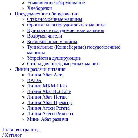
Упаковочное оборудование
Хлеборезки
Посудомоечное оборудование
Стаканомоечные машины
Фронтальная посудомоечная машина
Купольные посудомоечные машины
Водоумягчители
Котломоечные машины
Туннельные (Конвейерные) посудомоечные
машины
Устройства душирующие
Столы для посудомоечных машин
Линии раздачи питания
Линия Абат Аста
RADA
Линии МХМ Шеф
Линия Abat Hot-Line
Линия Абат Патша
Линия Абат Премьер
Линия Атеси Регата
Линия Атеси Ривьера
Мини Абат раздачи
Главная страница
/
Каталог