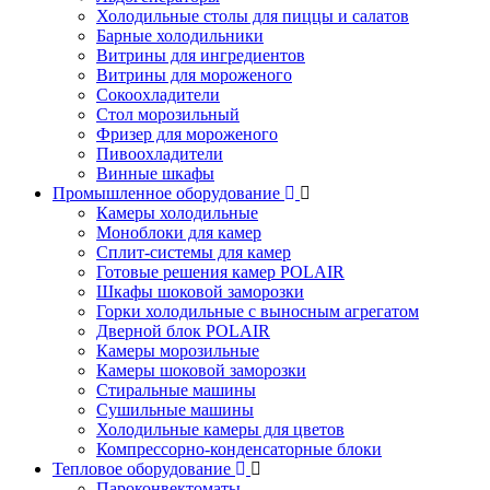
Холодильные столы для пиццы и салатов
Барные холодильники
Витрины для ингредиентов
Витрины для мороженого
Сокоохладители
Стол морозильный
Фризер для мороженого
Пивоохладители
Винные шкафы
Промышленное оборудование
Камеры холодильные
Моноблоки для камер
Сплит-системы для камер
Готовые решения камер POLAIR
Шкафы шоковой заморозки
Горки холодильные с выносным агрегатом
Дверной блок POLAIR
Камеры морозильные
Камеры шоковой заморозки
Стиральные машины
Сушильные машины
Холодильные камеры для цветов
Компрессорно-конденсаторные блоки
Тепловое оборудование
Пароконвектоматы