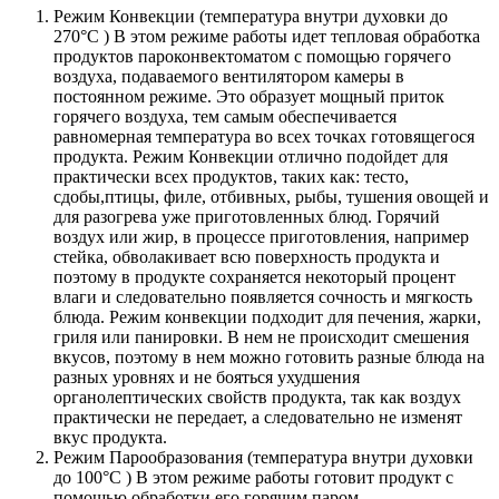
Режим Конвекции (температура внутри духовки до
270°С ) В этом режиме работы идет тепловая обработка
продуктов пароконвектоматом с помощью горячего
воздуха, подаваемого вентилятором камеры в
постоянном режиме. Это образует мощный приток
горячего воздуха, тем самым обеспечивается
равномерная температура во всех точках готовящегося
продукта. Режим Конвекции отлично подойдет для
практически всех продуктов, таких как: тесто,
сдобы,птицы, филе, отбивных, рыбы, тушения овощей и
для разогрева уже приготовленных блюд. Горячий
воздух или жир, в процессе приготовления, например
стейка, обволакивает всю поверхность продукта и
поэтому в продукте сохраняется некоторый процент
влаги и следовательно появляется сочность и мягкость
блюда. Режим конвекции подходит для печения, жарки,
гриля или панировки. В нем не происходит смешения
вкусов, поэтому в нем можно готовить разные блюда на
разных уровнях и не бояться ухудшения
органолептических свойств продукта, так как воздух
практически не передает, а следовательно не изменят
вкус продукта.
Режим Парообразования (температура внутри духовки
до 100°С ) В этом режиме работы готовит продукт с
помощью обработки его горячим паром,