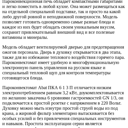
Пароконвекционная печь обладает компактными габаритами
и легко поместить в любой кухне. Она может размещаться как
на отдельной специальной подставке, так и просто на какой
либо другой ровной и неподвижной поверхности. Модель
позволяет готовить одновременно самые разные блюда и
каждое из них будет обладать своим уникальным вкусом,
сохранит привлекательный внешний вид и все полезные
витамины и минералы.
Модель обладает вентилируемой дверью для предотвращения
ожогов персонала. Дверь в духовку открывается в два этапа,
также для во избежание теплового воздействия горячего пара.
Пароконвектомат имеет удобную и многофункциональную
электронную панель управления на русском языке и
специальный тепловой щуп для контроля температуры
готовящегося блюда.
Пароконвектомат Abat ПКА 6 1 3 П отличается низким
электропотреблением равным 3,2 кВт, доукомплектовывается
по желанию заказчика 6 уровнями гастроемкостей GN 1/3, он
подключается к простой розетке с напряжением в 220 Вольт.
Духовку можно мыть изнутри простой струей воды из под
крана, а жировой фильтр элементарно вытаскивается без
особых усилий и без привлечения специальных инструментов
и навыков. Простота эксплуатации серии является