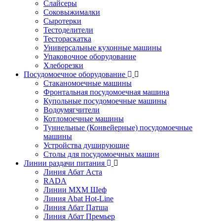
Слайсеры
Соковыжималки
Сыротерки
Тестоделители
Тестораскатка
Универсальные кухонные машины
Упаковочное оборудование
Хлеборезки
Посудомоечное оборудование
Стаканомоечные машины
Фронтальная посудомоечная машина
Купольные посудомоечные машины
Водоумягчители
Котломоечные машины
Туннельные (Конвейерные) посудомоечные
машины
Устройства душирующие
Столы для посудомоечных машин
Линии раздачи питания
Линия Абат Аста
RADA
Линии МХМ Шеф
Линия Abat Hot-Line
Линия Абат Патша
Линия Абат Премьер