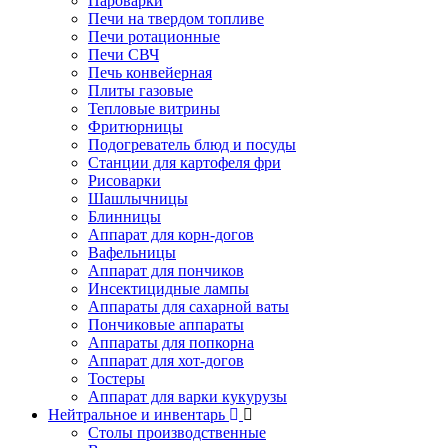
Пароварки
Печи на твердом топливе
Печи ротационные
Печи СВЧ
Печь конвейерная
Плиты газовые
Тепловые витрины
Фритюрницы
Подогреватель блюд и посуды
Станции для картофеля фри
Рисоварки
Шашлычницы
Блинницы
Аппарат для корн-догов
Вафельницы
Аппарат для пончиков
Инсектицидные лампы
Аппараты для сахарной ваты
Пончиковые аппараты
Аппараты для попкорна
Аппарат для хот-догов
Тостеры
Аппарат для варки кукурузы
Нейтральное и инвентарь
Столы производственные