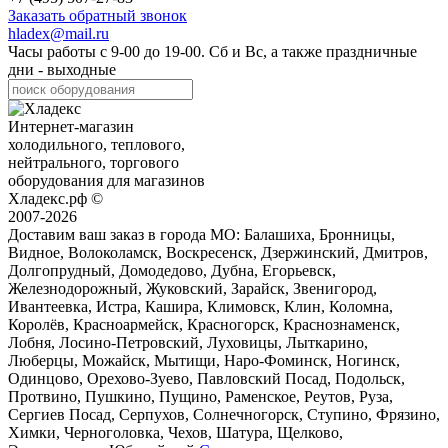
Заказать обратный звонок
hladex@mail.ru
Часы работы с
9-00
до
19-00
. Сб и Вс, а также праздничные
дни - выходные
Интернет-магазин
холодильного, теплового,
нейтрального, торгового
оборудования для магазинов
Хладекс.рф ©
2007-2026
Доставим ваш заказ в города МО:
Балашиха, Бронницы,
Видное, Волоколамск, Воскресенск, Дзержинский, Дмитров,
Долгопрудный, Домодедово, Дубна, Егорьевск,
Железнодорожный, Жуковский, Зарайск, Звенигород,
Ивантеевка, Истра, Кашира, Климовск, Клин, Коломна,
Королёв, Красноармейск, Красногорск, Краснознаменск,
Лобня, Лосино-Петровский, Луховицы, Лыткарино,
Люберцы, Можайск, Мытищи, Наро-Фоминск, Ногинск,
Одинцово, Орехово-Зуево, Павловский Посад, Подольск,
Протвино, Пушкино, Пущино, Раменское, Реутов, Руза,
Сергиев Посад, Серпухов, Солнечногорск, Ступино, Фрязино,
Химки, Черноголовка, Чехов, Шатура, Щелково,