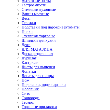
Вытяжные зонты
Гастроемкости
Стеллажи кухонные
Ванны моечные
Весы
Тележки
Подставки под пароконвектоматы
Полки
Стеллажи торговые
Шпильки для кухни
Дежа
ДЛЯ МАГАЗИНА
Доска разделочная
Дуршлаг
Кастрюли
Листы для выпечки
Лопатки
Лопаты для пиццы
Нож
Подставки, подтоварники
Половник
Сито
Сковорода
Термос
Торговые прилавоки