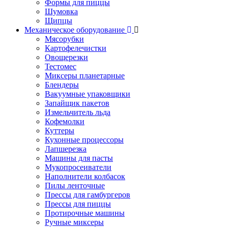
Формы для пиццы
Шумовка
Щипцы
Механическое оборудование
Мясорубки
Картофелечистки
Овощерезки
Тестомес
Миксеры планетарные
Блендеры
Вакуумные упаковщики
Запайщик пакетов
Измельчитель льда
Кофемолки
Куттеры
Кухонные процессоры
Лапшерезка
Машины для пасты
Мукопросеиватели
Наполнители колбасок
Пилы ленточные
Прессы для гамбургеров
Прессы для пиццы
Протирочные машины
Ручные миксеры