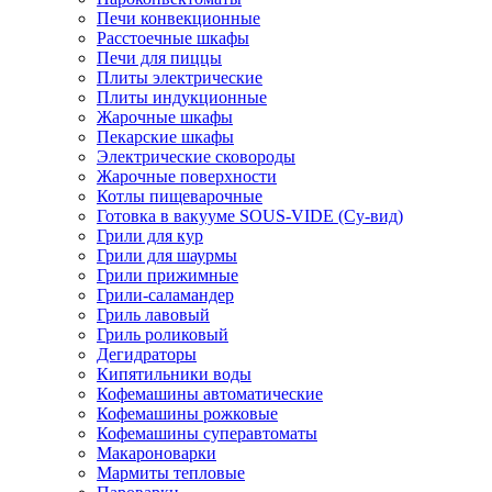
Печи конвекционные
Расстоечные шкафы
Печи для пиццы
Плиты электрические
Плиты индукционные
Жарочные шкафы
Пекарские шкафы
Электрические сковороды
Жарочные поверхности
Котлы пищеварочные
Готовка в вакууме SOUS-VIDE (Су-вид)
Грили для кур
Грили для шаурмы
Грили прижимные
Грили-саламандер
Гриль лавовый
Гриль роликовый
Дегидраторы
Кипятильники воды
Кофемашины автоматические
Кофемашины рожковые
Кофемашины суперавтоматы
Макароноварки
Мармиты тепловые