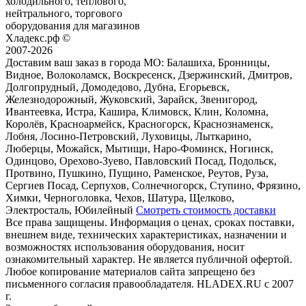
холодильного, теплового,
нейтрального, торгового
оборудования для магазинов
Хладекс.рф ©
2007-2026
Доставим ваш заказ в города МО:
Балашиха, Бронницы,
Видное, Волоколамск, Воскресенск, Дзержинский, Дмитров,
Долгопрудный, Домодедово, Дубна, Егорьевск,
Железнодорожный, Жуковский, Зарайск, Звенигород,
Ивантеевка, Истра, Кашира, Климовск, Клин, Коломна,
Королёв, Красноармейск, Красногорск, Краснознаменск,
Лобня, Лосино-Петровский, Луховицы, Лыткарино,
Люберцы, Можайск, Мытищи, Наро-Фоминск, Ногинск,
Одинцово, Орехово-Зуево, Павловский Посад, Подольск,
Протвино, Пушкино, Пущино, Раменское, Реутов, Руза,
Сергиев Посад, Серпухов, Солнечногорск, Ступино, Фрязино,
Химки, Черноголовка, Чехов, Шатура, Щелково,
Электросталь, Юбилейный
Смотреть стоимость доставки
Все права защищены. Информация о ценах, сроках поставки,
внешнем виде, технических характеристиках, назначении и
возможностях использования оборудования, носит
ознакомительный характер. Не является публичной офертой.
Любое копирование материалов сайта запрещено без
письменного согласия правообладателя. HLADEX.RU c 2007
г.