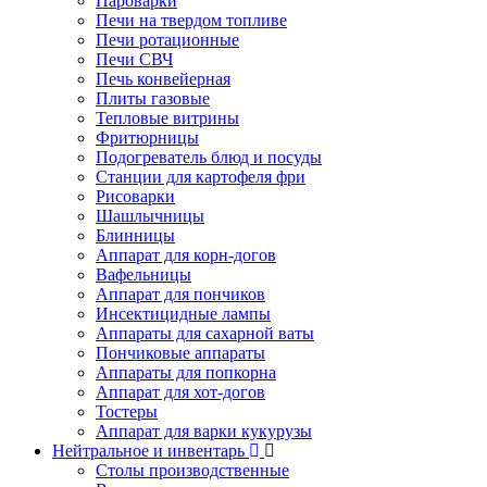
Пароварки
Печи на твердом топливе
Печи ротационные
Печи СВЧ
Печь конвейерная
Плиты газовые
Тепловые витрины
Фритюрницы
Подогреватель блюд и посуды
Станции для картофеля фри
Рисоварки
Шашлычницы
Блинницы
Аппарат для корн-догов
Вафельницы
Аппарат для пончиков
Инсектицидные лампы
Аппараты для сахарной ваты
Пончиковые аппараты
Аппараты для попкорна
Аппарат для хот-догов
Тостеры
Аппарат для варки кукурузы
Нейтральное и инвентарь
Столы производственные