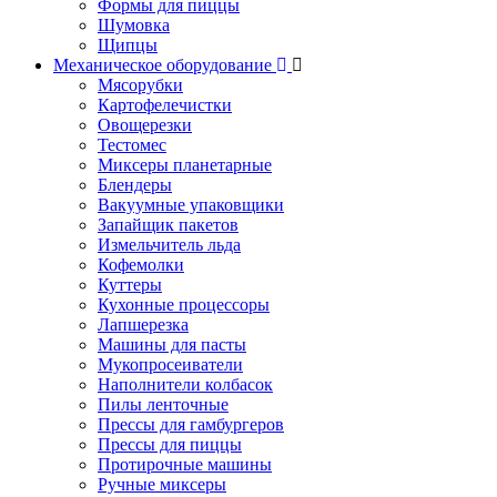
Формы для пиццы
Шумовка
Щипцы
Механическое оборудование
Мясорубки
Картофелечистки
Овощерезки
Тестомес
Миксеры планетарные
Блендеры
Вакуумные упаковщики
Запайщик пакетов
Измельчитель льда
Кофемолки
Куттеры
Кухонные процессоры
Лапшерезка
Машины для пасты
Мукопросеиватели
Наполнители колбасок
Пилы ленточные
Прессы для гамбургеров
Прессы для пиццы
Протирочные машины
Ручные миксеры