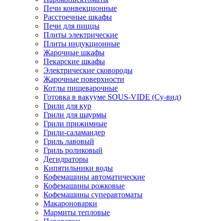
Печи конвекционные
Расстоечные шкафы
Печи для пиццы
Плиты электрические
Плиты индукционные
Жарочные шкафы
Пекарские шкафы
Электрические сковороды
Жарочные поверхности
Котлы пищеварочные
Готовка в вакууме SOUS-VIDE (Су-вид)
Грили для кур
Грили для шаурмы
Грили прижимные
Грили-саламандер
Гриль лавовый
Гриль роликовый
Дегидраторы
Кипятильники воды
Кофемашины автоматические
Кофемашины рожковые
Кофемашины суперавтоматы
Макароноварки
Мармиты тепловые