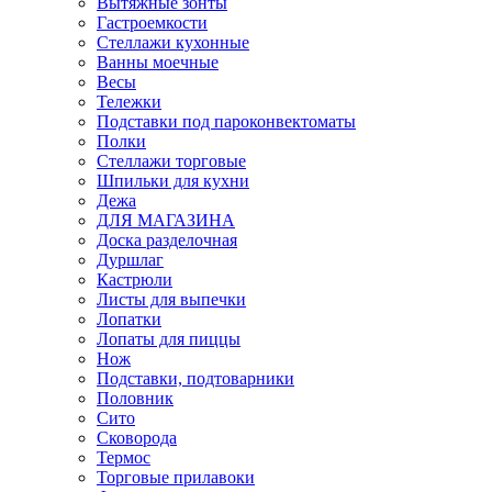
Вытяжные зонты
Гастроемкости
Стеллажи кухонные
Ванны моечные
Весы
Тележки
Подставки под пароконвектоматы
Полки
Стеллажи торговые
Шпильки для кухни
Дежа
ДЛЯ МАГАЗИНА
Доска разделочная
Дуршлаг
Кастрюли
Листы для выпечки
Лопатки
Лопаты для пиццы
Нож
Подставки, подтоварники
Половник
Сито
Сковорода
Термос
Торговые прилавоки