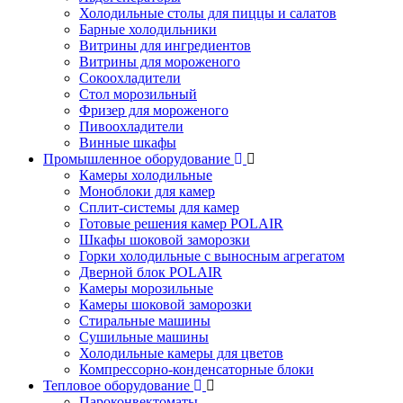
Холодильные столы для пиццы и салатов
Барные холодильники
Витрины для ингредиентов
Витрины для мороженого
Сокоохладители
Стол морозильный
Фризер для мороженого
Пивоохладители
Винные шкафы
Промышленное оборудование
Камеры холодильные
Моноблоки для камер
Сплит-системы для камер
Готовые решения камер POLAIR
Шкафы шоковой заморозки
Горки холодильные с выносным агрегатом
Дверной блок POLAIR
Камеры морозильные
Камеры шоковой заморозки
Стиральные машины
Сушильные машины
Холодильные камеры для цветов
Компрессорно-конденсаторные блоки
Тепловое оборудование
Пароконвектоматы