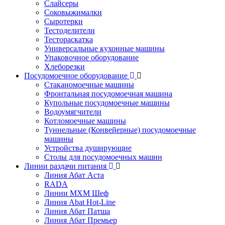
Слайсеры
Соковыжималки
Сыротерки
Тестоделители
Тестораскатка
Универсальные кухонные машины
Упаковочное оборудование
Хлеборезки
Посудомоечное оборудование
Стаканомоечные машины
Фронтальная посудомоечная машина
Купольные посудомоечные машины
Водоумягчители
Котломоечные машины
Туннельные (Конвейерные) посудомоечные
машины
Устройства душирующие
Столы для посудомоечных машин
Линии раздачи питания
Линия Абат Аста
RADA
Линии МХМ Шеф
Линия Abat Hot-Line
Линия Абат Патша
Линия Абат Премьер