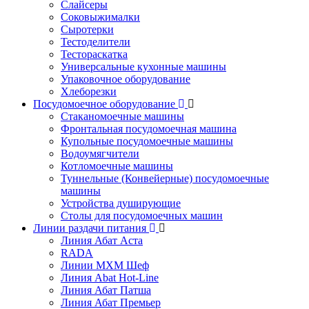
Слайсеры
Соковыжималки
Сыротерки
Тестоделители
Тестораскатка
Универсальные кухонные машины
Упаковочное оборудование
Хлеборезки
Посудомоечное оборудование
Стаканомоечные машины
Фронтальная посудомоечная машина
Купольные посудомоечные машины
Водоумягчители
Котломоечные машины
Туннельные (Конвейерные) посудомоечные
машины
Устройства душирующие
Столы для посудомоечных машин
Линии раздачи питания
Линия Абат Аста
RADA
Линии МХМ Шеф
Линия Abat Hot-Line
Линия Абат Патша
Линия Абат Премьер