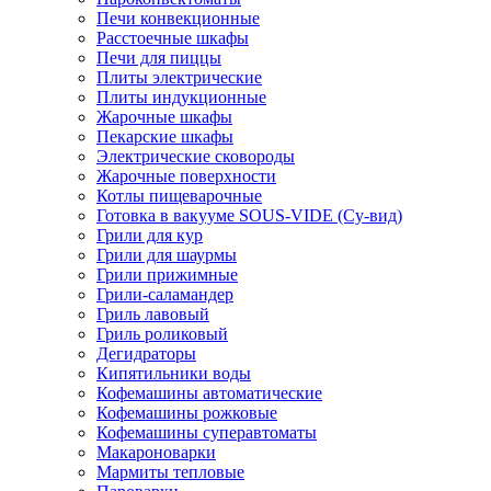
Печи конвекционные
Расстоечные шкафы
Печи для пиццы
Плиты электрические
Плиты индукционные
Жарочные шкафы
Пекарские шкафы
Электрические сковороды
Жарочные поверхности
Котлы пищеварочные
Готовка в вакууме SOUS-VIDE (Су-вид)
Грили для кур
Грили для шаурмы
Грили прижимные
Грили-саламандер
Гриль лавовый
Гриль роликовый
Дегидраторы
Кипятильники воды
Кофемашины автоматические
Кофемашины рожковые
Кофемашины суперавтоматы
Макароноварки
Мармиты тепловые