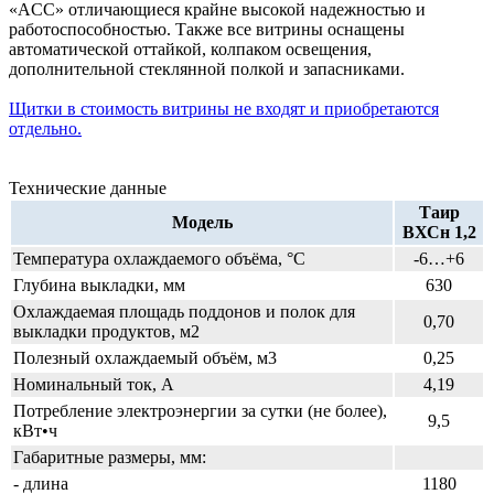
«ACC» отличающиеся крайне высокой надежностью и
работоспособностью. Также все витрины оснащены
автоматической оттайкой, колпаком освещения,
дополнительной стеклянной полкой и запасниками.
Щитки в стоимость витрины не входят и приобретаются
отдельно.
Технические данные
Таир
Модель
ВХСн 1,2
Температура охлаждаемого объёма, °C
-6…+6
Глубина выкладки, мм
630
Охлаждаемая площадь поддонов и полок для
0,70
выкладки продуктов, м2
Полезный охлаждаемый объём, м3
0,25
Номинальный ток, A
4,19
Потребление электроэнергии за сутки (не более),
9,5
кВт•ч
Габаритные размеры, мм:
- длина
1180