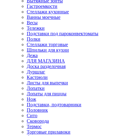
Вытяжные зонты
Гастроемкости
Стеллажи кухонные
Ванны моечные
Весы
Тележки
Подставки под пароконвектоматы
Полки
Стеллажи торговые
Шпильки для кухни
Дежа
ДЛЯ МАГАЗИНА
Доска разделочная
Дуршлаг
Кастрюли
Листы для выпечки
Лопатки
Лопаты для пиццы
Нож
Подставки, подтоварники
Половник
Сито
Сковорода
Термос
Торговые прилавоки