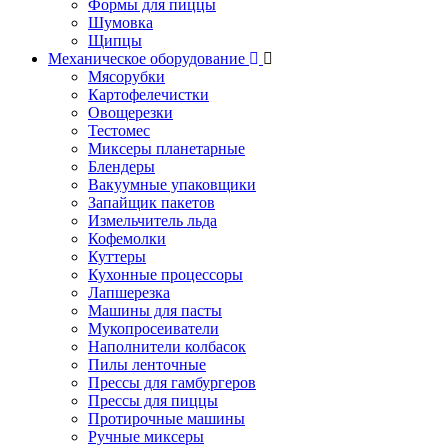
Формы для пиццы
Шумовка
Щипцы
Механическое оборудование
Мясорубки
Картофелечистки
Овощерезки
Тестомес
Миксеры планетарные
Блендеры
Вакуумные упаковщики
Запайщик пакетов
Измельчитель льда
Кофемолки
Куттеры
Кухонные процессоры
Лапшерезка
Машины для пасты
Мукопросеиватели
Наполнители колбасок
Пилы ленточные
Прессы для гамбургеров
Прессы для пиццы
Протирочные машины
Ручные миксеры