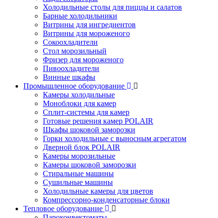
Холодильные столы для пиццы и салатов
Барные холодильники
Витрины для ингредиентов
Витрины для мороженого
Сокоохладители
Стол морозильный
Фризер для мороженого
Пивоохладители
Винные шкафы
Промышленное оборудование
Камеры холодильные
Моноблоки для камер
Сплит-системы для камер
Готовые решения камер POLAIR
Шкафы шоковой заморозки
Горки холодильные с выносным агрегатом
Дверной блок POLAIR
Камеры морозильные
Камеры шоковой заморозки
Стиральные машины
Сушильные машины
Холодильные камеры для цветов
Компрессорно-конденсаторные блоки
Тепловое оборудование
Пароконвектоматы