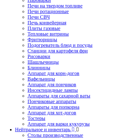
Пароварки
Печи на твердом топливе
Печи ротационные
Печи СВЧ
Печь конвейерная
Плиты газовые
Тепловые витрины
Фритюрницы
Подогреватель блюд и посуды
Станции для картофеля фри
Рисоварки
Шашлычницы
Блинницы
Аппарат для корн-догов
Вафельницы
Аппарат для пончиков
Инсектицидные лампы
Аппараты для сахарной ваты
Пончиковые аппараты
Аппараты для попкорна
Аппарат для хот-догов
Тостеры
Аппарат для варки кукурузы
Нейтральное и инвентарь
Столы производственные