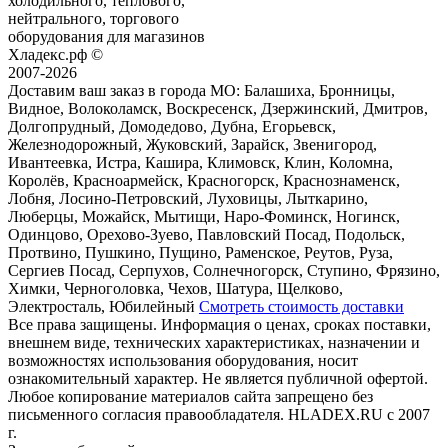
холодильного, теплового,
нейтрального, торгового
оборудования для магазинов
Хладекс.рф ©
2007-2026
Доставим ваш заказ в города МО:
Балашиха, Бронницы,
Видное, Волоколамск, Воскресенск, Дзержинский, Дмитров,
Долгопрудный, Домодедово, Дубна, Егорьевск,
Железнодорожный, Жуковский, Зарайск, Звенигород,
Ивантеевка, Истра, Кашира, Климовск, Клин, Коломна,
Королёв, Красноармейск, Красногорск, Краснознаменск,
Лобня, Лосино-Петровский, Луховицы, Лыткарино,
Люберцы, Можайск, Мытищи, Наро-Фоминск, Ногинск,
Одинцово, Орехово-Зуево, Павловский Посад, Подольск,
Протвино, Пушкино, Пущино, Раменское, Реутов, Руза,
Сергиев Посад, Серпухов, Солнечногорск, Ступино, Фрязино,
Химки, Черноголовка, Чехов, Шатура, Щелково,
Электросталь, Юбилейный
Смотреть стоимость доставки
Все права защищены. Информация о ценах, сроках поставки,
внешнем виде, технических характеристиках, назначении и
возможностях использования оборудования, носит
ознакомительный характер. Не является публичной офертой.
Любое копирование материалов сайта запрещено без
письменного согласия правообладателя. HLADEX.RU c 2007
г.