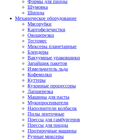
Формы для пиццы
Шумовка
Щипцы
Механическое оборудование
Мясорубки
Картофелечистки
Овощерезки
Тестомес
Миксеры планетарные
Блендеры
Вакуумные упаковщики
Запайщик пакетов
Измельчитель льда
Кофемолки
Куттеры
Кухонные процессоры
Лапшерезка
Машины для пасты
Мукопросеиватели
Наполнители колбасок
Пилы ленточные
Прессы для гамбургеров
Прессы для пиццы
Протирочные машины
Ручные миксеры