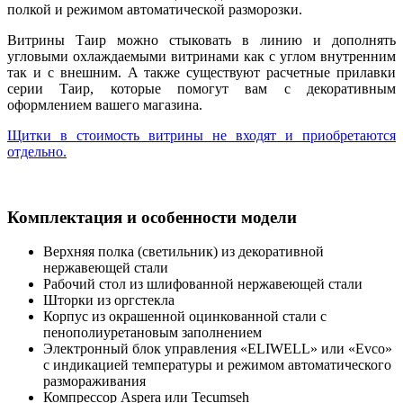
полкой и режимом автоматической разморозки.
Витрины Таир можно стыковать в линию и дополнять
угловыми охлаждаемыми витринами как с углом внутренним
так и с внешним. А также существуют расчетные прилавки
серии Таир, которые помогут вам с декоративным
оформлением вашего магазина.
Щитки в стоимость витрины не входят и приобретаются
отдельно.
Комплектация и особенности модели
Верхняя полка (светильник) из декоративной
нержавеющей стали
Рабочий стол из шлифованной нержавеющей стали
Шторки из оргстекла
Корпус из окрашенной оцинкованной стали с
пенополиуретановым заполнением
Электронный блок управления «ELIWELL» или «Evco»
с индикацией температуры и режимом автоматического
размораживания
Компрессор Aspera или Tecumseh