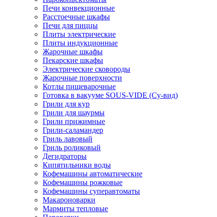
Печи конвекционные
Расстоечные шкафы
Печи для пиццы
Плиты электрические
Плиты индукционные
Жарочные шкафы
Пекарские шкафы
Электрические сковороды
Жарочные поверхности
Котлы пищеварочные
Готовка в вакууме SOUS-VIDE (Су-вид)
Грили для кур
Грили для шаурмы
Грили прижимные
Грили-саламандер
Гриль лавовый
Гриль роликовый
Дегидраторы
Кипятильники воды
Кофемашины автоматические
Кофемашины рожковые
Кофемашины суперавтоматы
Макароноварки
Мармиты тепловые