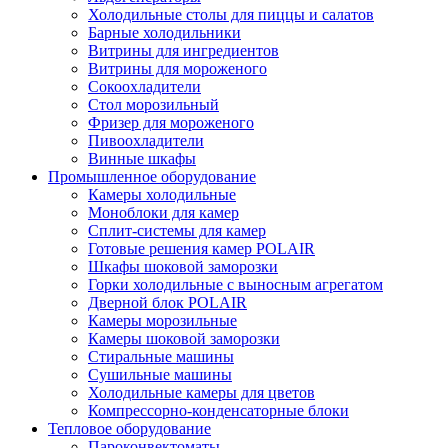
Холодильные столы для пиццы и салатов
Барные холодильники
Витрины для ингредиентов
Витрины для мороженого
Сокоохладители
Стол морозильный
Фризер для мороженого
Пивоохладители
Винные шкафы
Промышленное оборудование
Камеры холодильные
Моноблоки для камер
Сплит-системы для камер
Готовые решения камер POLAIR
Шкафы шоковой заморозки
Горки холодильные с выносным агрегатом
Дверной блок POLAIR
Камеры морозильные
Камеры шоковой заморозки
Стиральные машины
Сушильные машины
Холодильные камеры для цветов
Компрессорно-конденсаторные блоки
Тепловое оборудование
Пароконвектоматы