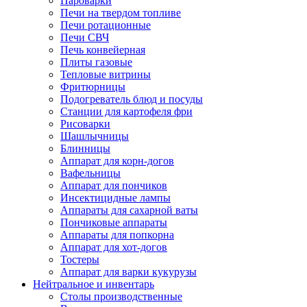
Пароварки
Печи на твердом топливе
Печи ротационные
Печи СВЧ
Печь конвейерная
Плиты газовые
Тепловые витрины
Фритюрницы
Подогреватель блюд и посуды
Станции для картофеля фри
Рисоварки
Шашлычницы
Блинницы
Аппарат для корн-догов
Вафельницы
Аппарат для пончиков
Инсектицидные лампы
Аппараты для сахарной ваты
Пончиковые аппараты
Аппараты для попкорна
Аппарат для хот-догов
Тостеры
Аппарат для варки кукурузы
Нейтральное и инвентарь
Столы производственные