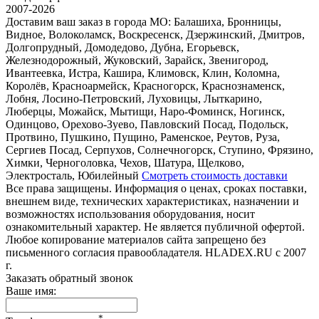
2007-2026
Доставим ваш заказ в города МО:
Балашиха, Бронницы,
Видное, Волоколамск, Воскресенск, Дзержинский, Дмитров,
Долгопрудный, Домодедово, Дубна, Егорьевск,
Железнодорожный, Жуковский, Зарайск, Звенигород,
Ивантеевка, Истра, Кашира, Климовск, Клин, Коломна,
Королёв, Красноармейск, Красногорск, Краснознаменск,
Лобня, Лосино-Петровский, Луховицы, Лыткарино,
Люберцы, Можайск, Мытищи, Наро-Фоминск, Ногинск,
Одинцово, Орехово-Зуево, Павловский Посад, Подольск,
Протвино, Пушкино, Пущино, Раменское, Реутов, Руза,
Сергиев Посад, Серпухов, Солнечногорск, Ступино, Фрязино,
Химки, Черноголовка, Чехов, Шатура, Щелково,
Электросталь, Юбилейный
Смотреть стоимость доставки
Все права защищены. Информация о ценах, сроках поставки,
внешнем виде, технических характеристиках, назначении и
возможностях использования оборудования, носит
ознакомительный характер. Не является публичной офертой.
Любое копирование материалов сайта запрещено без
письменного согласия правообладателя. HLADEX.RU c 2007
г.
Заказать обратный звонок
Ваше имя:
*