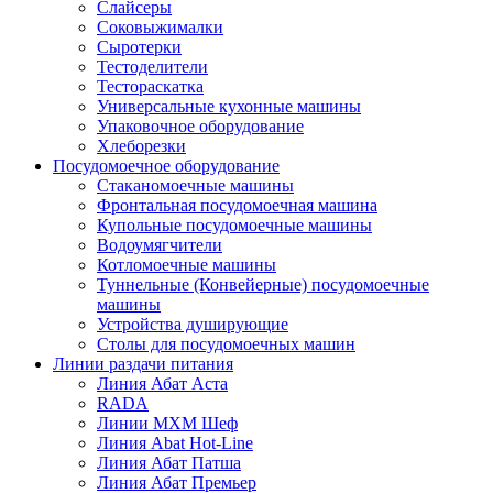
Слайсеры
Соковыжималки
Сыротерки
Тестоделители
Тестораскатка
Универсальные кухонные машины
Упаковочное оборудование
Хлеборезки
Посудомоечное оборудование
Стаканомоечные машины
Фронтальная посудомоечная машина
Купольные посудомоечные машины
Водоумягчители
Котломоечные машины
Туннельные (Конвейерные) посудомоечные
машины
Устройства душирующие
Столы для посудомоечных машин
Линии раздачи питания
Линия Абат Аста
RADA
Линии МХМ Шеф
Линия Abat Hot-Line
Линия Абат Патша
Линия Абат Премьер