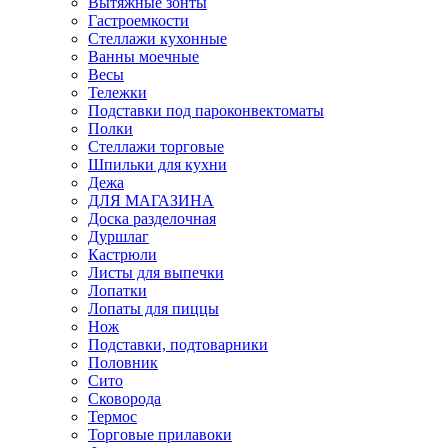
Вытяжные зонты
Гастроемкости
Стеллажи кухонные
Ванны моечные
Весы
Тележки
Подставки под пароконвектоматы
Полки
Стеллажи торговые
Шпильки для кухни
Дежа
ДЛЯ МАГАЗИНА
Доска разделочная
Дуршлаг
Кастрюли
Листы для выпечки
Лопатки
Лопаты для пиццы
Нож
Подставки, подтоварники
Половник
Сито
Сковорода
Термос
Торговые прилавоки