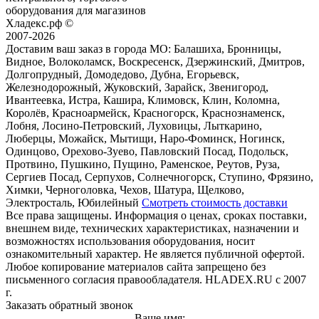
оборудования для магазинов
Хладекс.рф ©
2007-2026
Доставим ваш заказ в города МО:
Балашиха, Бронницы,
Видное, Волоколамск, Воскресенск, Дзержинский, Дмитров,
Долгопрудный, Домодедово, Дубна, Егорьевск,
Железнодорожный, Жуковский, Зарайск, Звенигород,
Ивантеевка, Истра, Кашира, Климовск, Клин, Коломна,
Королёв, Красноармейск, Красногорск, Краснознаменск,
Лобня, Лосино-Петровский, Луховицы, Лыткарино,
Люберцы, Можайск, Мытищи, Наро-Фоминск, Ногинск,
Одинцово, Орехово-Зуево, Павловский Посад, Подольск,
Протвино, Пушкино, Пущино, Раменское, Реутов, Руза,
Сергиев Посад, Серпухов, Солнечногорск, Ступино, Фрязино,
Химки, Черноголовка, Чехов, Шатура, Щелково,
Электросталь, Юбилейный
Смотреть стоимость доставки
Все права защищены. Информация о ценах, сроках поставки,
внешнем виде, технических характеристиках, назначении и
возможностях использования оборудования, носит
ознакомительный характер. Не является публичной офертой.
Любое копирование материалов сайта запрещено без
письменного согласия правообладателя. HLADEX.RU c 2007
г.
Заказать обратный звонок
Ваше имя: