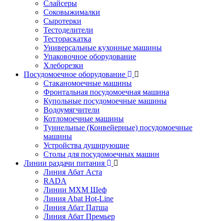
Слайсеры
Соковыжималки
Сыротерки
Тестоделители
Тестораскатка
Универсальные кухонные машины
Упаковочное оборудование
Хлеборезки
Посудомоечное оборудование
Стаканомоечные машины
Фронтальная посудомоечная машина
Купольные посудомоечные машины
Водоумягчители
Котломоечные машины
Туннельные (Конвейерные) посудомоечные
машины
Устройства душирующие
Столы для посудомоечных машин
Линии раздачи питания
Линия Абат Аста
RADA
Линии МХМ Шеф
Линия Abat Hot-Line
Линия Абат Патша
Линия Абат Премьер