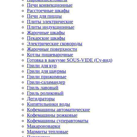
Печи конвекционные
Расстоечные шкафы
Печи для пиццы
Плиты электрические
Плиты индукционные
Жарочные шкафы
Пекарские шкафы
Электрические сковороды
Жарочные поверхности
Котлы пищеварочные
Готовка в вакууме SOUS-VIDE (Су-вид)
Грили для кур
Грили для шаурмы
Грили прижимные
Грили-саламандер
Гриль лавовый
Гриль роликовый
Дегидраторы
Кипятильники воды
Кофемашины автоматические
Кофемашины рожковые
Кофемашины суперавтоматы
Макароноварки
Мармиты тепловые