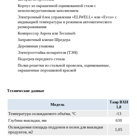
Корпус из окрашенной оцинкованной стали с
пенополиуретановым заполнением
Электронный блок управления «ELIWELL» или «Evco» с
индикацией температуры и режимом автоматического
размораживания
Компрессор Aspera или Tecumseh
Заправочный клапан Шредера
Деревянная упаковка
Электрооттайка испарителя (ТЭН)
Подогрев переднего стекла
Полки решетки из стальной проволок, оцинкованные,
окрашенные порошковой краской
Технические данные
Таир
ВХН
Модель
1,8
Температура охлаждаемого объёма, °C
-13
Глубина выкладки, мм
630
Охлаждаемая площадь поддонов и полок для выкладки
1,05
продуктов, м2