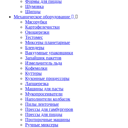
Формы для пиццы
Шумовка
Щипцы
Механическое оборудование
Мясорубки
Картофелечистки
Овощерезки
Тестомес
Миксеры планетарные
Блендеры
Вакуумные упаковщики
Запайщик пакетов
Измельчитель льда
Кофемолки
Куттеры
Кухонные процессоры
Лапшерезка
Машины для пасты
Мукопросеиватели
Наполнители колбасок
Пилы ленточные
Прессы для гамбургеров
Прессы для пиццы
Протирочные машины
Ручные миксеры