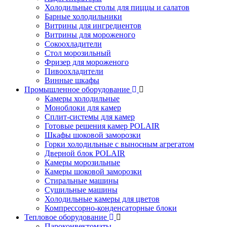
Холодильные столы для пиццы и салатов
Барные холодильники
Витрины для ингредиентов
Витрины для мороженого
Сокоохладители
Стол морозильный
Фризер для мороженого
Пивоохладители
Винные шкафы
Промышленное оборудование
Камеры холодильные
Моноблоки для камер
Сплит-системы для камер
Готовые решения камер POLAIR
Шкафы шоковой заморозки
Горки холодильные с выносным агрегатом
Дверной блок POLAIR
Камеры морозильные
Камеры шоковой заморозки
Стиральные машины
Сушильные машины
Холодильные камеры для цветов
Компрессорно-конденсаторные блоки
Тепловое оборудование
Пароконвектоматы