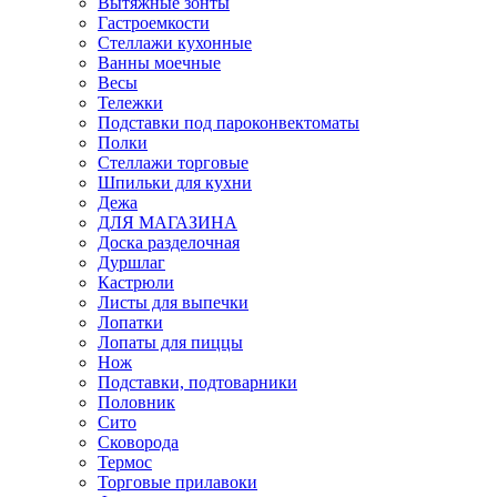
Вытяжные зонты
Гастроемкости
Стеллажи кухонные
Ванны моечные
Весы
Тележки
Подставки под пароконвектоматы
Полки
Стеллажи торговые
Шпильки для кухни
Дежа
ДЛЯ МАГАЗИНА
Доска разделочная
Дуршлаг
Кастрюли
Листы для выпечки
Лопатки
Лопаты для пиццы
Нож
Подставки, подтоварники
Половник
Сито
Сковорода
Термос
Торговые прилавоки