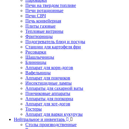
Пароварки
Печи на твердом топливе
Печи ротационные
Печи СВЧ
Печь конвейерная
Плиты газовые
Тепловые витрины
Фритюрницы
Подогреватель блюд и посуды
Станции для картофеля фри
Рисоварки
Шашлычницы
Блинницы
Аппарат для корн-догов
Вафельницы
Аппарат для пончиков
Инсектицидные лампы
Аппараты для сахарной ваты
Пончиковые аппараты
Аппараты для попкорна
Аппарат для хот-догов
Тостеры
Аппарат для варки кукурузы
Нейтральное и инвентарь
Столы производственные