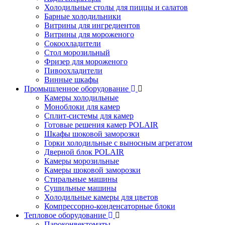
Холодильные столы для пиццы и салатов
Барные холодильники
Витрины для ингредиентов
Витрины для мороженого
Сокоохладители
Стол морозильный
Фризер для мороженого
Пивоохладители
Винные шкафы
Промышленное оборудование
Камеры холодильные
Моноблоки для камер
Сплит-системы для камер
Готовые решения камер POLAIR
Шкафы шоковой заморозки
Горки холодильные с выносным агрегатом
Дверной блок POLAIR
Камеры морозильные
Камеры шоковой заморозки
Стиральные машины
Сушильные машины
Холодильные камеры для цветов
Компрессорно-конденсаторные блоки
Тепловое оборудование
Пароконвектоматы