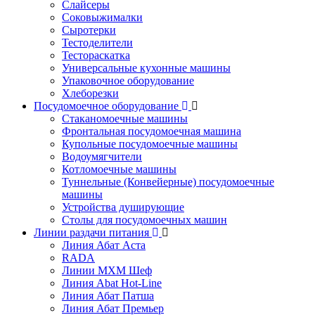
Слайсеры
Соковыжималки
Сыротерки
Тестоделители
Тестораскатка
Универсальные кухонные машины
Упаковочное оборудование
Хлеборезки
Посудомоечное оборудование
Стаканомоечные машины
Фронтальная посудомоечная машина
Купольные посудомоечные машины
Водоумягчители
Котломоечные машины
Туннельные (Конвейерные) посудомоечные
машины
Устройства душирующие
Столы для посудомоечных машин
Линии раздачи питания
Линия Абат Аста
RADA
Линии МХМ Шеф
Линия Abat Hot-Line
Линия Абат Патша
Линия Абат Премьер