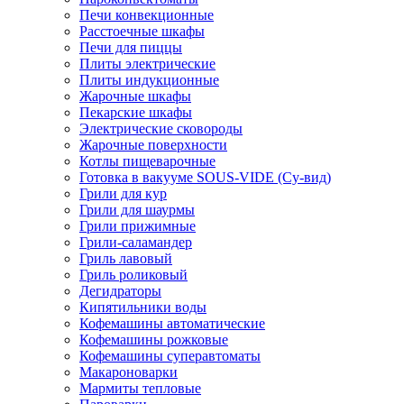
Печи конвекционные
Расстоечные шкафы
Печи для пиццы
Плиты электрические
Плиты индукционные
Жарочные шкафы
Пекарские шкафы
Электрические сковороды
Жарочные поверхности
Котлы пищеварочные
Готовка в вакууме SOUS-VIDE (Су-вид)
Грили для кур
Грили для шаурмы
Грили прижимные
Грили-саламандер
Гриль лавовый
Гриль роликовый
Дегидраторы
Кипятильники воды
Кофемашины автоматические
Кофемашины рожковые
Кофемашины суперавтоматы
Макароноварки
Мармиты тепловые