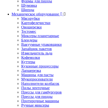
Формы для пиццы
Шумовка
Щипцы
Механическое оборудование
Мясорубки
Картофелечистки
Овощерезки
Тестомес
Миксеры планетарные
Блендеры
Вакуумные упаковщики
Запайщик пакетов
Измельчитель льда
Кофемолки
Куттеры
Кухонные процессоры
Лапшерезка
Машины для пасты
Мукопросеиватели
Наполнители колбасок
Пилы ленточные
Прессы для гамбургеров
Прессы для пиццы
Протирочные машины
Ручные миксеры