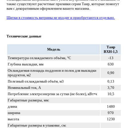
также существуют расчетные прилавки серии Таир, которые помогут
вам с декоративным оформлением вашего магазина.
Щитки в стоимость витрины не входят и приобретаются отдельно.
Технические данные
Таир
Модель
ВХН-1,5
Температура охлаждаемого объёма, °C
-13
Глубина выкладки, мм
630
Охлаждаемая площадь поддонов и полок для выкладки
0,90
продуктов, м2
Полезный охлаждаемый объём, м3
0,13
Номинальный ток, A
3,70
Потребление электроэнергии за сутки (не более), кВт•ч
10,5
Габаритные размеры, мм:
длина
1480
ширина
970
высота
1230
Габаритные размеры в упаковке, см: