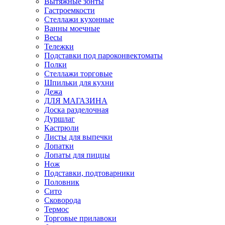
Вытяжные зонты
Гастроемкости
Стеллажи кухонные
Ванны моечные
Весы
Тележки
Подставки под пароконвектоматы
Полки
Стеллажи торговые
Шпильки для кухни
Дежа
ДЛЯ МАГАЗИНА
Доска разделочная
Дуршлаг
Кастрюли
Листы для выпечки
Лопатки
Лопаты для пиццы
Нож
Подставки, подтоварники
Половник
Сито
Сковорода
Термос
Торговые прилавоки