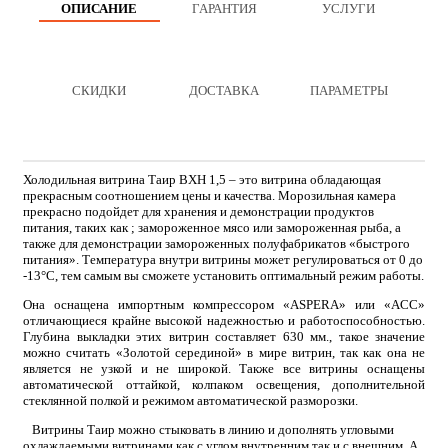
ОПИСАНИЕ
ГАРАНТИЯ
УСЛУГИ
СКИДКИ
ДОСТАВКА
ПАРАМЕТРЫ
Холодильная витрина Таир ВХН 1,5 – это витрина обладающая
прекрасным соотношением цены и качества. Морозильная камера
прекрасно подойдет для хранения и демонстрации продуктов
питания, таких как ; замороженное мясо или замороженная рыба, а
также для демонстрации замороженных полуфабрикатов «быстрого
питания». Температура внутри витрины может регулироваться от 0 до
-13°С, тем самым вы сможете установить оптимальный режим работы.
Она оснащена импортным компрессором «ASPERA» или «ACC»
отличающиеся крайне высокой надежностью и работоспособностью.
Глубина выкладки этих витрин составляет 630 мм., такое значение
можно считать «Золотой серединой» в мире витрин, так как она не
является не узкой и не широкой. Также все витрины оснащены
автоматической оттайкой, колпаком освещения, дополнительной
стеклянной полкой и режимом автоматической разморозки.
Витрины Таир можно стыковать в линию и дополнять угловыми
охлаждаемыми витринами как с углом внутренним так и с внешним. А