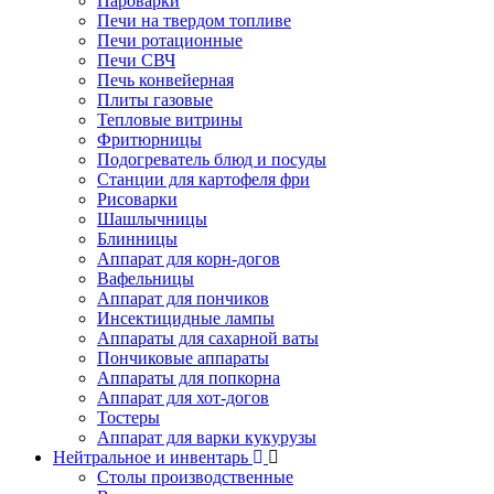
Пароварки
Печи на твердом топливе
Печи ротационные
Печи СВЧ
Печь конвейерная
Плиты газовые
Тепловые витрины
Фритюрницы
Подогреватель блюд и посуды
Станции для картофеля фри
Рисоварки
Шашлычницы
Блинницы
Аппарат для корн-догов
Вафельницы
Аппарат для пончиков
Инсектицидные лампы
Аппараты для сахарной ваты
Пончиковые аппараты
Аппараты для попкорна
Аппарат для хот-догов
Тостеры
Аппарат для варки кукурузы
Нейтральное и инвентарь
Столы производственные