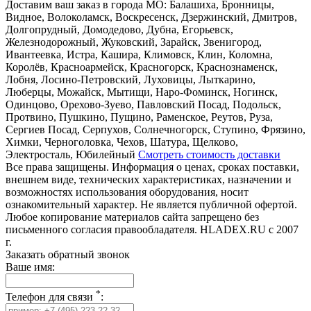
Доставим ваш заказ в города МО:
Балашиха, Бронницы,
Видное, Волоколамск, Воскресенск, Дзержинский, Дмитров,
Долгопрудный, Домодедово, Дубна, Егорьевск,
Железнодорожный, Жуковский, Зарайск, Звенигород,
Ивантеевка, Истра, Кашира, Климовск, Клин, Коломна,
Королёв, Красноармейск, Красногорск, Краснознаменск,
Лобня, Лосино-Петровский, Луховицы, Лыткарино,
Люберцы, Можайск, Мытищи, Наро-Фоминск, Ногинск,
Одинцово, Орехово-Зуево, Павловский Посад, Подольск,
Протвино, Пушкино, Пущино, Раменское, Реутов, Руза,
Сергиев Посад, Серпухов, Солнечногорск, Ступино, Фрязино,
Химки, Черноголовка, Чехов, Шатура, Щелково,
Электросталь, Юбилейный
Смотреть стоимость доставки
Все права защищены. Информация о ценах, сроках поставки,
внешнем виде, технических характеристиках, назначении и
возможностях использования оборудования, носит
ознакомительный характер. Не является публичной офертой.
Любое копирование материалов сайта запрещено без
письменного согласия правообладателя. HLADEX.RU c 2007
г.
Заказать обратный звонок
Ваше имя:
*
Телефон для связи
: