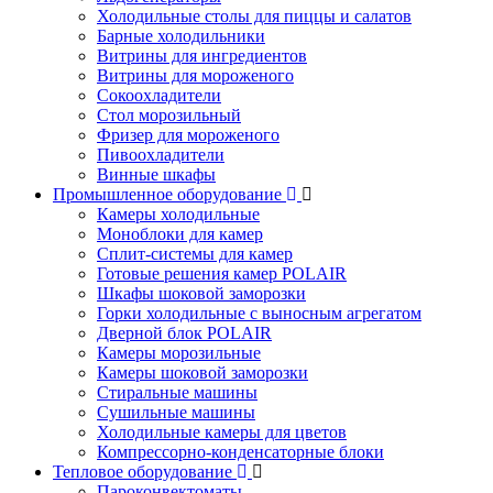
Холодильные столы для пиццы и салатов
Барные холодильники
Витрины для ингредиентов
Витрины для мороженого
Сокоохладители
Стол морозильный
Фризер для мороженого
Пивоохладители
Винные шкафы
Промышленное оборудование
Камеры холодильные
Моноблоки для камер
Сплит-системы для камер
Готовые решения камер POLAIR
Шкафы шоковой заморозки
Горки холодильные с выносным агрегатом
Дверной блок POLAIR
Камеры морозильные
Камеры шоковой заморозки
Стиральные машины
Сушильные машины
Холодильные камеры для цветов
Компрессорно-конденсаторные блоки
Тепловое оборудование
Пароконвектоматы