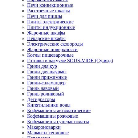
Печи конвекционные
Расстоечные шкафы
Печи для пиццы
Плиты электрические
Плиты индукционные
Жарочные шкафы
Пекарские шкафы
Электрические сковороды
Жарочные поверхности
Котлы пищеварочные
Готовка в вакууме SOUS-VIDE (Су-вид)
Грили для кур
Грили для шаурмы
Грили прижимные
Грили-саламандер
Гриль лавовый
Гриль роликовый
Дегидраторы
Кипятильники воды
Кофемашины автоматические
Кофемашины рожковые
Кофемашины суперавтоматы
Макароноварки
Мармиты тепловые