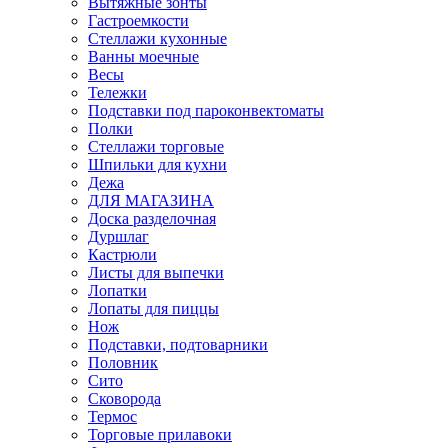
Вытяжные зонты
Гастроемкости
Стеллажи кухонные
Ванны моечные
Весы
Тележки
Подставки под пароконвектоматы
Полки
Стеллажи торговые
Шпильки для кухни
Дежа
ДЛЯ МАГАЗИНА
Доска разделочная
Дуршлаг
Кастрюли
Листы для выпечки
Лопатки
Лопаты для пиццы
Нож
Подставки, подтоварники
Половник
Сито
Сковорода
Термос
Торговые прилавоки