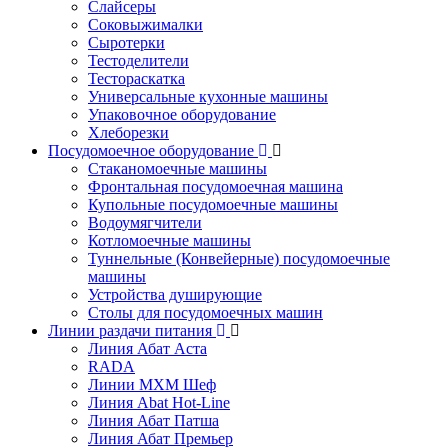
Слайсеры
Соковыжималки
Сыротерки
Тестоделители
Тестораскатка
Универсальные кухонные машины
Упаковочное оборудование
Хлеборезки
Посудомоечное оборудование
Стаканомоечные машины
Фронтальная посудомоечная машина
Купольные посудомоечные машины
Водоумягчители
Котломоечные машины
Туннельные (Конвейерные) посудомоечные
машины
Устройства душирующие
Столы для посудомоечных машин
Линии раздачи питания
Линия Абат Аста
RADA
Линии МХМ Шеф
Линия Abat Hot-Line
Линия Абат Патша
Линия Абат Премьер