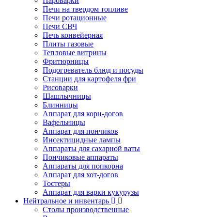
Пароварки
Печи на твердом топливе
Печи ротационные
Печи СВЧ
Печь конвейерная
Плиты газовые
Тепловые витрины
Фритюрницы
Подогреватель блюд и посуды
Станции для картофеля фри
Рисоварки
Шашлычницы
Блинницы
Аппарат для корн-догов
Вафельницы
Аппарат для пончиков
Инсектицидные лампы
Аппараты для сахарной ваты
Пончиковые аппараты
Аппараты для попкорна
Аппарат для хот-догов
Тостеры
Аппарат для варки кукурузы
Нейтральное и инвентарь
Столы производственные