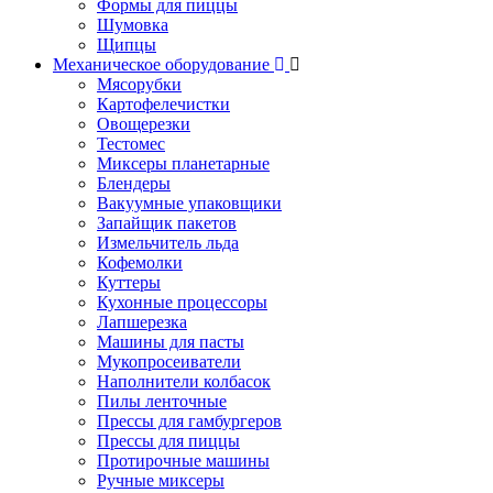
Формы для пиццы
Шумовка
Щипцы
Механическое оборудование
Мясорубки
Картофелечистки
Овощерезки
Тестомес
Миксеры планетарные
Блендеры
Вакуумные упаковщики
Запайщик пакетов
Измельчитель льда
Кофемолки
Куттеры
Кухонные процессоры
Лапшерезка
Машины для пасты
Мукопросеиватели
Наполнители колбасок
Пилы ленточные
Прессы для гамбургеров
Прессы для пиццы
Протирочные машины
Ручные миксеры