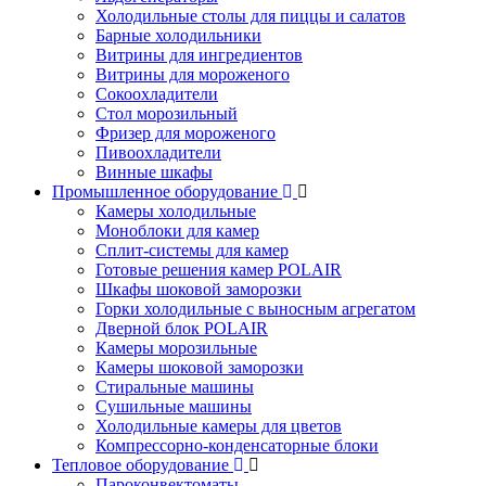
Холодильные столы для пиццы и салатов
Барные холодильники
Витрины для ингредиентов
Витрины для мороженого
Сокоохладители
Стол морозильный
Фризер для мороженого
Пивоохладители
Винные шкафы
Промышленное оборудование
Камеры холодильные
Моноблоки для камер
Сплит-системы для камер
Готовые решения камер POLAIR
Шкафы шоковой заморозки
Горки холодильные с выносным агрегатом
Дверной блок POLAIR
Камеры морозильные
Камеры шоковой заморозки
Стиральные машины
Сушильные машины
Холодильные камеры для цветов
Компрессорно-конденсаторные блоки
Тепловое оборудование
Пароконвектоматы