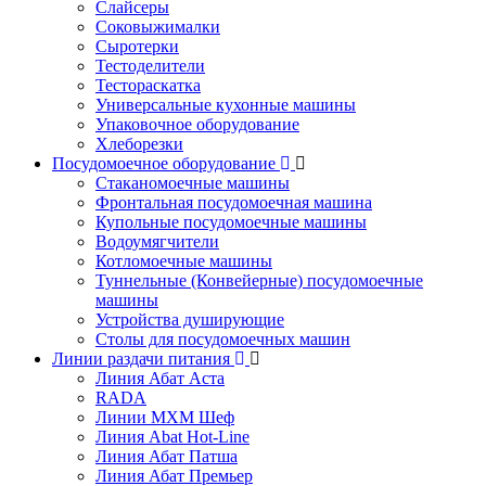
Слайсеры
Соковыжималки
Сыротерки
Тестоделители
Тестораскатка
Универсальные кухонные машины
Упаковочное оборудование
Хлеборезки
Посудомоечное оборудование
Стаканомоечные машины
Фронтальная посудомоечная машина
Купольные посудомоечные машины
Водоумягчители
Котломоечные машины
Туннельные (Конвейерные) посудомоечные
машины
Устройства душирующие
Столы для посудомоечных машин
Линии раздачи питания
Линия Абат Аста
RADA
Линии МХМ Шеф
Линия Abat Hot-Line
Линия Абат Патша
Линия Абат Премьер