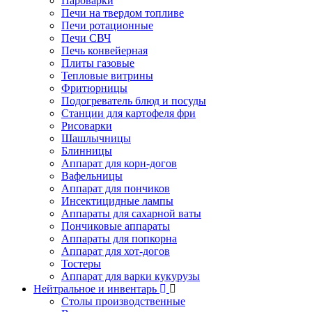
Пароварки
Печи на твердом топливе
Печи ротационные
Печи СВЧ
Печь конвейерная
Плиты газовые
Тепловые витрины
Фритюрницы
Подогреватель блюд и посуды
Станции для картофеля фри
Рисоварки
Шашлычницы
Блинницы
Аппарат для корн-догов
Вафельницы
Аппарат для пончиков
Инсектицидные лампы
Аппараты для сахарной ваты
Пончиковые аппараты
Аппараты для попкорна
Аппарат для хот-догов
Тостеры
Аппарат для варки кукурузы
Нейтральное и инвентарь
Столы производственные