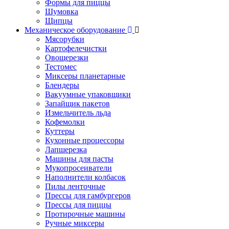
Формы для пиццы
Шумовка
Щипцы
Механическое оборудование
Мясорубки
Картофелечистки
Овощерезки
Тестомес
Миксеры планетарные
Блендеры
Вакуумные упаковщики
Запайщик пакетов
Измельчитель льда
Кофемолки
Куттеры
Кухонные процессоры
Лапшерезка
Машины для пасты
Мукопросеиватели
Наполнители колбасок
Пилы ленточные
Прессы для гамбургеров
Прессы для пиццы
Протирочные машины
Ручные миксеры