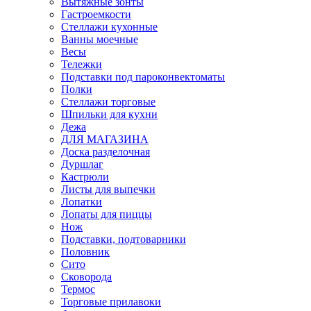
Вытяжные зонты
Гастроемкости
Стеллажи кухонные
Ванны моечные
Весы
Тележки
Подставки под пароконвектоматы
Полки
Стеллажи торговые
Шпильки для кухни
Дежа
ДЛЯ МАГАЗИНА
Доска разделочная
Дуршлаг
Кастрюли
Листы для выпечки
Лопатки
Лопаты для пиццы
Нож
Подставки, подтоварники
Половник
Сито
Сковорода
Термос
Торговые прилавоки