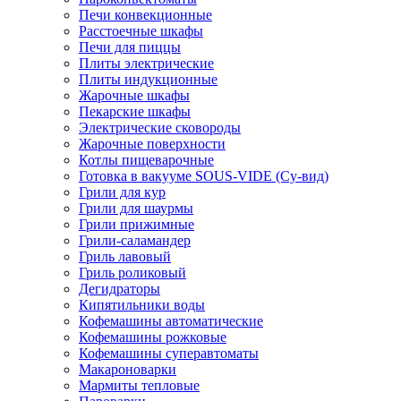
Печи конвекционные
Расстоечные шкафы
Печи для пиццы
Плиты электрические
Плиты индукционные
Жарочные шкафы
Пекарские шкафы
Электрические сковороды
Жарочные поверхности
Котлы пищеварочные
Готовка в вакууме SOUS-VIDE (Су-вид)
Грили для кур
Грили для шаурмы
Грили прижимные
Грили-саламандер
Гриль лавовый
Гриль роликовый
Дегидраторы
Кипятильники воды
Кофемашины автоматические
Кофемашины рожковые
Кофемашины суперавтоматы
Макароноварки
Мармиты тепловые