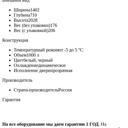
Внешний вид
Ширина
1402
Глубина
710
Высота
2028
Вес (без упаковки)
176
Вес (с упаковкой)
206
Конструкция
Температурный режим
от -5 до 5 °C
Объем
1000 л
Цвет
белый, черный
Охлаждение
динамическое
Исполнение двери
прозрачная
Производитель
Страна-производитель
Россия
Гарантия
На все оборудование мы даем гарантию 1 ГОД
. На