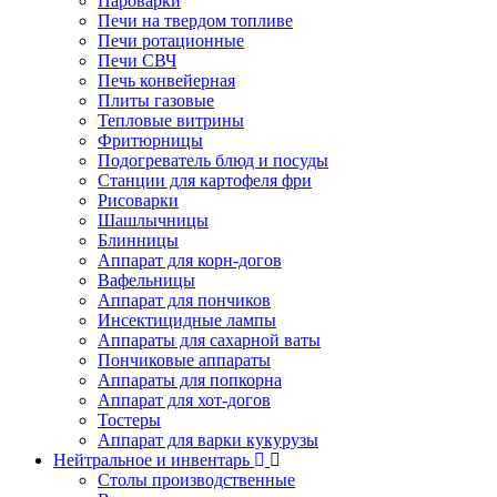
Пароварки
Печи на твердом топливе
Печи ротационные
Печи СВЧ
Печь конвейерная
Плиты газовые
Тепловые витрины
Фритюрницы
Подогреватель блюд и посуды
Станции для картофеля фри
Рисоварки
Шашлычницы
Блинницы
Аппарат для корн-догов
Вафельницы
Аппарат для пончиков
Инсектицидные лампы
Аппараты для сахарной ваты
Пончиковые аппараты
Аппараты для попкорна
Аппарат для хот-догов
Тостеры
Аппарат для варки кукурузы
Нейтральное и инвентарь
Столы производственные