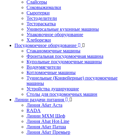
Слайсеры
Соковыжималки
Сыротерки
Тестоделители
Тестораскатка
Универсальные кухонные машины
Упаковочное оборудование
Хлеборезки
Посудомоечное оборудование
Стаканомоечные машины
Фронтальная посудомоечная машина
Купольные посудомоечные машины
Водоумягчители
Котломоечные машины
Туннельные (Конвейерные) посудомоечные
машины
Устройства душирующие
Столы для посудомоечных машин
Линии раздачи питания
Линия Абат Аста
RADA
Линии МХМ Шеф
Линия Abat Hot-Line
Линия Абат Патша
Линия Абат Премьер