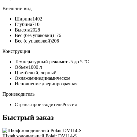
Внешний вид
Ширина
1402
Глубина
710
Высота
2028
Вес (без упаковки)
176
Вес (с упаковкой)
206
Конструкция
Температурный режим
от -5 до 5 °C
Объем
1000 л
Цвет
белый, черный
Охлаждение
динамическое
Исполнение двери
прозрачная
Производитель
Страна-производитель
Россия
Быстрый заказ
Шкаф холодильный Polair DV114-S