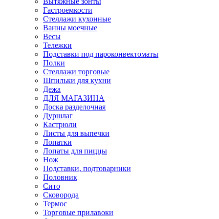
Вытяжные зонты
Гастроемкости
Стеллажи кухонные
Ванны моечные
Весы
Тележки
Подставки под пароконвектоматы
Полки
Стеллажи торговые
Шпильки для кухни
Дежа
ДЛЯ МАГАЗИНА
Доска разделочная
Дуршлаг
Кастрюли
Листы для выпечки
Лопатки
Лопаты для пиццы
Нож
Подставки, подтоварники
Половник
Сито
Сковорода
Термос
Торговые прилавоки