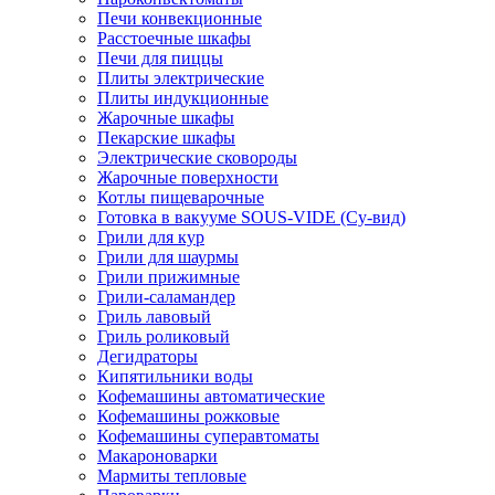
Печи конвекционные
Расстоечные шкафы
Печи для пиццы
Плиты электрические
Плиты индукционные
Жарочные шкафы
Пекарские шкафы
Электрические сковороды
Жарочные поверхности
Котлы пищеварочные
Готовка в вакууме SOUS-VIDE (Су-вид)
Грили для кур
Грили для шаурмы
Грили прижимные
Грили-саламандер
Гриль лавовый
Гриль роликовый
Дегидраторы
Кипятильники воды
Кофемашины автоматические
Кофемашины рожковые
Кофемашины суперавтоматы
Макароноварки
Мармиты тепловые