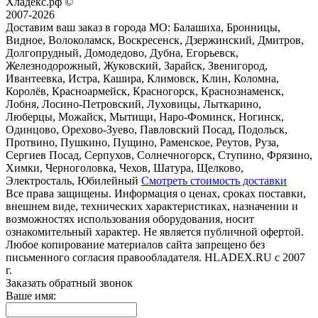
Хладекс.рф ©
2007-2026
Доставим ваш заказ в города МО:
Балашиха, Бронницы,
Видное, Волоколамск, Воскресенск, Дзержинский, Дмитров,
Долгопрудный, Домодедово, Дубна, Егорьевск,
Железнодорожный, Жуковский, Зарайск, Звенигород,
Ивантеевка, Истра, Кашира, Климовск, Клин, Коломна,
Королёв, Красноармейск, Красногорск, Краснознаменск,
Лобня, Лосино-Петровский, Луховицы, Лыткарино,
Люберцы, Можайск, Мытищи, Наро-Фоминск, Ногинск,
Одинцово, Орехово-Зуево, Павловский Посад, Подольск,
Протвино, Пушкино, Пущино, Раменское, Реутов, Руза,
Сергиев Посад, Серпухов, Солнечногорск, Ступино, Фрязино,
Химки, Черноголовка, Чехов, Шатура, Щелково,
Электросталь, Юбилейный
Смотреть стоимость доставки
Все права защищены. Информация о ценах, сроках поставки,
внешнем виде, технических характеристиках, назначении и
возможностях использования оборудования, носит
ознакомительный характер. Не является публичной офертой.
Любое копирование материалов сайта запрещено без
письменного согласия правообладателя. HLADEX.RU c 2007
г.
Заказать обратный звонок
Ваше имя: