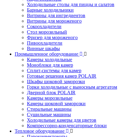
Холодильные столы для пиццы и салатов
Барные холодильники
Витрины для ингредиентов
Витрины для мороженого
Сокоохладители
Стол морозильный
Фризер для мороженого
Пивоохладители
Винные шкафы
Промышленное оборудование
Камеры холодильные
Моноблоки для камер
Сплит-системы для камер
Готовые решения камер POLAIR
Шкафы шоковой заморозки
Горки холодильные с выносным агрегатом
Дверной блок POLAIR
Камеры морозильные
Камеры шоковой заморозки
Стиральные машины
Сушильные машины
Холодильные камеры для цветов
Компрессорно-конденсаторные блоки
Тепловое оборудование
Пароконвектоматы