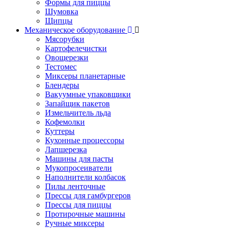
Формы для пиццы
Шумовка
Щипцы
Механическое оборудование
Мясорубки
Картофелечистки
Овощерезки
Тестомес
Миксеры планетарные
Блендеры
Вакуумные упаковщики
Запайщик пакетов
Измельчитель льда
Кофемолки
Куттеры
Кухонные процессоры
Лапшерезка
Машины для пасты
Мукопросеиватели
Наполнители колбасок
Пилы ленточные
Прессы для гамбургеров
Прессы для пиццы
Протирочные машины
Ручные миксеры