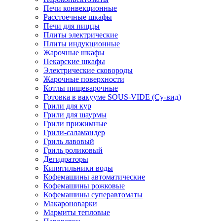
Печи конвекционные
Расстоечные шкафы
Печи для пиццы
Плиты электрические
Плиты индукционные
Жарочные шкафы
Пекарские шкафы
Электрические сковороды
Жарочные поверхности
Котлы пищеварочные
Готовка в вакууме SOUS-VIDE (Су-вид)
Грили для кур
Грили для шаурмы
Грили прижимные
Грили-саламандер
Гриль лавовый
Гриль роликовый
Дегидраторы
Кипятильники воды
Кофемашины автоматические
Кофемашины рожковые
Кофемашины суперавтоматы
Макароноварки
Мармиты тепловые