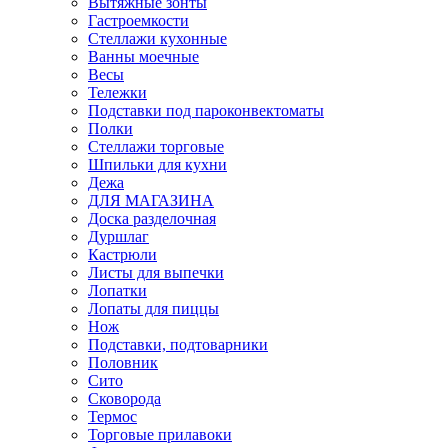
Вытяжные зонты
Гастроемкости
Стеллажи кухонные
Ванны моечные
Весы
Тележки
Подставки под пароконвектоматы
Полки
Стеллажи торговые
Шпильки для кухни
Дежа
ДЛЯ МАГАЗИНА
Доска разделочная
Дуршлаг
Кастрюли
Листы для выпечки
Лопатки
Лопаты для пиццы
Нож
Подставки, подтоварники
Половник
Сито
Сковорода
Термос
Торговые прилавоки