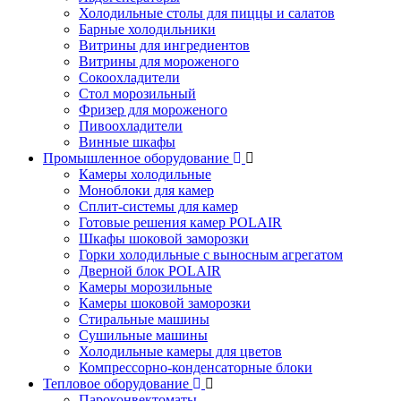
Холодильные столы для пиццы и салатов
Барные холодильники
Витрины для ингредиентов
Витрины для мороженого
Сокоохладители
Стол морозильный
Фризер для мороженого
Пивоохладители
Винные шкафы
Промышленное оборудование
Камеры холодильные
Моноблоки для камер
Сплит-системы для камер
Готовые решения камер POLAIR
Шкафы шоковой заморозки
Горки холодильные с выносным агрегатом
Дверной блок POLAIR
Камеры морозильные
Камеры шоковой заморозки
Стиральные машины
Сушильные машины
Холодильные камеры для цветов
Компрессорно-конденсаторные блоки
Тепловое оборудование
Пароконвектоматы