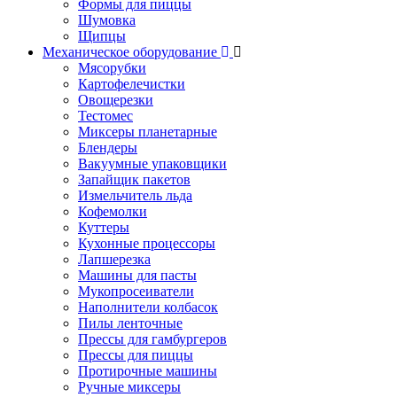
Формы для пиццы
Шумовка
Щипцы
Механическое оборудование
Мясорубки
Картофелечистки
Овощерезки
Тестомес
Миксеры планетарные
Блендеры
Вакуумные упаковщики
Запайщик пакетов
Измельчитель льда
Кофемолки
Куттеры
Кухонные процессоры
Лапшерезка
Машины для пасты
Мукопросеиватели
Наполнители колбасок
Пилы ленточные
Прессы для гамбургеров
Прессы для пиццы
Протирочные машины
Ручные миксеры