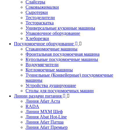
Слайсеры
Соковыжималки
Сыротерки
Тестоделители
Тестораскатка
Универсальные кухонные машины
Упаковочное оборудование
Хлеборезки
Посудомоечное оборудование
Стаканомоечные машины
Фронтальная посудомоечная машина
Купольные посудомоечные машины
Водоумягчители
Котломоечные машины
Туннельные (Конвейерные) посудомоечные
машины
Устройства душирующие
Столы для посудомоечных машин
Линии раздачи питания
Линия Абат Аста
RADA
Линии МХМ Шеф
Линия Abat Hot-Line
Линия Абат Патша
Линия Абат Премьер