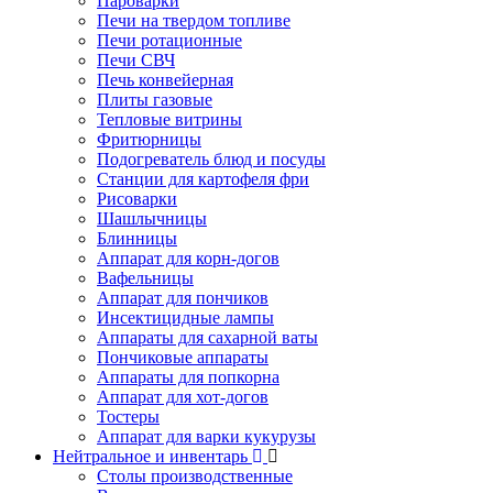
Пароварки
Печи на твердом топливе
Печи ротационные
Печи СВЧ
Печь конвейерная
Плиты газовые
Тепловые витрины
Фритюрницы
Подогреватель блюд и посуды
Станции для картофеля фри
Рисоварки
Шашлычницы
Блинницы
Аппарат для корн-догов
Вафельницы
Аппарат для пончиков
Инсектицидные лампы
Аппараты для сахарной ваты
Пончиковые аппараты
Аппараты для попкорна
Аппарат для хот-догов
Тостеры
Аппарат для варки кукурузы
Нейтральное и инвентарь
Столы производственные