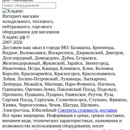
Интернет-магазин
холодильного, теплового,
нейтрального, торгового
оборудования для магазинов
Хладекс.рф ©
2007-2026
Доставим ваш заказ в города МО:
Балашиха, Бронницы,
Видное, Волоколамск, Воскресенск, Дзержинский, Дмитров,
Долгопрудный, Домодедово, Дубна, Егорьевск,
Железнодорожный, Жуковский, Зарайск, Звенигород,
Ивантеевка, Истра, Кашира, Климовск, Клин, Коломна,
Королёв, Красноармейск, Красногорск, Краснознаменск,
Лобня, Лосино-Петровский, Луховицы, Лыткарино,
Люберцы, Можайск, Мытищи, Наро-Фоминск, Ногинск,
Одинцово, Орехово-Зуево, Павловский Посад, Подольск,
Протвино, Пушкино, Пущино, Раменское, Реутов, Руза,
Сергиев Посад, Серпухов, Солнечногорск, Ступино, Фрязино,
Химки, Черноголовка, Чехов, Шатура, Щелково,
Электросталь, Юбилейный
Смотреть стоимость доставки
Все права защищены. Информация о ценах, сроках поставки,
внешнем виде, технических характеристиках, назначении и
возможностях использования оборудования, носит