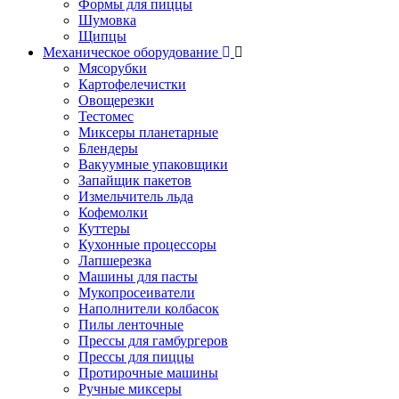
Формы для пиццы
Шумовка
Щипцы
Механическое оборудование
Мясорубки
Картофелечистки
Овощерезки
Тестомес
Миксеры планетарные
Блендеры
Вакуумные упаковщики
Запайщик пакетов
Измельчитель льда
Кофемолки
Куттеры
Кухонные процессоры
Лапшерезка
Машины для пасты
Мукопросеиватели
Наполнители колбасок
Пилы ленточные
Прессы для гамбургеров
Прессы для пиццы
Протирочные машины
Ручные миксеры