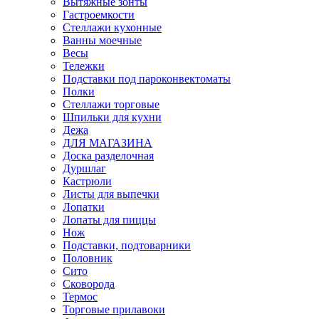
Вытяжные зонты
Гастроемкости
Стеллажи кухонные
Ванны моечные
Весы
Тележки
Подставки под пароконвектоматы
Полки
Стеллажи торговые
Шпильки для кухни
Дежа
ДЛЯ МАГАЗИНА
Доска разделочная
Дуршлаг
Кастрюли
Листы для выпечки
Лопатки
Лопаты для пиццы
Нож
Подставки, подтоварники
Половник
Сито
Сковорода
Термос
Торговые прилавоки