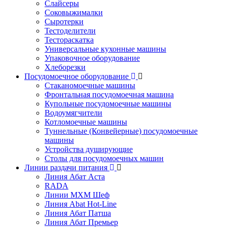
Слайсеры
Соковыжималки
Сыротерки
Тестоделители
Тестораскатка
Универсальные кухонные машины
Упаковочное оборудование
Хлеборезки
Посудомоечное оборудование
Стаканомоечные машины
Фронтальная посудомоечная машина
Купольные посудомоечные машины
Водоумягчители
Котломоечные машины
Туннельные (Конвейерные) посудомоечные
машины
Устройства душирующие
Столы для посудомоечных машин
Линии раздачи питания
Линия Абат Аста
RADA
Линии МХМ Шеф
Линия Abat Hot-Line
Линия Абат Патша
Линия Абат Премьер