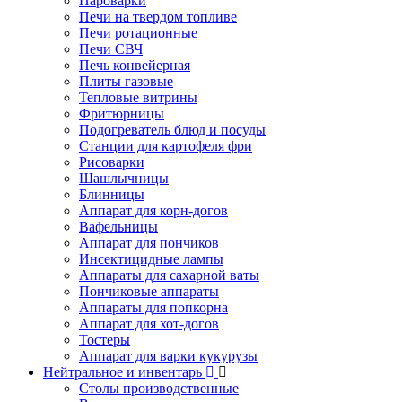
Пароварки
Печи на твердом топливе
Печи ротационные
Печи СВЧ
Печь конвейерная
Плиты газовые
Тепловые витрины
Фритюрницы
Подогреватель блюд и посуды
Станции для картофеля фри
Рисоварки
Шашлычницы
Блинницы
Аппарат для корн-догов
Вафельницы
Аппарат для пончиков
Инсектицидные лампы
Аппараты для сахарной ваты
Пончиковые аппараты
Аппараты для попкорна
Аппарат для хот-догов
Тостеры
Аппарат для варки кукурузы
Нейтральное и инвентарь
Столы производственные