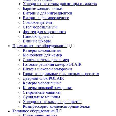
Холодильные столы для пиццы и салатов
Барные холодильники
Витрины для ингредиентов
Витрины для мороженого
Сокоохладители
Стол морозильный
Фризер для мороженого
Пивоохладители
Винные шкафы
Промышленное оборудование
Камеры холодильные
Моноблоки для камер
Сплит-системы для камер
Готовые решения камер POLAIR
Шкафы шоковой заморозки
Горки холодильные с выносным агрегатом
Дверной блок POLAIR
Камеры морозильные
Камеры шоковой заморозки
Стиральные машины
Сушильные машины
Холодильные камеры для цветов
Компрессорно-конденсаторные блоки
Тепловое оборудование
Пароконвектоматы