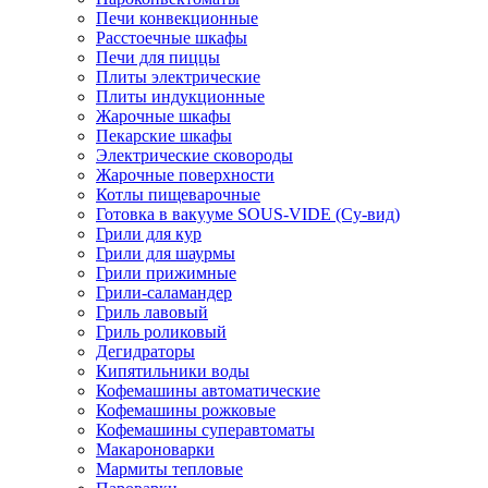
Печи конвекционные
Расстоечные шкафы
Печи для пиццы
Плиты электрические
Плиты индукционные
Жарочные шкафы
Пекарские шкафы
Электрические сковороды
Жарочные поверхности
Котлы пищеварочные
Готовка в вакууме SOUS-VIDE (Су-вид)
Грили для кур
Грили для шаурмы
Грили прижимные
Грили-саламандер
Гриль лавовый
Гриль роликовый
Дегидраторы
Кипятильники воды
Кофемашины автоматические
Кофемашины рожковые
Кофемашины суперавтоматы
Макароноварки
Мармиты тепловые