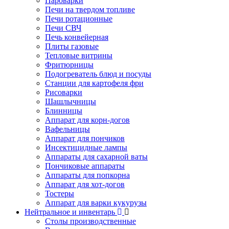
Пароварки
Печи на твердом топливе
Печи ротационные
Печи СВЧ
Печь конвейерная
Плиты газовые
Тепловые витрины
Фритюрницы
Подогреватель блюд и посуды
Станции для картофеля фри
Рисоварки
Шашлычницы
Блинницы
Аппарат для корн-догов
Вафельницы
Аппарат для пончиков
Инсектицидные лампы
Аппараты для сахарной ваты
Пончиковые аппараты
Аппараты для попкорна
Аппарат для хот-догов
Тостеры
Аппарат для варки кукурузы
Нейтральное и инвентарь
Столы производственные