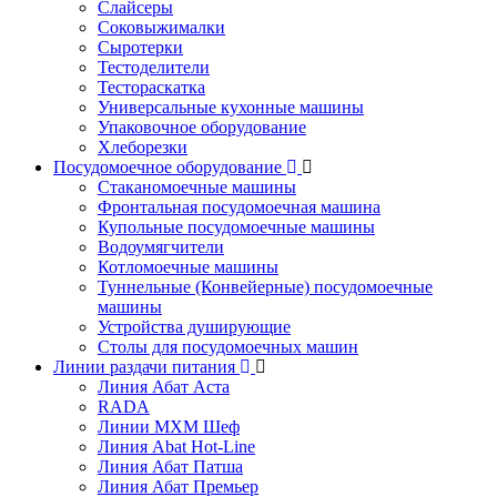
Слайсеры
Соковыжималки
Сыротерки
Тестоделители
Тестораскатка
Универсальные кухонные машины
Упаковочное оборудование
Хлеборезки
Посудомоечное оборудование
Стаканомоечные машины
Фронтальная посудомоечная машина
Купольные посудомоечные машины
Водоумягчители
Котломоечные машины
Туннельные (Конвейерные) посудомоечные
машины
Устройства душирующие
Столы для посудомоечных машин
Линии раздачи питания
Линия Абат Аста
RADA
Линии МХМ Шеф
Линия Abat Hot-Line
Линия Абат Патша
Линия Абат Премьер