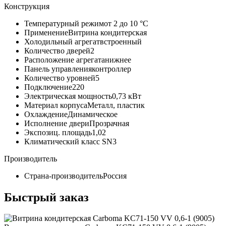
Конструкция
Температурный режим
от 2 до 10 °С
Применение
Витрина кондитерская
Холодильный агрегат
встроенный
Количество дверей
2
Расположение агрегата
нижнее
Панель управления
контроллер
Количество уровней
5
Подключение
220
Электрическая мощность
0,73 кВт
Материал корпуса
Металл, пластик
Охлаждение
Динамическое
Исполнение двери
Прозрачная
Экспозиц. площадь
1,02
Климатический класс SN
3
Производитель
Страна-производитель
Россия
Быстрый заказ