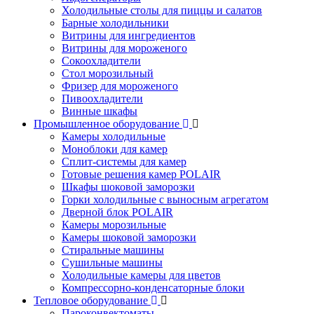
Холодильные столы для пиццы и салатов
Барные холодильники
Витрины для ингредиентов
Витрины для мороженого
Сокоохладители
Стол морозильный
Фризер для мороженого
Пивоохладители
Винные шкафы
Промышленное оборудование
Камеры холодильные
Моноблоки для камер
Сплит-системы для камер
Готовые решения камер POLAIR
Шкафы шоковой заморозки
Горки холодильные с выносным агрегатом
Дверной блок POLAIR
Камеры морозильные
Камеры шоковой заморозки
Стиральные машины
Сушильные машины
Холодильные камеры для цветов
Компрессорно-конденсаторные блоки
Тепловое оборудование
Пароконвектоматы