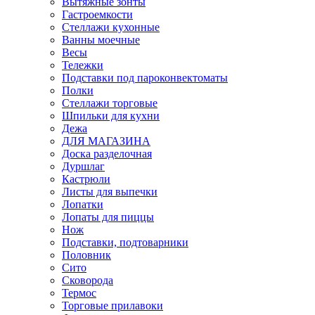
Вытяжные зонты
Гастроемкости
Стеллажи кухонные
Ванны моечные
Весы
Тележки
Подставки под пароконвектоматы
Полки
Стеллажи торговые
Шпильки для кухни
Дежа
ДЛЯ МАГАЗИНА
Доска разделочная
Дуршлаг
Кастрюли
Листы для выпечки
Лопатки
Лопаты для пиццы
Нож
Подставки, подтоварники
Половник
Сито
Сковорода
Термос
Торговые прилавоки