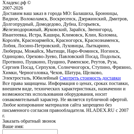
Хладекс.рф ©
2007-2026
Доставим ваш заказ в города МО:
Балашиха, Бронницы,
Видное, Волоколамск, Воскресенск, Дзержинский, Дмитров,
Долгопрудный, Домодедово, Дубна, Егорьевск,
Железнодорожный, Жуковский, Зарайск, Звенигород,
Ивантеевка, Истра, Кашира, Климовск, Клин, Коломна,
Королёв, Красноармейск, Красногорск, Краснознаменск,
Лобня, Лосино-Петровский, Луховицы, Лыткарино,
Люберцы, Можайск, Мытищи, Наро-Фоминск, Ногинск,
Одинцово, Орехово-Зуево, Павловский Посад, Подольск,
Протвино, Пушкино, Пущино, Раменское, Реутов, Руза,
Сергиев Посад, Серпухов, Солнечногорск, Ступино, Фрязино,
Химки, Черноголовка, Чехов, Шатура, Щелково,
Электросталь, Юбилейный
Смотреть стоимость доставки
Все права защищены. Информация о ценах, сроках поставки,
внешнем виде, технических характеристиках, назначении и
возможностях использования оборудования, носит
ознакомительный характер. Не является публичной офертой.
Любое копирование материалов сайта запрещено без
письменного согласия правообладателя. HLADEX.RU c 2007
г.
Заказать обратный звонок
Ваше имя: