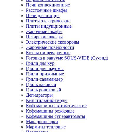
Печи конвекционные
Расстоечные шкафы
Печи для пиццы
Плиты электрические
Плиты индукционные
Жарочные шкафы
Пекарские шкафы
Электрические сковороды
Жарочные поверхности
Котлы пищеварочные
Готовка в вакууме SOUS-VIDE (Су-вид)
Грили для кур
Грили для шаурмы
Грили прижимные
Грили-саламандер
Гриль лавовый
Гриль роликовый
Дегидраторы
Кипятильники воды
Кофемашины автоматические
Кофемашины рожковые
Кофемашины суперавтоматы
Макароноварки
Мармиты тепловые