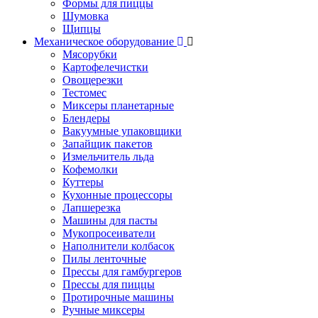
Формы для пиццы
Шумовка
Щипцы
Механическое оборудование
Мясорубки
Картофелечистки
Овощерезки
Тестомес
Миксеры планетарные
Блендеры
Вакуумные упаковщики
Запайщик пакетов
Измельчитель льда
Кофемолки
Куттеры
Кухонные процессоры
Лапшерезка
Машины для пасты
Мукопросеиватели
Наполнители колбасок
Пилы ленточные
Прессы для гамбургеров
Прессы для пиццы
Протирочные машины
Ручные миксеры