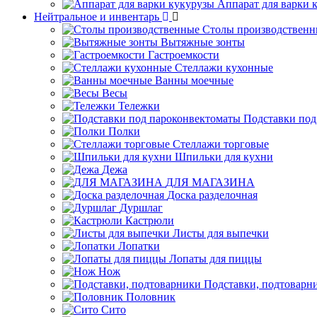
Аппарат для варки 
Нейтральное и инвентарь
Столы производственн
Вытяжные зонты
Гастроемкости
Стеллажи кухонные
Ванны моечные
Весы
Тележки
Подставки под
Полки
Стеллажи торговые
Шпильки для кухни
Дежа
ДЛЯ МАГАЗИНА
Доска разделочная
Дуршлаг
Кастрюли
Листы для выпечки
Лопатки
Лопаты для пиццы
Нож
Подставки, подтоварн
Половник
Сито