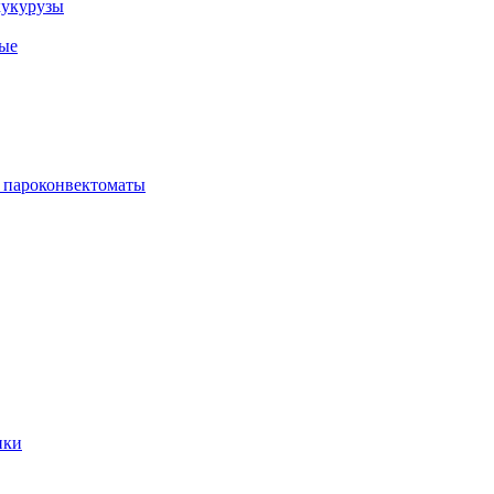
кукурузы
ые
 пароконвектоматы
ики