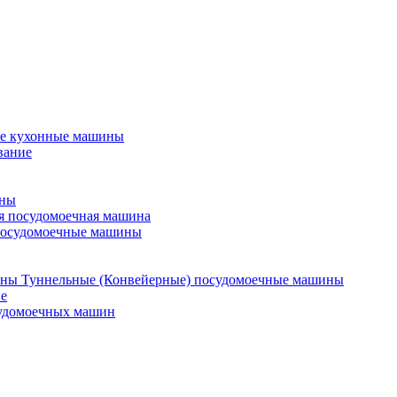
е кухонные машины
вание
ины
я посудомоечная машина
посудомоечные машины
Туннельные (Конвейерные) посудомоечные машины
е
судомоечных машин