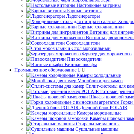
Настольные витрины
Барные витрины
Льдогенераторы
Холоди
Барные холодильники
Витрины для ингред
Витрины для морожен
Сокоохладители
Стол морозильный
Фризер для мороженого
Пивоохладители
Винные шкафы
Промышленное оборудование
Камеры холодильные
Моноблоки для камер
Сплит-системы для ка
Готовые решен
Шкафы шоковой замо
Горки
Дверной блок POLAIR
Камеры морозильные
Камеры шоковой зам
Стиральные машины
Сушильные машины