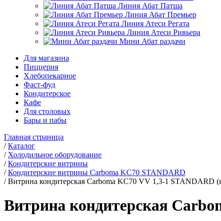
Линия Абат Патша
Линия Абат Премьер
Линия Атеси Регата
Линия Атеси Ривьера
Мини Абат раздачи
Для магазина
Пиццерия
Хлебопекарное
Фаст-фуд
Кондитерское
Кафе
Для столовых
Бары и пабы
Главная страница
/
Каталог
/
Холодильное оборудование
/
Кондитерские витрины
/
Кондитерские витрины Carboma KC70 STANDARD
/
Витрина кондитерская Carboma KC70 VV 1,3-1 STANDARD (вер
Витрина кондитерская Carbom