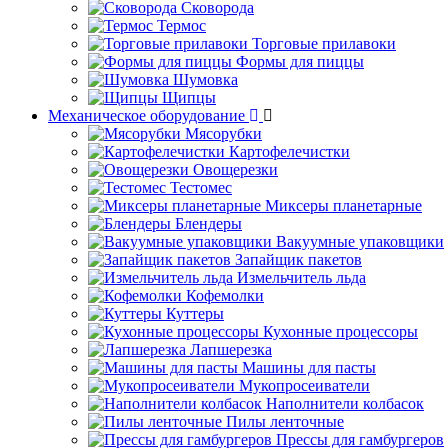
Сковорода
Термос
Торговые прилавоки
Формы для пиццы
Шумовка
Щипцы
Механическое оборудование
Мясорубки
Картофелечистки
Овощерезки
Тестомес
Миксеры планетарные
Блендеры
Вакуумные упаковщики
Запайщик пакетов
Измельчитель льда
Кофемолки
Куттеры
Кухонные процессоры
Лапшерезка
Машины для пасты
Мукопросеиватели
Наполнители колбасок
Пилы ленточные
Прессы для гамбургеров