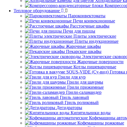
Холодильные ка
Компрессо
Тепловое оборудование
Пароконвектоматы
Печи конвекционные
Расстоечные шкафы
Печи для пиццы
Плиты электрические
Плиты индукционные
Жарочные шкафы
Пекарские шкафы
Электрические сковор
Жарочные поверхности
Котлы пищеварочные
Готовка
Грили для кур
Грили для шаурмы
Грили прижимные
Грили-саламандер
Гриль лавовый
Гриль роликовый
Дегидраторы
Кипятильники воды
Кофемашины автом
Кофемашины рожковые