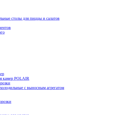
льные столы для пиццы и салатов
иентов
ого
мер
ия камер POLAIR
розки
 холодильные с выносным агрегатом
орозки