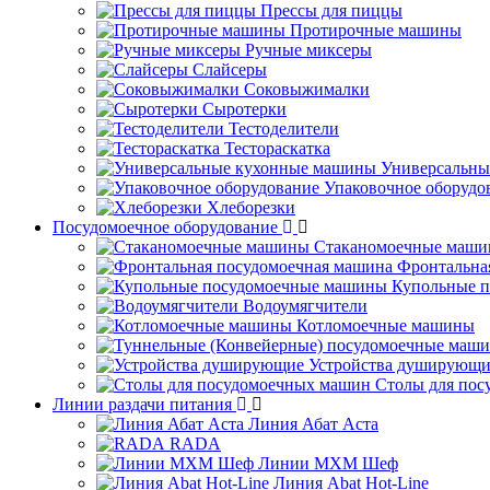
Прессы для пиццы
Протирочные машины
Ручные миксеры
Слайсеры
Соковыжималки
Сыротерки
Тестоделители
Тестораскатка
Универсальны
Упаковочное оборудо
Хлеборезки
Посудомоечное оборудование
Стаканомоечные маш
Фронтальна
Купольные 
Водоумягчители
Котломоечные машины
Устройства душирующи
Столы для по
Линии раздачи питания
Линия Абат Аста
RADA
Линии МХМ Шеф
Линия Abat Hot-Line