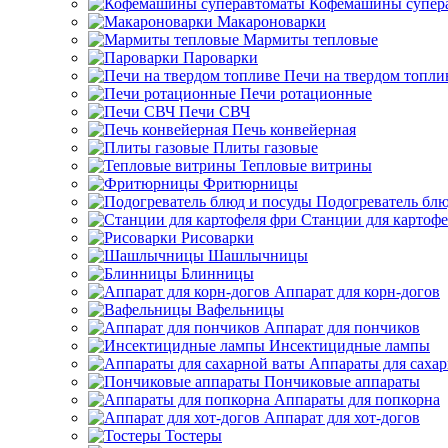
Кофемашины супер
Макароноварки
Мармиты тепловые
Пароварки
Печи на твердом топли
Печи ротационные
Печи СВЧ
Печь конвейерная
Плиты газовые
Тепловые витрины
Фритюрницы
Подогреватель блю
Станции для картофе
Рисоварки
Шашлычницы
Блинницы
Аппарат для корн-догов
Вафельницы
Аппарат для пончиков
Инсектицидные лампы
Аппараты для саха
Пончиковые аппараты
Аппараты для попкорна
Аппарат для хот-догов
Тостеры