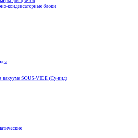
меры для цветов
рно-конденсаторные блоки
оды
 в вакууме SOUS-VIDE (Су-вид)
атические