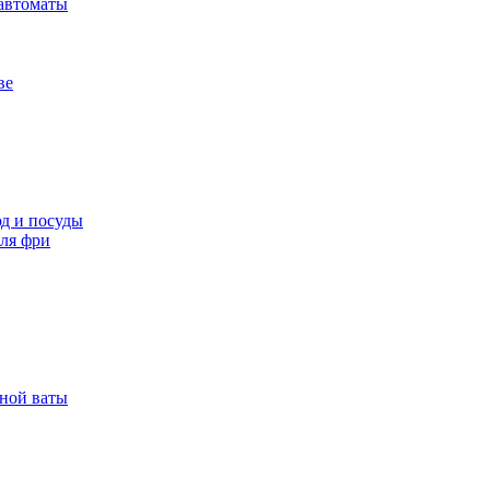
автоматы
ве
д и посуды
ля фри
рной ваты