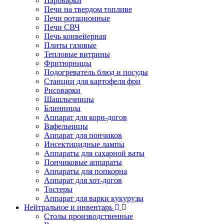
Пароварки
Печи на твердом топливе
Печи ротационные
Печи СВЧ
Печь конвейерная
Плиты газовые
Тепловые витрины
Фритюрницы
Подогреватель блюд и посуды
Станции для картофеля фри
Рисоварки
Шашлычницы
Блинницы
Аппарат для корн-догов
Вафельницы
Аппарат для пончиков
Инсектицидные лампы
Аппараты для сахарной ваты
Пончиковые аппараты
Аппараты для попкорна
Аппарат для хот-догов
Тостеры
Аппарат для варки кукурузы
Нейтральное и инвентарь
Столы производственные