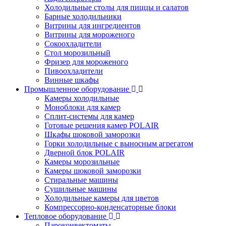
Холодильные столы для пиццы и салатов
Барные холодильники
Витрины для ингредиентов
Витрины для мороженого
Сокоохладители
Стол морозильный
Фризер для мороженого
Пивоохладители
Винные шкафы
Промышленное оборудование
Камеры холодильные
Моноблоки для камер
Сплит-системы для камер
Готовые решения камер POLAIR
Шкафы шоковой заморозки
Горки холодильные с выносным агрегатом
Дверной блок POLAIR
Камеры морозильные
Камеры шоковой заморозки
Стиральные машины
Сушильные машины
Холодильные камеры для цветов
Компрессорно-конденсаторные блоки
Тепловое оборудование
Пароконвектоматы