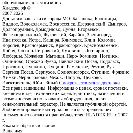
оборудования для магазинов
Хладекс.рф ©
2007-2026
Доставим ваш заказ в города МО:
Балашиха, Бронницы,
Видное, Волоколамск, Воскресенск, Дзержинский, Дмитров,
Долгопрудный, Домодедово, Дубна, Егорьевск,
Железнодорожный, Жуковский, Зарайск, Звенигород,
Ивантеевка, Истра, Кашира, Климовск, Клин, Коломна,
Королёв, Красноармейск, Красногорск, Краснознаменск,
Лобня, Лосино-Петровский, Луховицы, Лыткарино,
Люберцы, Можайск, Мытищи, Наро-Фоминск, Ногинск,
Одинцово, Орехово-Зуево, Павловский Посад, Подольск,
Протвино, Пушкино, Пущино, Раменское, Реутов, Руза,
Сергиев Посад, Серпухов, Солнечногорск, Ступино, Фрязино,
Химки, Черноголовка, Чехов, Шатура, Щелково,
Электросталь, Юбилейный
Смотреть стоимость доставки
Все права защищены. Информация о ценах, сроках поставки,
внешнем виде, технических характеристиках, назначении и
возможностях использования оборудования, носит
ознакомительный характер. Не является публичной офертой.
Любое копирование материалов сайта запрещено без
письменного согласия правообладателя. HLADEX.RU c 2007
г.
Заказать обратный звонок
Ваше имя: