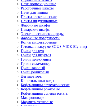
Печи конвекционные
Расстоечные шкафы
Печи для пиццы
Плиты электрические
Плиты индукционные
Жарочные шкафы
Пекарские шкафы
Электрические сковороды
Жарочные поверхности
Котлы пищеварочные
Готовка в вакууме SOUS-VIDE (Су-вид)
Грили для кур
Грили для шаурмы
Грили прижимные
Грили-саламандер
Гриль лавовый
Гриль роликовый
Дегидраторы
Кипятильники воды
Кофемашины автоматические
Кофемашины рожковые
Кофемашины суперавтоматы
Макароноварки
Мармиты тепловые