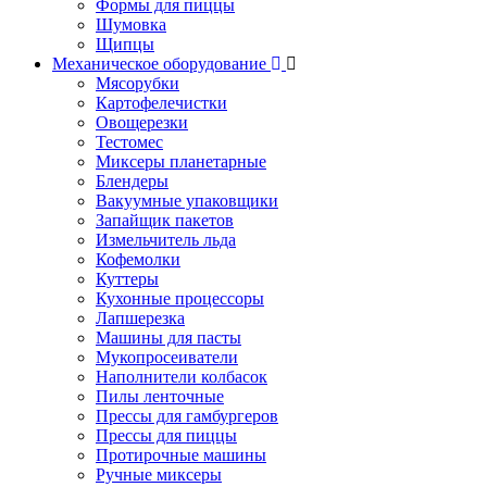
Формы для пиццы
Шумовка
Щипцы
Механическое оборудование
Мясорубки
Картофелечистки
Овощерезки
Тестомес
Миксеры планетарные
Блендеры
Вакуумные упаковщики
Запайщик пакетов
Измельчитель льда
Кофемолки
Куттеры
Кухонные процессоры
Лапшерезка
Машины для пасты
Мукопросеиватели
Наполнители колбасок
Пилы ленточные
Прессы для гамбургеров
Прессы для пиццы
Протирочные машины
Ручные миксеры