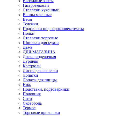
Вытяжные зонты
Гастроемкости
Стеллажи кухонные
Ванны моечные
Весы
Тележки
Подставки под пароконвектоматы
Полки
Стеллажи торговые
Шпильки для кухни
Дежа
ДЛЯ МАГАЗИНА
Доска разделочная
Дуршлаг
Кастрюли
Листы для выпечки
Лопатки
Лопаты для пиццы
Нож
Подставки, подтоварники
Половник
Сито
Сковорода
Термос
Торговые прилавоки