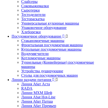
Слайсеры
Соковыжималки
Сыротерки
Тестоделители
Тестораскатка
Универсальные кухонные машины
Упаковочное оборудование
Хлеборезки
Посудомоечное оборудование
Стаканомоечные машины
Фронтальная посудомоечная машина
Купольные посудомоечные машины
Водоумягчители
Котломоечные машины
Туннельные (Конвейерные) посудомоечные
машины
Устройства душирующие
Столы для посудомоечных машин
Линии раздачи питания
Линия Абат Аста
RADA
Линии МХМ Шеф
Линия Abat Hot-Line
Линия Абат Патша
Линия Абат Премьер