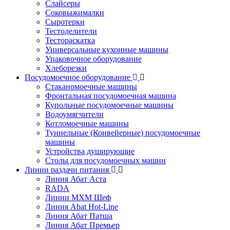
Слайсеры
Соковыжималки
Сыротерки
Тестоделители
Тестораскатка
Универсальные кухонные машины
Упаковочное оборудование
Хлеборезки
Посудомоечное оборудование
Стаканомоечные машины
Фронтальная посудомоечная машина
Купольные посудомоечные машины
Водоумягчители
Котломоечные машины
Туннельные (Конвейерные) посудомоечные
машины
Устройства душирующие
Столы для посудомоечных машин
Линии раздачи питания
Линия Абат Аста
RADA
Линии МХМ Шеф
Линия Abat Hot-Line
Линия Абат Патша
Линия Абат Премьер