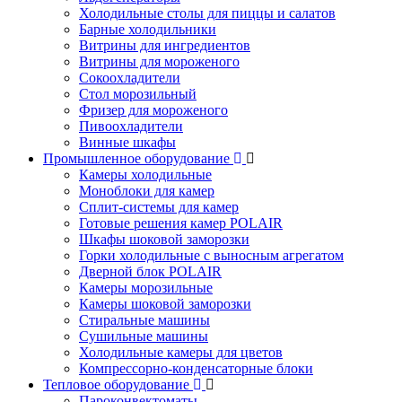
Холодильные столы для пиццы и салатов
Барные холодильники
Витрины для ингредиентов
Витрины для мороженого
Сокоохладители
Стол морозильный
Фризер для мороженого
Пивоохладители
Винные шкафы
Промышленное оборудование
Камеры холодильные
Моноблоки для камер
Сплит-системы для камер
Готовые решения камер POLAIR
Шкафы шоковой заморозки
Горки холодильные с выносным агрегатом
Дверной блок POLAIR
Камеры морозильные
Камеры шоковой заморозки
Стиральные машины
Сушильные машины
Холодильные камеры для цветов
Компрессорно-конденсаторные блоки
Тепловое оборудование
Пароконвектоматы