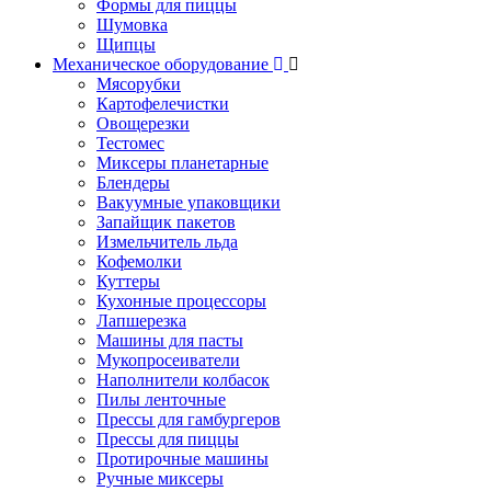
Формы для пиццы
Шумовка
Щипцы
Механическое оборудование
Мясорубки
Картофелечистки
Овощерезки
Тестомес
Миксеры планетарные
Блендеры
Вакуумные упаковщики
Запайщик пакетов
Измельчитель льда
Кофемолки
Куттеры
Кухонные процессоры
Лапшерезка
Машины для пасты
Мукопросеиватели
Наполнители колбасок
Пилы ленточные
Прессы для гамбургеров
Прессы для пиццы
Протирочные машины
Ручные миксеры