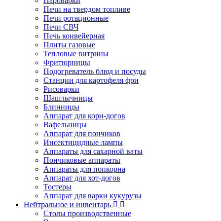
Пароварки
Печи на твердом топливе
Печи ротационные
Печи СВЧ
Печь конвейерная
Плиты газовые
Тепловые витрины
Фритюрницы
Подогреватель блюд и посуды
Станции для картофеля фри
Рисоварки
Шашлычницы
Блинницы
Аппарат для корн-догов
Вафельницы
Аппарат для пончиков
Инсектицидные лампы
Аппараты для сахарной ваты
Пончиковые аппараты
Аппараты для попкорна
Аппарат для хот-догов
Тостеры
Аппарат для варки кукурузы
Нейтральное и инвентарь
Столы производственные