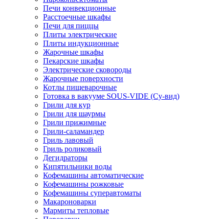
Печи конвекционные
Расстоечные шкафы
Печи для пиццы
Плиты электрические
Плиты индукционные
Жарочные шкафы
Пекарские шкафы
Электрические сковороды
Жарочные поверхности
Котлы пищеварочные
Готовка в вакууме SOUS-VIDE (Су-вид)
Грили для кур
Грили для шаурмы
Грили прижимные
Грили-саламандер
Гриль лавовый
Гриль роликовый
Дегидраторы
Кипятильники воды
Кофемашины автоматические
Кофемашины рожковые
Кофемашины суперавтоматы
Макароноварки
Мармиты тепловые