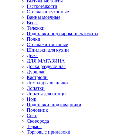
Вытяжные зонты
Гастроемкости
Стеллажи кухонные
Ванны моечные
Весы
Тележки
Подставки под пароконвектоматы
Полки
Стеллажи торговые
Шпильки для кухни
Дежа
ДЛЯ МАГАЗИНА
Доска разделочная
Дуршлаг
Кастрюли
Листы для выпечки
Лопатки
Лопаты для пиццы
Нож
Подставки, подтоварники
Половник
Сито
Сковорода
Термос
Торговые прилавоки