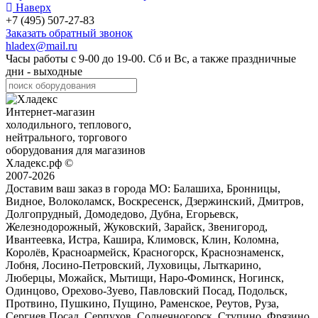
Наверх
+7 (495) 507-27-83
Заказать обратный звонок
hladex@mail.ru
Часы работы с
9-00
до
19-00
. Сб и Вс, а также праздничные
дни - выходные
Интернет-магазин
холодильного, теплового,
нейтрального, торгового
оборудования для магазинов
Хладекс.рф ©
2007-2026
Доставим ваш заказ в города МО:
Балашиха, Бронницы,
Видное, Волоколамск, Воскресенск, Дзержинский, Дмитров,
Долгопрудный, Домодедово, Дубна, Егорьевск,
Железнодорожный, Жуковский, Зарайск, Звенигород,
Ивантеевка, Истра, Кашира, Климовск, Клин, Коломна,
Королёв, Красноармейск, Красногорск, Краснознаменск,
Лобня, Лосино-Петровский, Луховицы, Лыткарино,
Люберцы, Можайск, Мытищи, Наро-Фоминск, Ногинск,
Одинцово, Орехово-Зуево, Павловский Посад, Подольск,
Протвино, Пушкино, Пущино, Раменское, Реутов, Руза,
Сергиев Посад, Серпухов, Солнечногорск, Ступино, Фрязино,