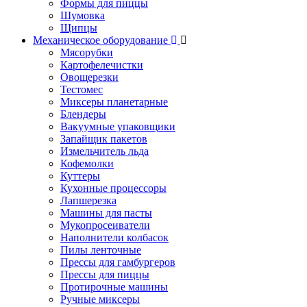
Формы для пиццы
Шумовка
Щипцы
Механическое оборудование
Мясорубки
Картофелечистки
Овощерезки
Тестомес
Миксеры планетарные
Блендеры
Вакуумные упаковщики
Запайщик пакетов
Измельчитель льда
Кофемолки
Куттеры
Кухонные процессоры
Лапшерезка
Машины для пасты
Мукопросеиватели
Наполнители колбасок
Пилы ленточные
Прессы для гамбургеров
Прессы для пиццы
Протирочные машины
Ручные миксеры