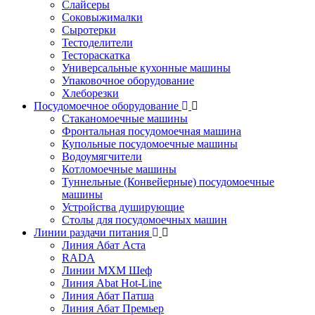
Слайсеры
Соковыжималки
Сыротерки
Тестоделители
Тестораскатка
Универсальные кухонные машины
Упаковочное оборудование
Хлеборезки
Посудомоечное оборудование
Стаканомоечные машины
Фронтальная посудомоечная машина
Купольные посудомоечные машины
Водоумягчители
Котломоечные машины
Туннельные (Конвейерные) посудомоечные
машины
Устройства душирующие
Столы для посудомоечных машин
Линии раздачи питания
Линия Абат Аста
RADA
Линии МХМ Шеф
Линия Abat Hot-Line
Линия Абат Патша
Линия Абат Премьер