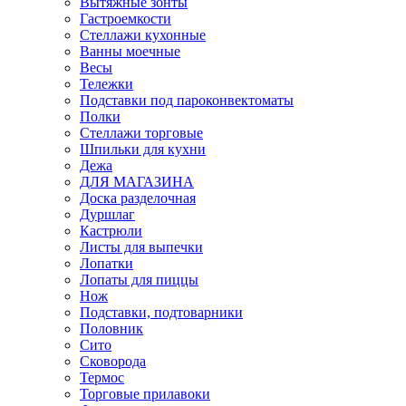
Вытяжные зонты
Гастроемкости
Стеллажи кухонные
Ванны моечные
Весы
Тележки
Подставки под пароконвектоматы
Полки
Стеллажи торговые
Шпильки для кухни
Дежа
ДЛЯ МАГАЗИНА
Доска разделочная
Дуршлаг
Кастрюли
Листы для выпечки
Лопатки
Лопаты для пиццы
Нож
Подставки, подтоварники
Половник
Сито
Сковорода
Термос
Торговые прилавоки