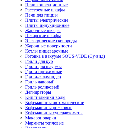
Печи конвекционные
Расстоечные шкафы
Печи для пиццы
Плиты электрические
Плиты индукционные
Жарочные шкафы
Пекарские шкафы
Электрические сковороды
Жарочные поверхности
Котлы пищеварочные
Готовка в вакууме SOUS-VIDE (Су-вид)
Грили для кур
Грили для шаурмы
Грили прижимные
Грили-саламандер
Гриль лавовый
Гриль роликовый
Дегидраторы
Кипятильники воды
Кофемашины автоматические
Кофемашины рожковые
Кофемашины суперавтоматы
Макароноварки
Мармиты тепловые