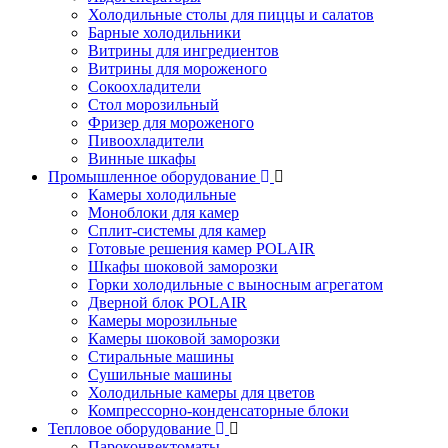
Холодильные столы для пиццы и салатов
Барные холодильники
Витрины для ингредиентов
Витрины для мороженого
Сокоохладители
Стол морозильный
Фризер для мороженого
Пивоохладители
Винные шкафы
Промышленное оборудование
Камеры холодильные
Моноблоки для камер
Сплит-системы для камер
Готовые решения камер POLAIR
Шкафы шоковой заморозки
Горки холодильные с выносным агрегатом
Дверной блок POLAIR
Камеры морозильные
Камеры шоковой заморозки
Стиральные машины
Сушильные машины
Холодильные камеры для цветов
Компрессорно-конденсаторные блоки
Тепловое оборудование
Пароконвектоматы