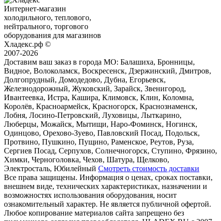
Интернет-магазин
холодильного, теплового,
нейтрального, торгового
оборудования для магазинов
Хладекс.рф ©
2007-2026
Доставим ваш заказ в города МО:
Балашиха, Бронницы,
Видное, Волоколамск, Воскресенск, Дзержинский, Дмитров,
Долгопрудный, Домодедово, Дубна, Егорьевск,
Железнодорожный, Жуковский, Зарайск, Звенигород,
Ивантеевка, Истра, Кашира, Климовск, Клин, Коломна,
Королёв, Красноармейск, Красногорск, Краснознаменск,
Лобня, Лосино-Петровский, Луховицы, Лыткарино,
Люберцы, Можайск, Мытищи, Наро-Фоминск, Ногинск,
Одинцово, Орехово-Зуево, Павловский Посад, Подольск,
Протвино, Пушкино, Пущино, Раменское, Реутов, Руза,
Сергиев Посад, Серпухов, Солнечногорск, Ступино, Фрязино,
Химки, Черноголовка, Чехов, Шатура, Щелково,
Электросталь, Юбилейный
Смотреть стоимость доставки
Все права защищены. Информация о ценах, сроках поставки,
внешнем виде, технических характеристиках, назначении и
возможностях использования оборудования, носит
ознакомительный характер. Не является публичной офертой.
Любое копирование материалов сайта запрещено без