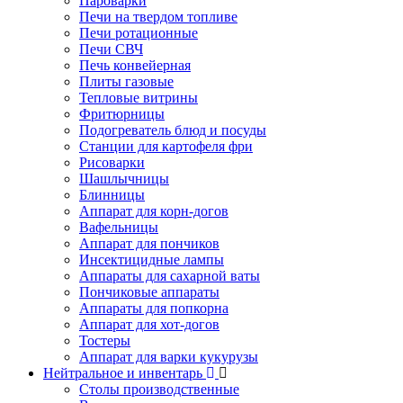
Пароварки
Печи на твердом топливе
Печи ротационные
Печи СВЧ
Печь конвейерная
Плиты газовые
Тепловые витрины
Фритюрницы
Подогреватель блюд и посуды
Станции для картофеля фри
Рисоварки
Шашлычницы
Блинницы
Аппарат для корн-догов
Вафельницы
Аппарат для пончиков
Инсектицидные лампы
Аппараты для сахарной ваты
Пончиковые аппараты
Аппараты для попкорна
Аппарат для хот-догов
Тостеры
Аппарат для варки кукурузы
Нейтральное и инвентарь
Столы производственные