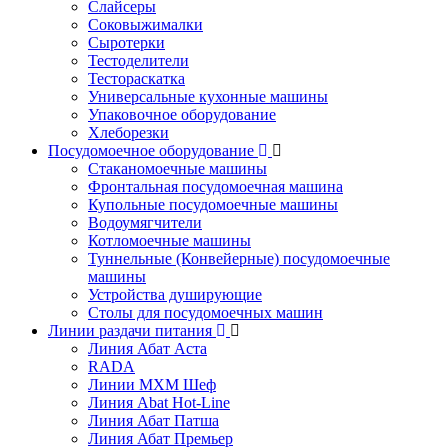
Слайсеры
Соковыжималки
Сыротерки
Тестоделители
Тестораскатка
Универсальные кухонные машины
Упаковочное оборудование
Хлеборезки
Посудомоечное оборудование
Стаканомоечные машины
Фронтальная посудомоечная машина
Купольные посудомоечные машины
Водоумягчители
Котломоечные машины
Туннельные (Конвейерные) посудомоечные
машины
Устройства душирующие
Столы для посудомоечных машин
Линии раздачи питания
Линия Абат Аста
RADA
Линии МХМ Шеф
Линия Abat Hot-Line
Линия Абат Патша
Линия Абат Премьер