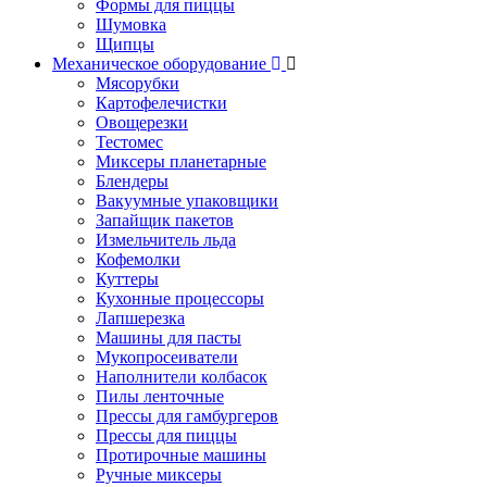
Формы для пиццы
Шумовка
Щипцы
Механическое оборудование
Мясорубки
Картофелечистки
Овощерезки
Тестомес
Миксеры планетарные
Блендеры
Вакуумные упаковщики
Запайщик пакетов
Измельчитель льда
Кофемолки
Куттеры
Кухонные процессоры
Лапшерезка
Машины для пасты
Мукопросеиватели
Наполнители колбасок
Пилы ленточные
Прессы для гамбургеров
Прессы для пиццы
Протирочные машины
Ручные миксеры