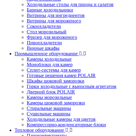
Холодильные столы для пиццы и салатов
Барные холодильники
Витрины для ингредиентов
Витрины для мороженого
Сокоохладители
Стол морозильный
Фризер для мороженого
Пивоохладители
Винные шкафы
Промышленное оборудование
Камеры холодильные
Моноблоки для камер
Сплит-системы для камер
Готовые решения камер POLAIR
Шкафы шоковой заморозки
Горки холодильные с выносным агрегатом
Дверной блок POLAIR
Камеры морозильные
Камеры шоковой заморозки
Стиральные машины
Сушильные машины
Холодильные камеры для цветов
Компрессорно-конденсаторные блоки
Тепловое оборудование
Пароконвектоматы