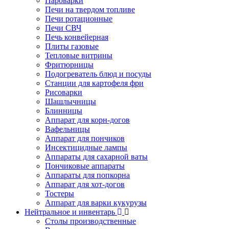
Пароварки
Печи на твердом топливе
Печи ротационные
Печи СВЧ
Печь конвейерная
Плиты газовые
Тепловые витрины
Фритюрницы
Подогреватель блюд и посуды
Станции для картофеля фри
Рисоварки
Шашлычницы
Блинницы
Аппарат для корн-догов
Вафельницы
Аппарат для пончиков
Инсектицидные лампы
Аппараты для сахарной ваты
Пончиковые аппараты
Аппараты для попкорна
Аппарат для хот-догов
Тостеры
Аппарат для варки кукурузы
Нейтральное и инвентарь
Столы производственные