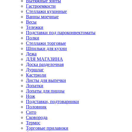
Вытяжные зонты
Гастроемкости
Стеллажи кухонные
Ванны моечные
Весы
Тележки
Подставки под пароконвектоматы
Полки
Стеллажи торговые
Шпильки для кухни
Дежа
ДЛЯ МАГАЗИНА
Доска разделочная
Дуршлаг
Кастрюли
Листы для выпечки
Лопатки
Лопаты для пиццы
Нож
Подставки, подтоварники
Половник
Сито
Сковорода
Термос
Торговые прилавоки