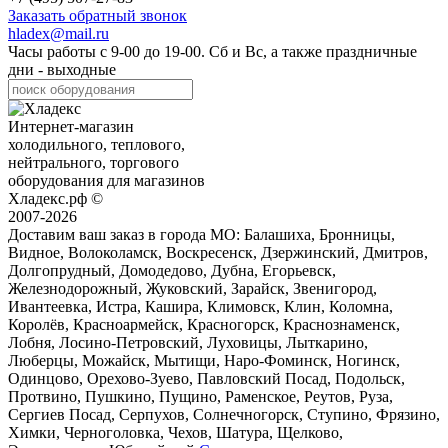
Заказать обратный звонок
hladex@mail.ru
Часы работы с
9-00
до
19-00
. Сб и Вс, а также праздничные
дни - выходные
Интернет-магазин
холодильного, теплового,
нейтрального, торгового
оборудования для магазинов
Хладекс.рф ©
2007-2026
Доставим ваш заказ в города МО:
Балашиха, Бронницы,
Видное, Волоколамск, Воскресенск, Дзержинский, Дмитров,
Долгопрудный, Домодедово, Дубна, Егорьевск,
Железнодорожный, Жуковский, Зарайск, Звенигород,
Ивантеевка, Истра, Кашира, Климовск, Клин, Коломна,
Королёв, Красноармейск, Красногорск, Краснознаменск,
Лобня, Лосино-Петровский, Луховицы, Лыткарино,
Люберцы, Можайск, Мытищи, Наро-Фоминск, Ногинск,
Одинцово, Орехово-Зуево, Павловский Посад, Подольск,
Протвино, Пушкино, Пущино, Раменское, Реутов, Руза,
Сергиев Посад, Серпухов, Солнечногорск, Ступино, Фрязино,
Химки, Черноголовка, Чехов, Шатура, Щелково,