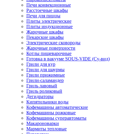
Печи конвекционные
Расстоечные шкафы
Печи для пиццы
Плиты электрические
Плиты индукционные
Жарочные шкафы
Пекарские шкафы
Электрические сковороды
Жарочные поверхности
Котлы пищеварочные
Готовка в вакууме SOUS-VIDE (Су-вид)
Грили для кур
Грили для шаурмы
Грили прижимные
Грили-саламандер
Гриль лавовый
Гриль роликовый
Дегидраторы
Кипятильники воды
Кофемашины автоматические
Кофемашины рожковые
Кофемашины суперавтоматы
Макароноварки
Мармиты тепловые