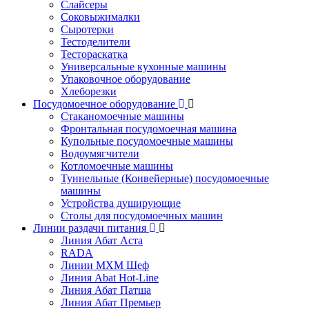
Слайсеры
Соковыжималки
Сыротерки
Тестоделители
Тестораскатка
Универсальные кухонные машины
Упаковочное оборудование
Хлеборезки
Посудомоечное оборудование
Стаканомоечные машины
Фронтальная посудомоечная машина
Купольные посудомоечные машины
Водоумягчители
Котломоечные машины
Туннельные (Конвейерные) посудомоечные
машины
Устройства душирующие
Столы для посудомоечных машин
Линии раздачи питания
Линия Абат Аста
RADA
Линии МХМ Шеф
Линия Abat Hot-Line
Линия Абат Патша
Линия Абат Премьер