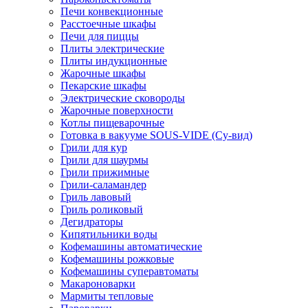
Печи конвекционные
Расстоечные шкафы
Печи для пиццы
Плиты электрические
Плиты индукционные
Жарочные шкафы
Пекарские шкафы
Электрические сковороды
Жарочные поверхности
Котлы пищеварочные
Готовка в вакууме SOUS-VIDE (Су-вид)
Грили для кур
Грили для шаурмы
Грили прижимные
Грили-саламандер
Гриль лавовый
Гриль роликовый
Дегидраторы
Кипятильники воды
Кофемашины автоматические
Кофемашины рожковые
Кофемашины суперавтоматы
Макароноварки
Мармиты тепловые