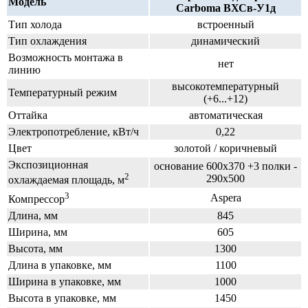
Модель
Carboma ВХСв-У1д
Тип холода
встроенный
Тип охлаждения
динамический
Возможность монтажа в
нет
линию
высокотемпературный
Температурный режим
(+6...+12)
Оттайка
автоматическая
Электропотребление, кВт/ч
0,22
Цвет
золотой / коричневый
Экспозиционная
основание 600х370 +3 полки -
2
290х500
охлаждаемая площадь, м
3
Aspera
Компрессор
Длина, мм
845
Ширина, мм
605
Высота, мм
1300
Длина в упаковке, мм
1100
Ширина в упаковке, мм
1000
Высота в упаковке, мм
1450