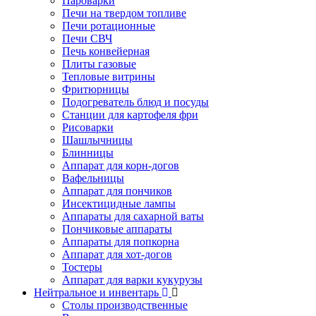
Пароварки
Печи на твердом топливе
Печи ротационные
Печи СВЧ
Печь конвейерная
Плиты газовые
Тепловые витрины
Фритюрницы
Подогреватель блюд и посуды
Станции для картофеля фри
Рисоварки
Шашлычницы
Блинницы
Аппарат для корн-догов
Вафельницы
Аппарат для пончиков
Инсектицидные лампы
Аппараты для сахарной ваты
Пончиковые аппараты
Аппараты для попкорна
Аппарат для хот-догов
Тостеры
Аппарат для варки кукурузы
Нейтральное и инвентарь
Столы производственные