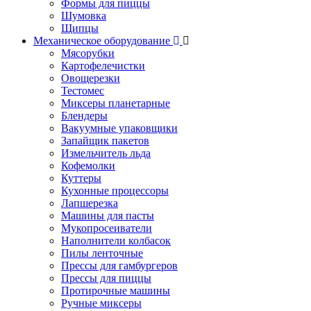
Формы для пиццы
Шумовка
Щипцы
Механическое оборудование
Мясорубки
Картофелечистки
Овощерезки
Тестомес
Миксеры планетарные
Блендеры
Вакуумные упаковщики
Запайщик пакетов
Измельчитель льда
Кофемолки
Куттеры
Кухонные процессоры
Лапшерезка
Машины для пасты
Мукопросеиватели
Наполнители колбасок
Пилы ленточные
Прессы для гамбургеров
Прессы для пиццы
Протирочные машины
Ручные миксеры