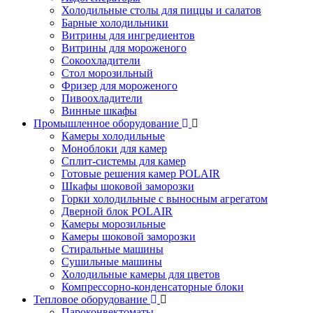
Холодильные столы для пиццы и салатов
Барные холодильники
Витрины для ингредиентов
Витрины для мороженого
Сокоохладители
Стол морозильный
Фризер для мороженого
Пивоохладители
Винные шкафы
Промышленное оборудование
Камеры холодильные
Моноблоки для камер
Сплит-системы для камер
Готовые решения камер POLAIR
Шкафы шоковой заморозки
Горки холодильные с выносным агрегатом
Дверной блок POLAIR
Камеры морозильные
Камеры шоковой заморозки
Стиральные машины
Сушильные машины
Холодильные камеры для цветов
Компрессорно-конденсаторные блоки
Тепловое оборудование
Пароконвектоматы