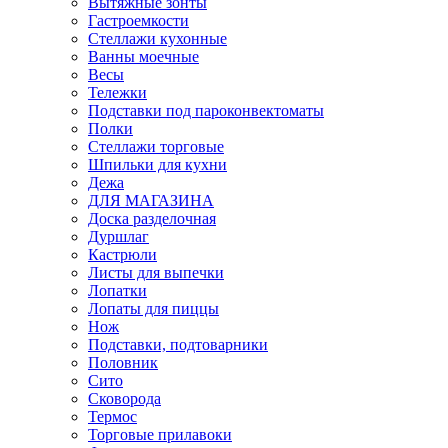
Вытяжные зонты
Гастроемкости
Стеллажи кухонные
Ванны моечные
Весы
Тележки
Подставки под пароконвектоматы
Полки
Стеллажи торговые
Шпильки для кухни
Дежа
ДЛЯ МАГАЗИНА
Доска разделочная
Дуршлаг
Кастрюли
Листы для выпечки
Лопатки
Лопаты для пиццы
Нож
Подставки, подтоварники
Половник
Сито
Сковорода
Термос
Торговые прилавоки