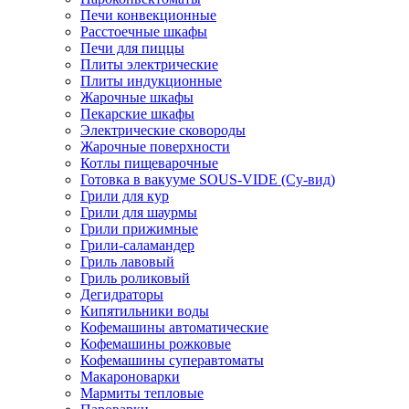
Печи конвекционные
Расстоечные шкафы
Печи для пиццы
Плиты электрические
Плиты индукционные
Жарочные шкафы
Пекарские шкафы
Электрические сковороды
Жарочные поверхности
Котлы пищеварочные
Готовка в вакууме SOUS-VIDE (Су-вид)
Грили для кур
Грили для шаурмы
Грили прижимные
Грили-саламандер
Гриль лавовый
Гриль роликовый
Дегидраторы
Кипятильники воды
Кофемашины автоматические
Кофемашины рожковые
Кофемашины суперавтоматы
Макароноварки
Мармиты тепловые