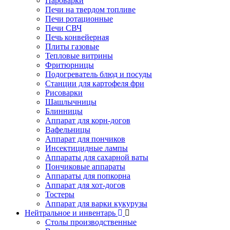
Пароварки
Печи на твердом топливе
Печи ротационные
Печи СВЧ
Печь конвейерная
Плиты газовые
Тепловые витрины
Фритюрницы
Подогреватель блюд и посуды
Станции для картофеля фри
Рисоварки
Шашлычницы
Блинницы
Аппарат для корн-догов
Вафельницы
Аппарат для пончиков
Инсектицидные лампы
Аппараты для сахарной ваты
Пончиковые аппараты
Аппараты для попкорна
Аппарат для хот-догов
Тостеры
Аппарат для варки кукурузы
Нейтральное и инвентарь
Столы производственные