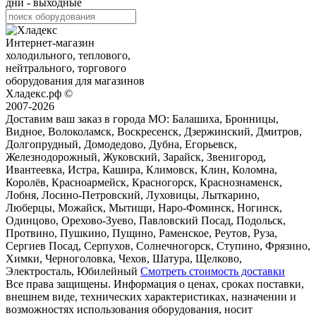
дни - выходные
Интернет-магазин
холодильного, теплового,
нейтрального, торгового
оборудования для магазинов
Хладекс.рф ©
2007-2026
Доставим ваш заказ в города МО:
Балашиха, Бронницы,
Видное, Волоколамск, Воскресенск, Дзержинский, Дмитров,
Долгопрудный, Домодедово, Дубна, Егорьевск,
Железнодорожный, Жуковский, Зарайск, Звенигород,
Ивантеевка, Истра, Кашира, Климовск, Клин, Коломна,
Королёв, Красноармейск, Красногорск, Краснознаменск,
Лобня, Лосино-Петровский, Луховицы, Лыткарино,
Люберцы, Можайск, Мытищи, Наро-Фоминск, Ногинск,
Одинцово, Орехово-Зуево, Павловский Посад, Подольск,
Протвино, Пушкино, Пущино, Раменское, Реутов, Руза,
Сергиев Посад, Серпухов, Солнечногорск, Ступино, Фрязино,
Химки, Черноголовка, Чехов, Шатура, Щелково,
Электросталь, Юбилейный
Смотреть стоимость доставки
Все права защищены. Информация о ценах, сроках поставки,
внешнем виде, технических характеристиках, назначении и
возможностях использования оборудования, носит