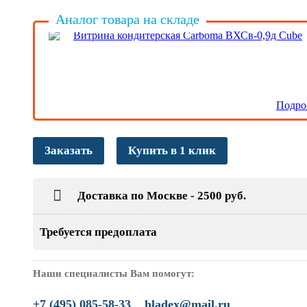
Аналог товара на складе
Витрина кондитерская Carboma ВХСв-0,9д Cube
Подро
Заказать
Купить в 1 клик
Доставка по Москве - 2500 руб.
Требуется предоплата
Наши специалисты Вам помогут:
+7 (495) 085-58-33
hladex@mail.ru