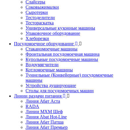
Слайсеры
Соковыжималки
Сыротерки
Тестоделители
Тестораскатка
Универсальные кухонные машины
Упаковочное оборудование
Хлеборезки
Посудомоечное оборудование
Стаканомоечные машины
Фронтальная посудомоечная машина
Купольные посудомоечные машины
Водоумягчители
Котломоечные машины
Туннельные (Конвейерные) посудомоечные
машины
Устройства душирующие
Столы для посудомоечных машин
Линии раздачи питания
Линия Абат Аста
RADA
Линии МХМ Шеф
Линия Abat Hot-Line
Линия Абат Патша
Линия Абат Премьер