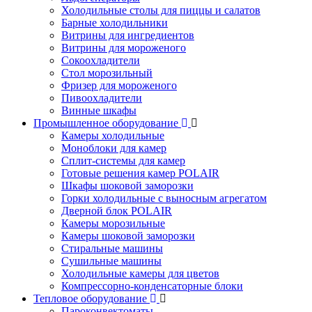
Холодильные столы для пиццы и салатов
Барные холодильники
Витрины для ингредиентов
Витрины для мороженого
Сокоохладители
Стол морозильный
Фризер для мороженого
Пивоохладители
Винные шкафы
Промышленное оборудование
Камеры холодильные
Моноблоки для камер
Сплит-системы для камер
Готовые решения камер POLAIR
Шкафы шоковой заморозки
Горки холодильные с выносным агрегатом
Дверной блок POLAIR
Камеры морозильные
Камеры шоковой заморозки
Стиральные машины
Сушильные машины
Холодильные камеры для цветов
Компрессорно-конденсаторные блоки
Тепловое оборудование
Пароконвектоматы