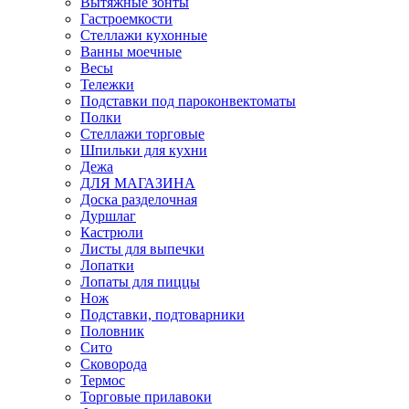
Вытяжные зонты
Гастроемкости
Стеллажи кухонные
Ванны моечные
Весы
Тележки
Подставки под пароконвектоматы
Полки
Стеллажи торговые
Шпильки для кухни
Дежа
ДЛЯ МАГАЗИНА
Доска разделочная
Дуршлаг
Кастрюли
Листы для выпечки
Лопатки
Лопаты для пиццы
Нож
Подставки, подтоварники
Половник
Сито
Сковорода
Термос
Торговые прилавоки