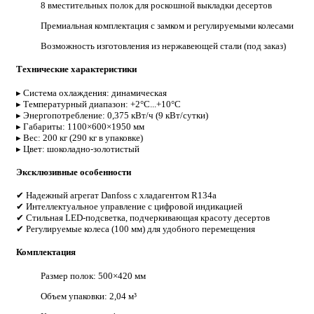
8 вместительных полок для роскошной выкладки десертов
Премиальная комплектация с замком и регулируемыми колесами
Возможность изготовления из нержавеющей стали (под заказ)
Технические характеристики
▸ Система охлаждения: динамическая
▸ Температурный диапазон: +2°C...+10°C
▸ Энергопотребление: 0,375 кВт/ч (9 кВт/сутки)
▸ Габариты: 1100×600×1950 мм
▸ Вес: 200 кг (290 кг в упаковке)
▸ Цвет: шоколадно-золотистый
Эксклюзивные особенности
✔ Надежный агрегат Danfoss с хладагентом R134a
✔ Интеллектуальное управление с цифровой индикацией
✔ Стильная LED-подсветка, подчеркивающая красоту десертов
✔ Регулируемые колеса (100 мм) для удобного перемещения
Комплектация
Размер полок: 500×420 мм
Объем упаковки: 2,04 м³