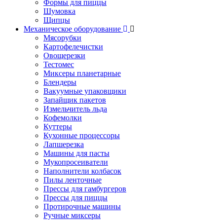
Формы для пиццы
Шумовка
Щипцы
Механическое оборудование
Мясорубки
Картофелечистки
Овощерезки
Тестомес
Миксеры планетарные
Блендеры
Вакуумные упаковщики
Запайщик пакетов
Измельчитель льда
Кофемолки
Куттеры
Кухонные процессоры
Лапшерезка
Машины для пасты
Мукопросеиватели
Наполнители колбасок
Пилы ленточные
Прессы для гамбургеров
Прессы для пиццы
Протирочные машины
Ручные миксеры