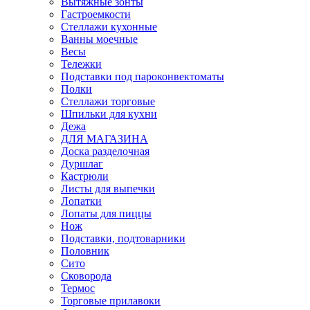
Вытяжные зонты
Гастроемкости
Стеллажи кухонные
Ванны моечные
Весы
Тележки
Подставки под пароконвектоматы
Полки
Стеллажи торговые
Шпильки для кухни
Дежа
ДЛЯ МАГАЗИНА
Доска разделочная
Дуршлаг
Кастрюли
Листы для выпечки
Лопатки
Лопаты для пиццы
Нож
Подставки, подтоварники
Половник
Сито
Сковорода
Термос
Торговые прилавоки