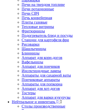
Пароварки
Печи на твердом топливе
Печи ротационные
Печи СВЧ
Печь конвейерная
Плиты газовые
Тепловые витрины
Фритюрницы
Подогреватель блюд и посуды
Станции для картофеля фри
Рисоварки
Шашлычницы
Блинницы
Аппарат для корн-догов
Вафельницы
Аппарат для пончиков
Инсектицидные лампы
Аппараты для сахарной ваты
Пончиковые аппараты
Аппараты для попкорна
Аппарат для хот-догов
Тостеры
Аппарат для варки кукурузы
Нейтральное и инвентарь
Столы производственные