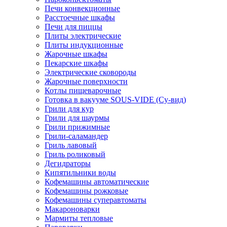
Печи конвекционные
Расстоечные шкафы
Печи для пиццы
Плиты электрические
Плиты индукционные
Жарочные шкафы
Пекарские шкафы
Электрические сковороды
Жарочные поверхности
Котлы пищеварочные
Готовка в вакууме SOUS-VIDE (Су-вид)
Грили для кур
Грили для шаурмы
Грили прижимные
Грили-саламандер
Гриль лавовый
Гриль роликовый
Дегидраторы
Кипятильники воды
Кофемашины автоматические
Кофемашины рожковые
Кофемашины суперавтоматы
Макароноварки
Мармиты тепловые