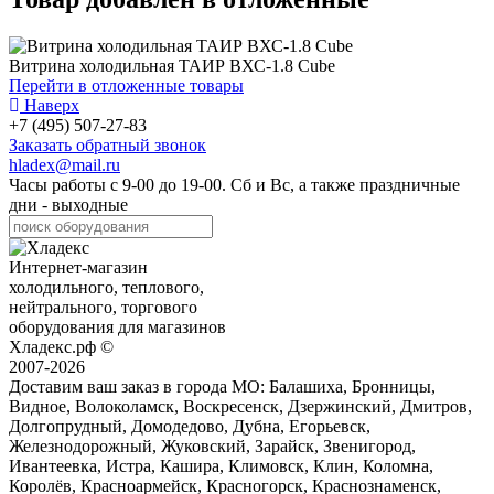
Витрина холодильная ТАИР ВХС-1.8 Cube
Перейти в отложенные товары
Наверх
+7 (495) 507-27-83
Заказать обратный звонок
hladex@mail.ru
Часы работы с
9-00
до
19-00
. Сб и Вс, а также праздничные
дни - выходные
Интернет-магазин
холодильного, теплового,
нейтрального, торгового
оборудования для магазинов
Хладекс.рф ©
2007-2026
Доставим ваш заказ в города МО:
Балашиха, Бронницы,
Видное, Волоколамск, Воскресенск, Дзержинский, Дмитров,
Долгопрудный, Домодедово, Дубна, Егорьевск,
Железнодорожный, Жуковский, Зарайск, Звенигород,
Ивантеевка, Истра, Кашира, Климовск, Клин, Коломна,
Королёв, Красноармейск, Красногорск, Краснознаменск,