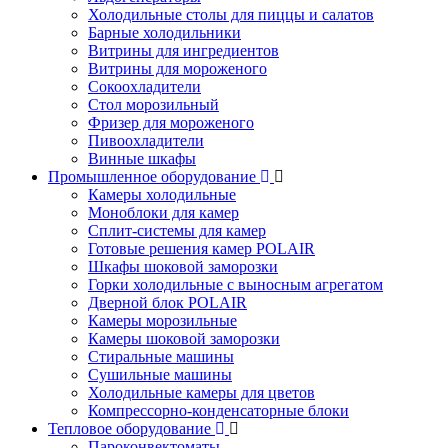
Холодильные столы для пиццы и салатов
Барные холодильники
Витрины для ингредиентов
Витрины для мороженого
Сокоохладители
Стол морозильный
Фризер для мороженого
Пивоохладители
Винные шкафы
Промышленное оборудование
Камеры холодильные
Моноблоки для камер
Сплит-системы для камер
Готовые решения камер POLAIR
Шкафы шоковой заморозки
Горки холодильные с выносным агрегатом
Дверной блок POLAIR
Камеры морозильные
Камеры шоковой заморозки
Стиральные машины
Сушильные машины
Холодильные камеры для цветов
Компрессорно-конденсаторные блоки
Тепловое оборудование
Пароконвектоматы