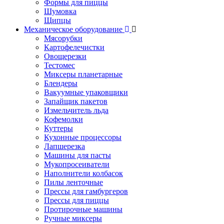
Формы для пиццы
Шумовка
Щипцы
Механическое оборудование
Мясорубки
Картофелечистки
Овощерезки
Тестомес
Миксеры планетарные
Блендеры
Вакуумные упаковщики
Запайщик пакетов
Измельчитель льда
Кофемолки
Куттеры
Кухонные процессоры
Лапшерезка
Машины для пасты
Мукопросеиватели
Наполнители колбасок
Пилы ленточные
Прессы для гамбургеров
Прессы для пиццы
Протирочные машины
Ручные миксеры