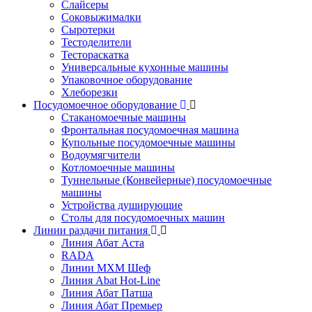
Слайсеры
Соковыжималки
Сыротерки
Тестоделители
Тестораскатка
Универсальные кухонные машины
Упаковочное оборудование
Хлеборезки
Посудомоечное оборудование
Стаканомоечные машины
Фронтальная посудомоечная машина
Купольные посудомоечные машины
Водоумягчители
Котломоечные машины
Туннельные (Конвейерные) посудомоечные
машины
Устройства душирующие
Столы для посудомоечных машин
Линии раздачи питания
Линия Абат Аста
RADA
Линии МХМ Шеф
Линия Abat Hot-Line
Линия Абат Патша
Линия Абат Премьер