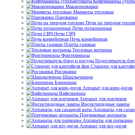
Кофемашины супер
Макароноварки
Мармиты тепловые
Пароварки
Печи на твердом топли
Печи ротационные
Печи СВЧ
Печь конвейерная
Плиты газовые
Тепловые витрины
Фритюрницы
Подогреватель блю
Станции для картофе
Рисоварки
Шашлычницы
Блинницы
Аппарат для корн-догов
Вафельницы
Аппарат для пончиков
Инсектицидные лампы
Аппараты для саха
Пончиковые аппараты
Аппараты для попкорна
Аппарат для хот-догов