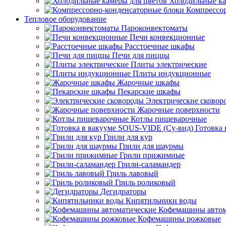
Холодильные ка
Компрессо
Тепловое оборудование
Пароконвектоматы
Печи конвекционные
Расстоечные шкафы
Печи для пиццы
Плиты электрические
Плиты индукционные
Жарочные шкафы
Пекарские шкафы
Электрические сковор
Жарочные поверхности
Котлы пищеварочные
Готовка
Грили для кур
Грили для шаурмы
Грили прижимные
Грили-саламандер
Гриль лавовый
Гриль роликовый
Дегидраторы
Кипятильники воды
Кофемашины автом
Кофемашины рожковые