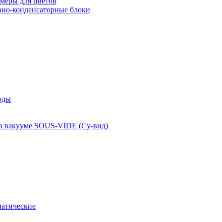
меры для цветов
рно-конденсаторные блоки
оды
 в вакууме SOUS-VIDE (Су-вид)
атические