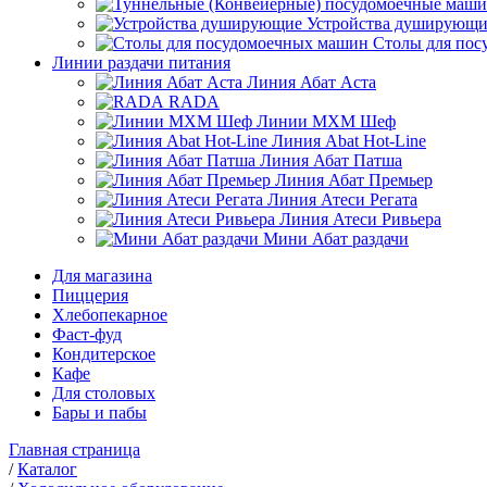
Устройства душирующи
Столы для по
Линии раздачи питания
Линия Абат Аста
RADA
Линии МХМ Шеф
Линия Abat Hot-Line
Линия Абат Патша
Линия Абат Премьер
Линия Атеси Регата
Линия Атеси Ривьера
Мини Абат раздачи
Для магазина
Пиццерия
Хлебопекарное
Фаст-фуд
Кондитерское
Кафе
Для столовых
Бары и пабы
Главная страница
/
Каталог