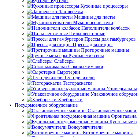
Куттеры
Кухонные процессоры
Лапшерезка
Машины для пасты
Мукопросеиватели
Наполнители колбасок
Пилы ленточные
Прессы для гамбургеров
Прессы для пиццы
Протирочные машины
Ручные миксеры
Слайсеры
Соковыжималки
Сыротерки
Тестоделители
Тестораскатка
Универсальны
Упаковочное оборудо
Хлеборезки
Посудомоечное оборудование
Стаканомоечные маш
Фронтальна
Купольные 
Водоумягчители
Котломоечные машины