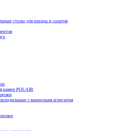
льные столы для пиццы и салатов
иентов
ого
мер
ия камер POLAIR
розки
 холодильные с выносным агрегатом
орозки