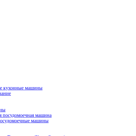
е кухонные машины
вание
ины
я посудомоечная машина
посудомоечные машины