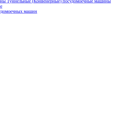
Туннельные (Конвейерные) посудомоечные машины
е
судомоечных машин