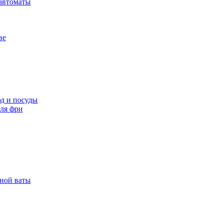
автоматы
ве
д и посуды
ля фри
рной ваты