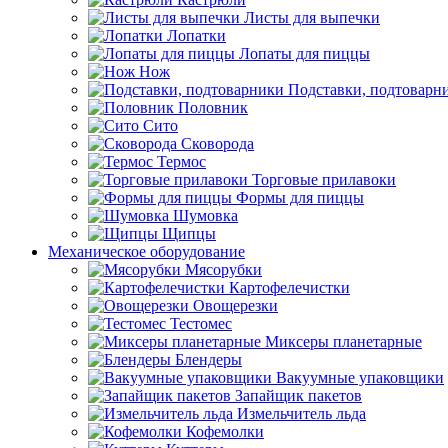
Листы для выпечки
Лопатки
Лопаты для пиццы
Нож
Подставки, подтоварн
Половник
Сито
Сковорода
Термос
Торговые прилавоки
Формы для пиццы
Шумовка
Щипцы
Механическое оборудование
Мясорубки
Картофелечистки
Овощерезки
Тестомес
Миксеры планетарные
Блендеры
Вакуумные упаковщики
Запайщик пакетов
Измельчитель льда
Кофемолки