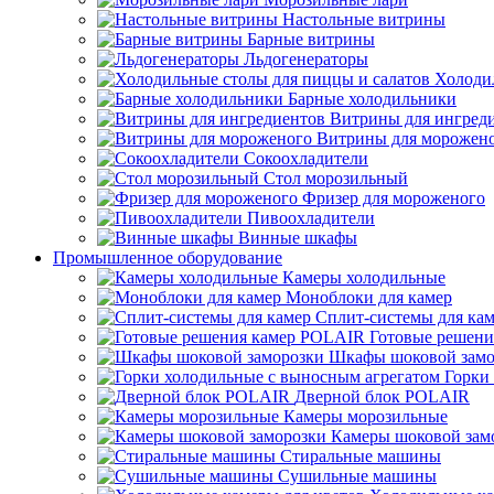
Настольные витрины
Барные витрины
Льдогенераторы
Холоди
Барные холодильники
Витрины для ингред
Витрины для морожен
Сокоохладители
Стол морозильный
Фризер для мороженого
Пивоохладители
Винные шкафы
Промышленное оборудование
Камеры холодильные
Моноблоки для камер
Сплит-системы для ка
Готовые решен
Шкафы шоковой замо
Горки
Дверной блок POLAIR
Камеры морозильные
Камеры шоковой зам
Стиральные машины
Сушильные машины