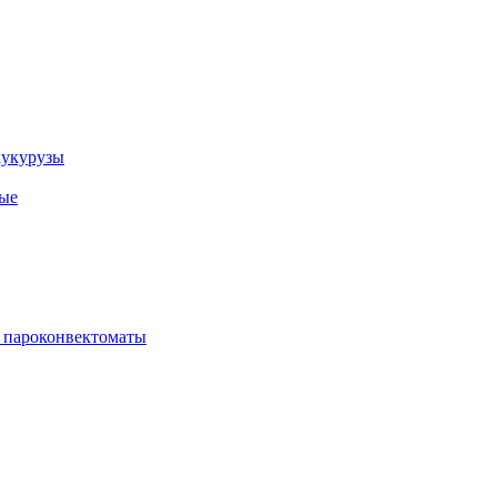
кукурузы
ые
 пароконвектоматы