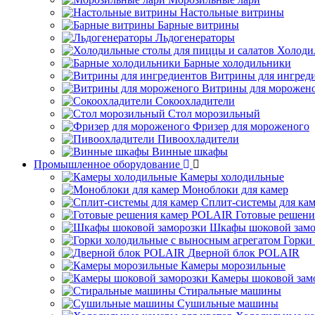
Настольные витрины
Барные витрины
Льдогенераторы
Холоди
Барные холодильники
Витрины для ингред
Витрины для морожен
Сокоохладители
Стол морозильный
Фризер для мороженого
Пивоохладители
Винные шкафы
Промышленное оборудование
Камеры холодильные
Моноблоки для камер
Сплит-системы для ка
Готовые решен
Шкафы шоковой замо
Горки
Дверной блок POLAIR
Камеры морозильные
Камеры шоковой зам
Стиральные машины
Сушильные машины