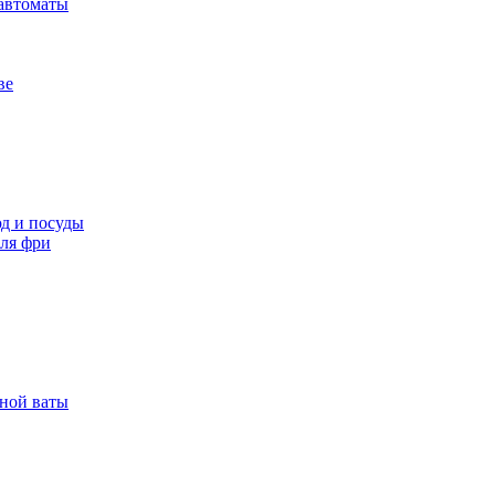
автоматы
ве
д и посуды
ля фри
рной ваты