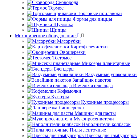
Сковорода
Термос
Торговые прилавоки
Формы для пиццы
Шумовка
Щипцы
Механическое оборудование
Мясорубки
Картофелечистки
Овощерезки
Тестомес
Миксеры планетарные
Блендеры
Вакуумные упаковщики
Запайщик пакетов
Измельчитель льда
Кофемолки
Куттеры
Кухонные процессоры
Лапшерезка
Машины для пасты
Мукопросеиватели
Наполнители колбасок
Пилы ленточные
Прессы для гамбургеров