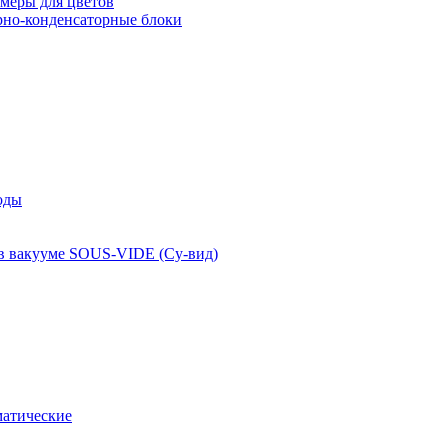
меры для цветов
рно-конденсаторные блоки
оды
 в вакууме SOUS-VIDE (Су-вид)
атические