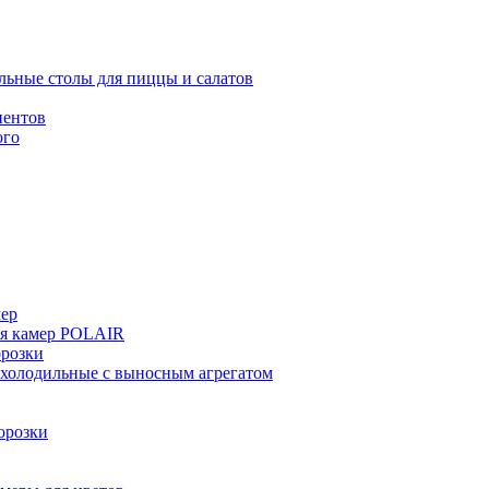
льные столы для пиццы и салатов
иентов
ого
мер
ия камер POLAIR
розки
 холодильные с выносным агрегатом
орозки