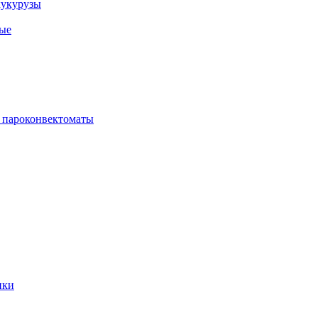
кукурузы
ые
 пароконвектоматы
ики