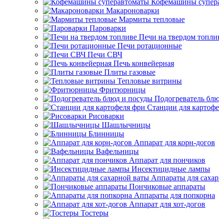
Кофемашины супер
Макароноварки
Мармиты тепловые
Пароварки
Печи на твердом топли
Печи ротационные
Печи СВЧ
Печь конвейерная
Плиты газовые
Тепловые витрины
Фритюрницы
Подогреватель блю
Станции для картофе
Рисоварки
Шашлычницы
Блинницы
Аппарат для корн-догов
Вафельницы
Аппарат для пончиков
Инсектицидные лампы
Аппараты для саха
Пончиковые аппараты
Аппараты для попкорна
Аппарат для хот-догов
Тостеры