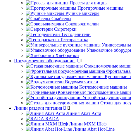
Прессы для пиццы
Протирочные машины
Ручные миксеры
Слайсеры
Соковыжималки
Сыротерки
Тестоделители
Тестораскатка
Универсальны
Упаковочное оборудо
Хлеборезки
Посудомоечное оборудование
Стаканомоечные маш
Фронтальна
Купольные 
Водоумягчители
Котломоечные машины
Устройства душирующи
Столы для по
Линии раздачи питания
Линия Абат Аста
RADA
Линии МХМ Шеф
Линия Abat Hot-Line