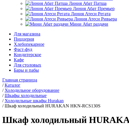
Линия Абат Патша
Линия Абат Премьер
Линия Атеси Регата
Линия Атеси Ривьера
Мини Абат раздачи
Для магазина
Пиццерия
Хлебопекарное
Фаст-фуд
Кондитерское
Кафе
Для столовых
Бары и пабы
Главная страница
/
Каталог
/
Холодильное оборудование
/
Шкафы холодильные
/
Холодильные шкафы Hurakan
/
Шкаф холодильный HURAKAN HKN-RCS130S
Шкаф холодильный HURAKA