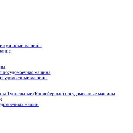
е кухонные машины
вание
ины
я посудомоечная машина
посудомоечные машины
Туннельные (Конвейерные) посудомоечные машины
е
судомоечных машин