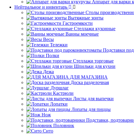
Аппарат для варки 
Нейтральное и инвентарь
Столы производственн
Вытяжные зонты
Гастроемкости
Стеллажи кухонные
Ванны моечные
Весы
Тележки
Подставки под
Полки
Стеллажи торговые
Шпильки для кухни
Дежа
ДЛЯ МАГАЗИНА
Доска разделочная
Дуршлаг
Кастрюли
Листы для выпечки
Лопатки
Лопаты для пиццы
Нож
Подставки, подтоварн
Половник
Сито