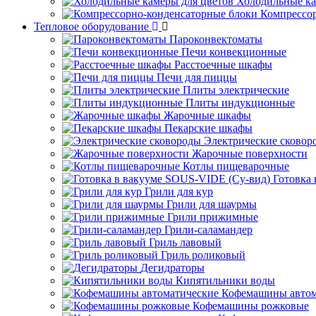
Холодильные ка
Компрессо
Тепловое оборудование
Пароконвектоматы
Печи конвекционные
Расстоечные шкафы
Печи для пиццы
Плиты электрические
Плиты индукционные
Жарочные шкафы
Пекарские шкафы
Электрические сковор
Жарочные поверхности
Котлы пищеварочные
Готовка
Грили для кур
Грили для шаурмы
Грили прижимные
Грили-саламандер
Гриль лавовый
Гриль роликовый
Дегидраторы
Кипятильники воды
Кофемашины автом
Кофемашины рожковые