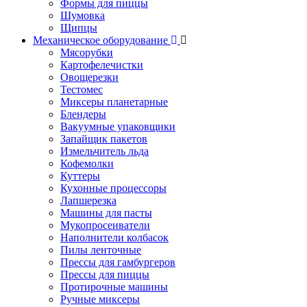
Формы для пиццы
Шумовка
Щипцы
Механическое оборудование
Мясорубки
Картофелечистки
Овощерезки
Тестомес
Миксеры планетарные
Блендеры
Вакуумные упаковщики
Запайщик пакетов
Измельчитель льда
Кофемолки
Куттеры
Кухонные процессоры
Лапшерезка
Машины для пасты
Мукопросеиватели
Наполнители колбасок
Пилы ленточные
Прессы для гамбургеров
Прессы для пиццы
Протирочные машины
Ручные миксеры