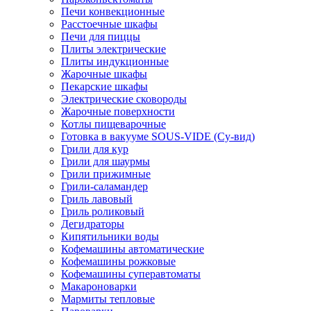
Печи конвекционные
Расстоечные шкафы
Печи для пиццы
Плиты электрические
Плиты индукционные
Жарочные шкафы
Пекарские шкафы
Электрические сковороды
Жарочные поверхности
Котлы пищеварочные
Готовка в вакууме SOUS-VIDE (Су-вид)
Грили для кур
Грили для шаурмы
Грили прижимные
Грили-саламандер
Гриль лавовый
Гриль роликовый
Дегидраторы
Кипятильники воды
Кофемашины автоматические
Кофемашины рожковые
Кофемашины суперавтоматы
Макароноварки
Мармиты тепловые