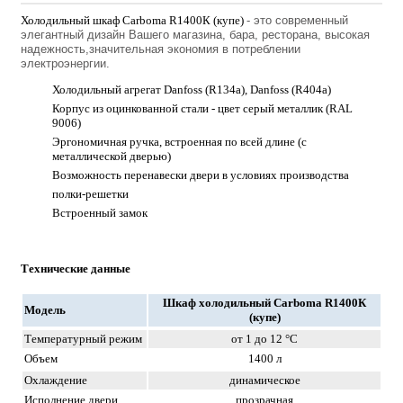
Холодильный шкаф Carboma R1400К (купе)
- это современный
элегантный дизайн Вашего магазина, бара, ресторана, высокая
надежность,значительная экономия в потреблении
электроэнергии.
Холодильный агрегат Danfoss (R134a), Danfoss (R404a)
Корпус из оцинкованной стали - цвет серый металлик (RAL
9006)
Эргономичная ручка, встроенная по всей длине (с
металлической дверью)
Возможность перенавески двери в условиях производства
полки-решетки
Встроенный замок
Технические данные
Шкаф холодильный Carboma R1400К
Модель
(купе)
Температурный режим
от 1 до 12 °C
Объем
1400 л
Охлаждение
динамическое
Исполнение двери
прозрачная