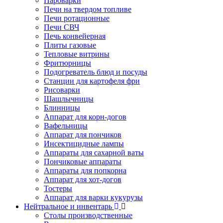
Пароварки
Печи на твердом топливе
Печи ротационные
Печи СВЧ
Печь конвейерная
Плиты газовые
Тепловые витрины
Фритюрницы
Подогреватель блюд и посуды
Станции для картофеля фри
Рисоварки
Шашлычницы
Блинницы
Аппарат для корн-догов
Вафельницы
Аппарат для пончиков
Инсектицидные лампы
Аппараты для сахарной ваты
Пончиковые аппараты
Аппараты для попкорна
Аппарат для хот-догов
Тостеры
Аппарат для варки кукурузы
Нейтральное и инвентарь
Столы производственные