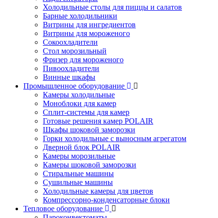
Холодильные столы для пиццы и салатов
Барные холодильники
Витрины для ингредиентов
Витрины для мороженого
Сокоохладители
Стол морозильный
Фризер для мороженого
Пивоохладители
Винные шкафы
Промышленное оборудование
Камеры холодильные
Моноблоки для камер
Сплит-системы для камер
Готовые решения камер POLAIR
Шкафы шоковой заморозки
Горки холодильные с выносным агрегатом
Дверной блок POLAIR
Камеры морозильные
Камеры шоковой заморозки
Стиральные машины
Сушильные машины
Холодильные камеры для цветов
Компрессорно-конденсаторные блоки
Тепловое оборудование
Пароконвектоматы