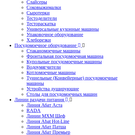
Слайсеры
Соковыжималки
Сыротерки
Тестоделители
Тестораскатка
Универсальные кухонные машины
Упаковочное оборудование
Хлеборезки
Посудомоечное оборудование
Стаканомоечные машины
Фронтальная посудомоечная машина
Купольные посудомоечные машины
Водоумягчители
Котломоечные машины
Туннельные (Конвейерные) посудомоечные
машины
Устройства душирующие
Столы для посудомоечных машин
Линии раздачи питания
Линия Абат Аста
RADA
Линии МХМ Шеф
Линия Abat Hot-Line
Линия Абат Патша
Линия Абат Премьер