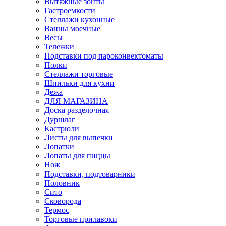
Вытяжные зонты
Гастроемкости
Стеллажи кухонные
Ванны моечные
Весы
Тележки
Подставки под пароконвектоматы
Полки
Стеллажи торговые
Шпильки для кухни
Дежа
ДЛЯ МАГАЗИНА
Доска разделочная
Дуршлаг
Кастрюли
Листы для выпечки
Лопатки
Лопаты для пиццы
Нож
Подставки, подтоварники
Половник
Сито
Сковорода
Термос
Торговые прилавоки