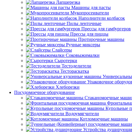
Лапшерезка
Машины для пасты
Мукопросеиватели
Наполнители колбасок
Пилы ленточные
Прессы для гамбургеров
Прессы для пиццы
Протирочные машины
Ручные миксеры
Слайсеры
Соковыжималки
Сыротерки
Тестоделители
Тестораскатка
Универсальны
Упаковочное оборудо
Хлеборезки
Посудомоечное оборудование
Стаканомоечные маш
Фронтальна
Купольные 
Водоумягчители
Котломоечные машины
Устройства душирующи