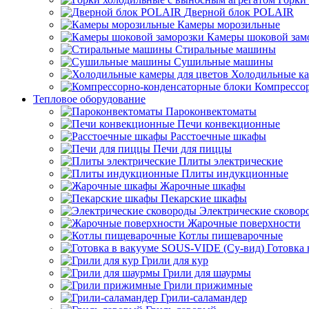
Дверной блок POLAIR
Камеры морозильные
Камеры шоковой зам
Стиральные машины
Сушильные машины
Холодильные ка
Компрессо
Тепловое оборудование
Пароконвектоматы
Печи конвекционные
Расстоечные шкафы
Печи для пиццы
Плиты электрические
Плиты индукционные
Жарочные шкафы
Пекарские шкафы
Электрические сковор
Жарочные поверхности
Котлы пищеварочные
Готовка
Грили для кур
Грили для шаурмы
Грили прижимные
Грили-саламандер