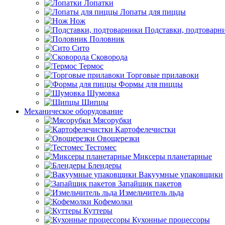
Лопатки
Лопаты для пиццы
Нож
Подставки, подтоварн
Половник
Сито
Сковорода
Термос
Торговые прилавоки
Формы для пиццы
Шумовка
Щипцы
Механическое оборудование
Мясорубки
Картофелечистки
Овощерезки
Тестомес
Миксеры планетарные
Блендеры
Вакуумные упаковщики
Запайщик пакетов
Измельчитель льда
Кофемолки
Куттеры
Кухонные процессоры