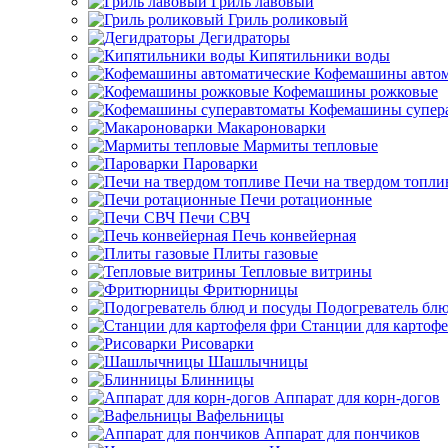
Гриль лавовый
Гриль роликовый
Дегидраторы
Кипятильники воды
Кофемашины автом
Кофемашины рожковые
Кофемашины супер
Макароноварки
Мармиты тепловые
Пароварки
Печи на твердом топли
Печи ротационные
Печи СВЧ
Печь конвейерная
Плиты газовые
Тепловые витрины
Фритюрницы
Подогреватель блю
Станции для картофе
Рисоварки
Шашлычницы
Блинницы
Аппарат для корн-догов
Вафельницы
Аппарат для пончиков