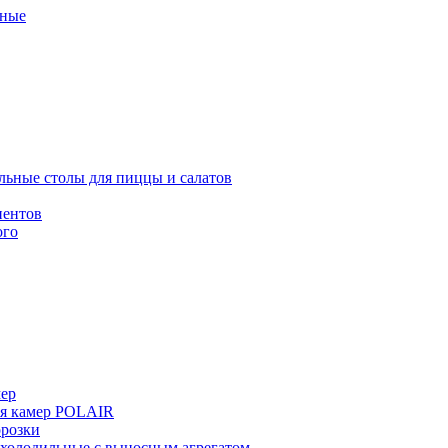
ные
льные столы для пиццы и салатов
иентов
ого
мер
ия камер POLAIR
розки
 холодильные с выносным агрегатом