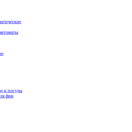
атические
автоматы
ве
д и посуды
ля фри