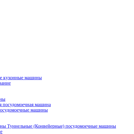
е кухонные машины
вание
ины
я посудомоечная машина
посудомоечные машины
Туннельные (Конвейерные) посудомоечные машины
е