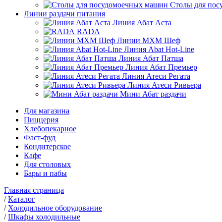
Столы для по
Линии раздачи питания
Линия Абат Аста
RADA
Линии МХМ Шеф
Линия Abat Hot-Line
Линия Абат Патша
Линия Абат Премьер
Линия Атеси Регата
Линия Атеси Ривьера
Мини Абат раздачи
Для магазина
Пиццерия
Хлебопекарное
Фаст-фуд
Кондитерское
Кафе
Для столовых
Бары и пабы
Главная страница
/
Каталог
/
Холодильное оборудование
/
Шкафы холодильные