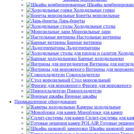
Шкафы комбинирован
Холодильные горки
Бонеты морозильные
Ларь-бонеты
Холодильные столы
Морозильные лари
Настольные витрины
Барные витрины
Льдогенераторы
Холоди
Барные холодильники
Витрины для ингред
Витрины для морожен
Сокоохладители
Стол морозильный
Фризер для мороженого
Пивоохладители
Винные шкафы
Промышленное оборудование
Камеры холодильные
Моноблоки для камер
Сплит-системы для ка
Готовые решен
Шкафы шоковой замо
Горки