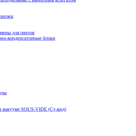
орозки
меры для цветов
рно-конденсаторные блоки
оды
 в вакууме SOUS-VIDE (Су-вид)