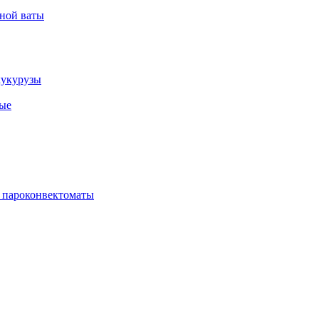
рной ваты
кукурузы
ые
 пароконвектоматы