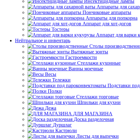
Инсектицидные лампы
Аппараты для саха
Пончиковые аппараты
Аппараты для попкорна
Аппарат для хот-догов
Тостеры
Аппарат для варки 
Нейтральное и инвентарь
Столы производственн
Вытяжные зонты
Гастроемкости
Стеллажи кухонные
Ванны моечные
Весы
Тележки
Подставки под
Полки
Стеллажи торговые
Шпильки для кухни
Дежа
ДЛЯ МАГАЗИНА
Доска разделочная
Дуршлаг
Кастрюли
Листы для выпечки