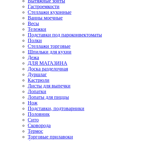
Вытяжные зонты
Гастроемкости
Стеллажи кухонные
Ванны моечные
Весы
Тележки
Подставки под пароконвектоматы
Полки
Стеллажи торговые
Шпильки для кухни
Дежа
ДЛЯ МАГАЗИНА
Доска разделочная
Дуршлаг
Кастрюли
Листы для выпечки
Лопатки
Лопаты для пиццы
Нож
Подставки, подтоварники
Половник
Сито
Сковорода
Термос
Торговые прилавоки