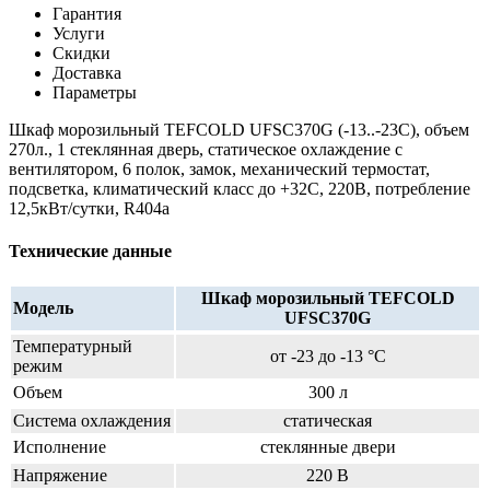
Гарантия
Услуги
Скидки
Доставка
Параметры
Шкаф морозильный TEFCOLD UFSC370G (-13..-23С), объем
270л., 1 стеклянная дверь, статическое охлаждение с
вентилятором, 6 полок, замок, механический термостат,
подсветка, климатический класс до +32С, 220В, потребление
12,5кВт/сутки, R404a
Технические данные
Шкаф морозильный TEFCOLD
Модель
UFSC370G
Температурный
от -23 до -13 °C
режим
Объем
300 л
Система охлаждения
статическая
Исполнение
стеклянные двери
Напряжение
220 В