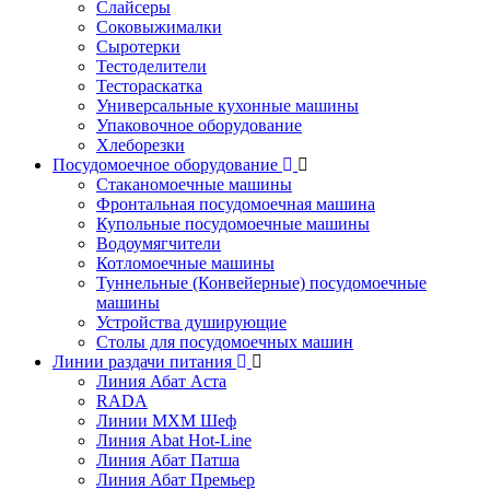
Слайсеры
Соковыжималки
Сыротерки
Тестоделители
Тестораскатка
Универсальные кухонные машины
Упаковочное оборудование
Хлеборезки
Посудомоечное оборудование
Стаканомоечные машины
Фронтальная посудомоечная машина
Купольные посудомоечные машины
Водоумягчители
Котломоечные машины
Туннельные (Конвейерные) посудомоечные
машины
Устройства душирующие
Столы для посудомоечных машин
Линии раздачи питания
Линия Абат Аста
RADA
Линии МХМ Шеф
Линия Abat Hot-Line
Линия Абат Патша
Линия Абат Премьер