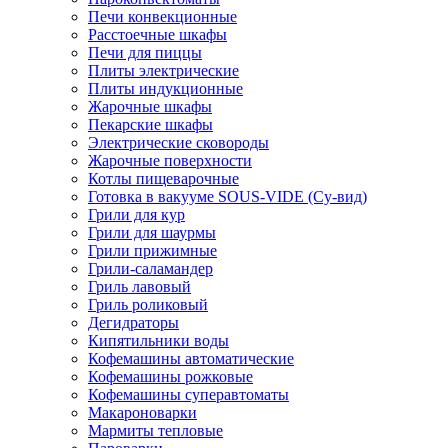
Печи конвекционные
Расстоечные шкафы
Печи для пиццы
Плиты электрические
Плиты индукционные
Жарочные шкафы
Пекарские шкафы
Электрические сковороды
Жарочные поверхности
Котлы пищеварочные
Готовка в вакууме SOUS-VIDE (Су-вид)
Грили для кур
Грили для шаурмы
Грили прижимные
Грили-саламандер
Гриль лавовый
Гриль роликовый
Дегидраторы
Кипятильники воды
Кофемашины автоматические
Кофемашины рожковые
Кофемашины суперавтоматы
Макароноварки
Мармиты тепловые