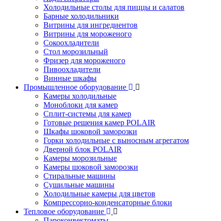
Холодильные столы для пиццы и салатов
Барные холодильники
Витрины для ингредиентов
Витрины для мороженого
Сокоохладители
Стол морозильный
Фризер для мороженого
Пивоохладители
Винные шкафы
Промышленное оборудование
Камеры холодильные
Моноблоки для камер
Сплит-системы для камер
Готовые решения камер POLAIR
Шкафы шоковой заморозки
Горки холодильные с выносным агрегатом
Дверной блок POLAIR
Камеры морозильные
Камеры шоковой заморозки
Стиральные машины
Сушильные машины
Холодильные камеры для цветов
Компрессорно-конденсаторные блоки
Тепловое оборудование
Пароконвектоматы