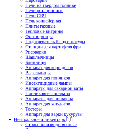
Пароварки
Печи на твердом топливе
Печи ротационные
Печи СВЧ
Печь конвейерная
Плиты газовые
Тепловые витрины
Фритюрницы
Подогреватель блюд и посуды
Станции для картофеля фри
Рисоварки
Шашлычницы
Блинницы
Аппарат для корн-догов
Вафельницы
Аппарат для пончиков
Инсектицидные лампы
Аппараты для сахарной ваты
Пончиковые аппараты
Аппараты для попкорна
Аппарат для хот-догов
Тостеры
Аппарат для варки кукурузы
Нейтральное и инвентарь
Столы производственные