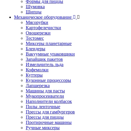
Формы для пиццы
Шумовка
Щипцы
Механическое оборудование
Мясорубки
Картофелечистки
Овощерезки
Тестомес
Миксеры планетарные
Блендеры
Вакуумные упаковщики
Запайщик пакетов
Измельчитель льда
Кофемолки
Куттеры
Кухонные процессоры
Лапшерезка
Машины для пасты
Мукопросеиватели
Наполнители колбасок
Пилы ленточные
Прессы для гамбургеров
Прессы для пиццы
Протирочные машины
Ручные миксеры