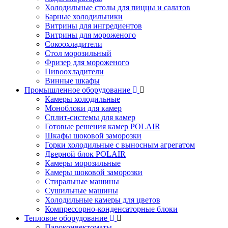
Холодильные столы для пиццы и салатов
Барные холодильники
Витрины для ингредиентов
Витрины для мороженого
Сокоохладители
Стол морозильный
Фризер для мороженого
Пивоохладители
Винные шкафы
Промышленное оборудование
Камеры холодильные
Моноблоки для камер
Сплит-системы для камер
Готовые решения камер POLAIR
Шкафы шоковой заморозки
Горки холодильные с выносным агрегатом
Дверной блок POLAIR
Камеры морозильные
Камеры шоковой заморозки
Стиральные машины
Сушильные машины
Холодильные камеры для цветов
Компрессорно-конденсаторные блоки
Тепловое оборудование
Пароконвектоматы