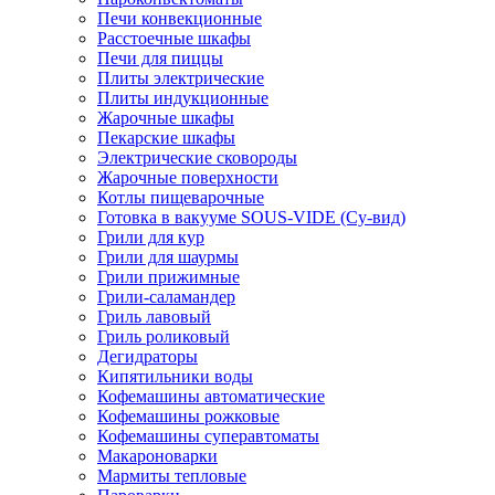
Печи конвекционные
Расстоечные шкафы
Печи для пиццы
Плиты электрические
Плиты индукционные
Жарочные шкафы
Пекарские шкафы
Электрические сковороды
Жарочные поверхности
Котлы пищеварочные
Готовка в вакууме SOUS-VIDE (Су-вид)
Грили для кур
Грили для шаурмы
Грили прижимные
Грили-саламандер
Гриль лавовый
Гриль роликовый
Дегидраторы
Кипятильники воды
Кофемашины автоматические
Кофемашины рожковые
Кофемашины суперавтоматы
Макароноварки
Мармиты тепловые