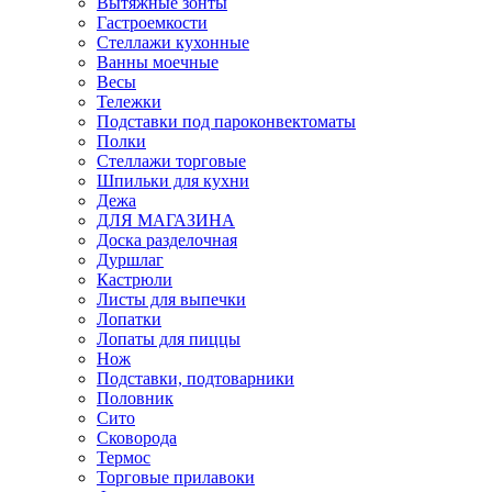
Вытяжные зонты
Гастроемкости
Стеллажи кухонные
Ванны моечные
Весы
Тележки
Подставки под пароконвектоматы
Полки
Стеллажи торговые
Шпильки для кухни
Дежа
ДЛЯ МАГАЗИНА
Доска разделочная
Дуршлаг
Кастрюли
Листы для выпечки
Лопатки
Лопаты для пиццы
Нож
Подставки, подтоварники
Половник
Сито
Сковорода
Термос
Торговые прилавоки