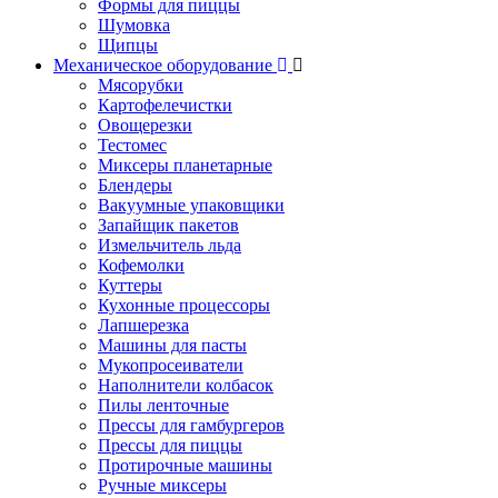
Формы для пиццы
Шумовка
Щипцы
Механическое оборудование
Мясорубки
Картофелечистки
Овощерезки
Тестомес
Миксеры планетарные
Блендеры
Вакуумные упаковщики
Запайщик пакетов
Измельчитель льда
Кофемолки
Куттеры
Кухонные процессоры
Лапшерезка
Машины для пасты
Мукопросеиватели
Наполнители колбасок
Пилы ленточные
Прессы для гамбургеров
Прессы для пиццы
Протирочные машины
Ручные миксеры