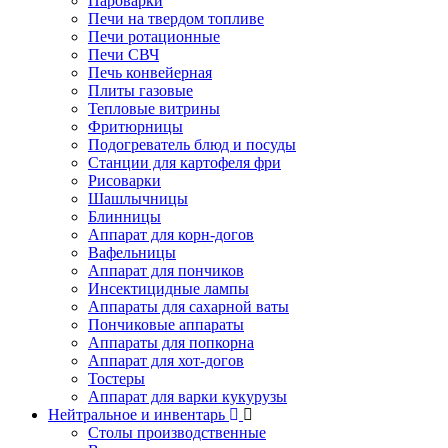
Пароварки
Печи на твердом топливе
Печи ротационные
Печи СВЧ
Печь конвейерная
Плиты газовые
Тепловые витрины
Фритюрницы
Подогреватель блюд и посуды
Станции для картофеля фри
Рисоварки
Шашлычницы
Блинницы
Аппарат для корн-догов
Вафельницы
Аппарат для пончиков
Инсектицидные лампы
Аппараты для сахарной ваты
Пончиковые аппараты
Аппараты для попкорна
Аппарат для хот-догов
Тостеры
Аппарат для варки кукурузы
Нейтральное и инвентарь
Столы производственные