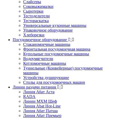
Слайсеры
Соковыжималки
Сыротерки
Тестоделители
Тестораскатка
Универсальные кухонные машины
Упаковочное оборудование
Хлеборезки
Посудомоечное оборудование
Стаканомоечные машины
Фронтальная посудомоечная машина
Купольные посудомоечные машины
Водоумягчители
Котломоечные машины
Туннельные (Конвейерные) посудомоечные
машины
Устройства душирующие
Столы для посудомоечных машин
Линии раздачи питания
Линия Абат Аста
RADA
Линии МХМ Шеф
Линия Abat Hot-Line
Линия Абат Патша
Линия Абат Премьер