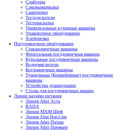
Слайсеры
Соковыжималки
Сыротерки
Тестоделители
Тестораскатка
Универсальные кухонные машины
Упаковочное оборудование
Хлеборезки
Посудомоечное оборудование
Стаканомоечные машины
Фронтальная посудомоечная машина
Купольные посудомоечные машины
Водоумягчители
Котломоечные машины
Туннельные (Конвейерные) посудомоечные
машины
Устройства душирующие
Столы для посудомоечных машин
Линии раздачи питания
Линия Абат Аста
RADA
Линии МХМ Шеф
Линия Abat Hot-Line
Линия Абат Патша
Линия Абат Премьер