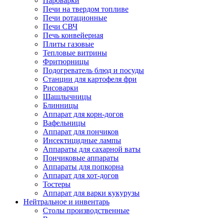
Пароварки
Печи на твердом топливе
Печи ротационные
Печи СВЧ
Печь конвейерная
Плиты газовые
Тепловые витрины
Фритюрницы
Подогреватель блюд и посуды
Станции для картофеля фри
Рисоварки
Шашлычницы
Блинницы
Аппарат для корн-догов
Вафельницы
Аппарат для пончиков
Инсектицидные лампы
Аппараты для сахарной ваты
Пончиковые аппараты
Аппараты для попкорна
Аппарат для хот-догов
Тостеры
Аппарат для варки кукурузы
Нейтральное и инвентарь
Столы производственные