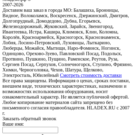
2007-2026
Доставим ваш заказ в города МО:
Балашиха, Бронницы,
Видное, Волоколамск, Воскресенск, Дзержинский, Дмитров,
Долгопрудный, Домодедово, Дубна, Егорьевск,
Железнодорожный, Жуковский, Зарайск, Звенигород,
Ивантеевка, Истра, Кашира, Климовск, Клин, Коломна,
Королёв, Красноармейск, Красногорск, Краснознаменск,
Лобня, Лосино-Петровский, Луховицы, Лыткарино,
Люберцы, Можайск, Мытищи, Наро-Фоминск, Ногинск,
Одинцово, Орехово-Зуево, Павловский Посад, Подольск,
Протвино, Пушкино, Пущино, Раменское, Реутов, Руза,
Сергиев Посад, Серпухов, Солнечногорск, Ступино, Фрязино,
Химки, Черноголовка, Чехов, Шатура, Щелково,
Электросталь, Юбилейный
Смотреть стоимость доставки
Все права защищены. Информация о ценах, сроках поставки,
внешнем виде, технических характеристиках, назначении и
возможностях использования оборудования, носит
ознакомительный характер. Не является публичной офертой.
Любое копирование материалов сайта запрещено без
письменного согласия правообладателя. HLADEX.RU c 2007
г.
Заказать обратный звонок
Ваше имя: