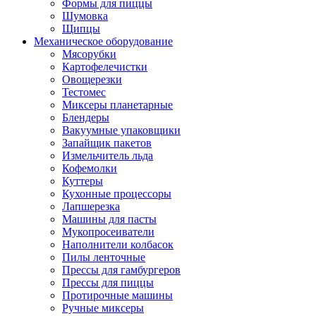
Формы для пиццы
Шумовка
Щипцы
Механическое оборудование
Мясорубки
Картофелечистки
Овощерезки
Тестомес
Миксеры планетарные
Блендеры
Вакуумные упаковщики
Запайщик пакетов
Измельчитель льда
Кофемолки
Куттеры
Кухонные процессоры
Лапшерезка
Машины для пасты
Мукопросеиватели
Наполнители колбасок
Пилы ленточные
Прессы для гамбургеров
Прессы для пиццы
Протирочные машины
Ручные миксеры