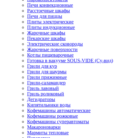
Печи конвекционные
Расстоечные шкафы
Печи для пиццы
Плиты электрические
Плиты индукционные
Жарочные шкафы
Пекарские шкафы
Электрические сковороды
Жарочные поверхности
Котлы пищеварочные
Готовка в вакууме SOUS-VIDE (Су-вид)
Грили для кур
Грили для шаурмы
Грили прижимные
Грили-саламандер
Гриль лавовый
Гриль роликовый
Дегидраторы
Кипятильники воды
Кофемашины автоматические
Кофемашины рожковые
Кофемашины суперавтоматы
Макароноварки
Мармиты тепловые