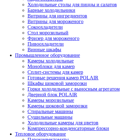
Холодильные столы для пиццы и салатов
Барные холодильники
Витрины для ингредиентов
Витрины для мороженого
Сокоохладители
Стол морозильный
Фризер для мороженого
Пивоохладители
Винные шкафы
Промышленное оборудование
Камеры холодильные
Моноблоки для камер
Сплит-системы для камер
Готовые решения камер POLAIR
Шкафы шоковой заморозки
Горки холодильные с выносным агрегатом
Дверной блок POLAIR
Камеры морозильные
Камеры шоковой заморозки
Стиральные машины
Сушильные машины
Холодильные камеры для цветов
Компрессорно-конденсаторные блоки
Тепловое оборудование
Пароконвектоматы