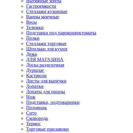
Вытяжные зонты
Гастроемкости
Стеллажи кухонные
Ванны моечные
Весы
Тележки
Подставки под пароконвектоматы
Полки
Стеллажи торговые
Шпильки для кухни
Дежа
ДЛЯ МАГАЗИНА
Доска разделочная
Дуршлаг
Кастрюли
Листы для выпечки
Лопатки
Лопаты для пиццы
Нож
Подставки, подтоварники
Половник
Сито
Сковорода
Термос
Торговые прилавоки