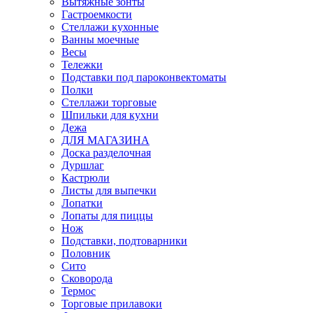
Вытяжные зонты
Гастроемкости
Стеллажи кухонные
Ванны моечные
Весы
Тележки
Подставки под пароконвектоматы
Полки
Стеллажи торговые
Шпильки для кухни
Дежа
ДЛЯ МАГАЗИНА
Доска разделочная
Дуршлаг
Кастрюли
Листы для выпечки
Лопатки
Лопаты для пиццы
Нож
Подставки, подтоварники
Половник
Сито
Сковорода
Термос
Торговые прилавоки