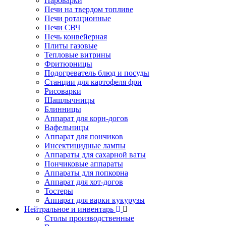
Пароварки
Печи на твердом топливе
Печи ротационные
Печи СВЧ
Печь конвейерная
Плиты газовые
Тепловые витрины
Фритюрницы
Подогреватель блюд и посуды
Станции для картофеля фри
Рисоварки
Шашлычницы
Блинницы
Аппарат для корн-догов
Вафельницы
Аппарат для пончиков
Инсектицидные лампы
Аппараты для сахарной ваты
Пончиковые аппараты
Аппараты для попкорна
Аппарат для хот-догов
Тостеры
Аппарат для варки кукурузы
Нейтральное и инвентарь
Столы производственные