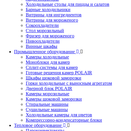
Холодильные столы для пиццы и салатов
Барные холодильники
Витрины для ингредиентов
Витрины для мороженого
Сокоохладители
Стол морозильный
Фризер для мороженого
Пивоохладители
Винные шкафы
Промышленное оборудование
Камеры холодильные
Моноблоки для камер
Сплит-системы для камер
Готовые решения камер POLAIR
Шкафы шоковой заморозки
Горки холодильные с выносным агрегатом
Дверной блок POLAIR
Камеры морозильные
Камеры шоковой заморозки
Стиральные машины
Сушильные машины
Холодильные камеры для цветов
Компрессорно-конденсаторные блоки
Тепловое оборудование
Пароконвектоматы