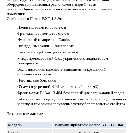
оборудования. Запасники расположен в задней части
витрины.Оцинкованная столешница используется для разделки
продукции.
Особенности Полюс ВХС-1,8 Эко:
Ночные шторки из оргстекла
Фронтальное изогнутое стекло
Импортный компрессор Danfoss
Площадь выкладки - 1700x565 мм
Быстрый и удобный доступ к товару
Микропроцессорный блок управления с индикатором
температуры
Экспозиционная плоскость выполнена из крашенной
оцинкованной стали
Пластиковые боковины
Объем (внутренний: 0,73 м3, полезный: 0,33 м3)
Фреон марки R134a, R 404 безопасный для окружающей среды
Рабочий стол продавца и боковины имеют пенополиуретановую
заливку и тем самым прекрасные теплосберегательные свойства
Технические данные
Модель
Витрина-прилавок Полюс ВХС-1,8 Эко
Витрина
холодильная