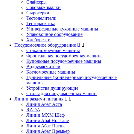
Слайсеры
Соковыжималки
Сыротерки
Тестоделители
Тестораскатка
Универсальные кухонные машины
Упаковочное оборудование
Хлеборезки
Посудомоечное оборудование
Стаканомоечные машины
Фронтальная посудомоечная машина
Купольные посудомоечные машины
Водоумягчители
Котломоечные машины
Туннельные (Конвейерные) посудомоечные
машины
Устройства душирующие
Столы для посудомоечных машин
Линии раздачи питания
Линия Абат Аста
RADA
Линии МХМ Шеф
Линия Abat Hot-Line
Линия Абат Патша
Линия Абат Премьер