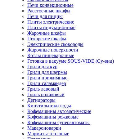
Печи конвекционные
Расстоечные шкафы
Печи для пиццы
Плиты электрические
Плиты индукционные
Жарочные шкафы
Пекарские шкафы
Электрические сковороды
Жарочные поверхности
Котлы пищеварочные
Готовка в вакууме SOUS-VIDE (Су-вид)
Грили для кур
Грили для шаурмы
Грили прижимные
Грили-саламандер
Гриль лавовый
Гриль роликовый
Дегидраторы
Кипятильники воды
Кофемашины автоматические
Кофемашины рожковые
Кофемашины суперавтоматы
Макароноварки
Мармиты тепловые