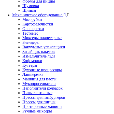
Формы для пиццы
Шумовка
Щипцы
Механическое оборудование
Мясорубки
Картофелечистки
Овощерезки
Тестомес
Миксеры планетарные
Блендеры
Вакуумные упаковщики
Запайщик пакетов
Измельчитель льда
Кофемолки
Куттеры
Кухонные процессоры
Лапшерезка
Машины для пасты
Мукопросеиватели
Наполнители колбасок
Пилы ленточные
Прессы для гамбургеров
Прессы для пиццы
Протирочные машины
Ручные миксеры