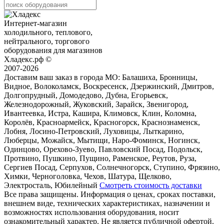
Интернет-магазин
холодильного, теплового,
нейтрального, торгового
оборудования для магазинов
Хладекс.рф ©
2007-2026
Доставим ваш заказ в города МО:
Балашиха, Бронницы,
Видное, Волоколамск, Воскресенск, Дзержинский, Дмитров,
Долгопрудный, Домодедово, Дубна, Егорьевск,
Железнодорожный, Жуковский, Зарайск, Звенигород,
Ивантеевка, Истра, Кашира, Климовск, Клин, Коломна,
Королёв, Красноармейск, Красногорск, Краснознаменск,
Лобня, Лосино-Петровский, Луховицы, Лыткарино,
Люберцы, Можайск, Мытищи, Наро-Фоминск, Ногинск,
Одинцово, Орехово-Зуево, Павловский Посад, Подольск,
Протвино, Пушкино, Пущино, Раменское, Реутов, Руза,
Сергиев Посад, Серпухов, Солнечногорск, Ступино, Фрязино,
Химки, Черноголовка, Чехов, Шатура, Щелково,
Электросталь, Юбилейный
Смотреть стоимость доставки
Все права защищены. Информация о ценах, сроках поставки,
внешнем виде, технических характеристиках, назначении и
возможностях использования оборудования, носит
ознакомительный характер. Не является публичной офертой.