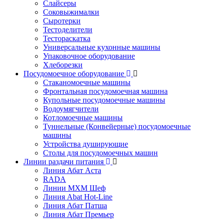
Слайсеры
Соковыжималки
Сыротерки
Тестоделители
Тестораскатка
Универсальные кухонные машины
Упаковочное оборудование
Хлеборезки
Посудомоечное оборудование
Стаканомоечные машины
Фронтальная посудомоечная машина
Купольные посудомоечные машины
Водоумягчители
Котломоечные машины
Туннельные (Конвейерные) посудомоечные
машины
Устройства душирующие
Столы для посудомоечных машин
Линии раздачи питания
Линия Абат Аста
RADA
Линии МХМ Шеф
Линия Abat Hot-Line
Линия Абат Патша
Линия Абат Премьер