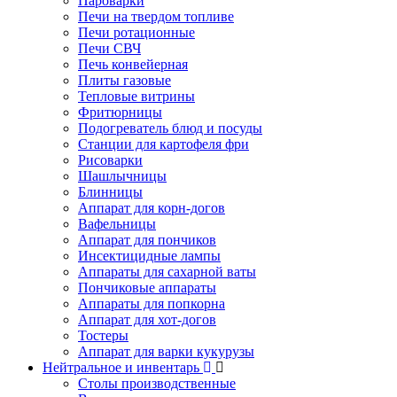
Пароварки
Печи на твердом топливе
Печи ротационные
Печи СВЧ
Печь конвейерная
Плиты газовые
Тепловые витрины
Фритюрницы
Подогреватель блюд и посуды
Станции для картофеля фри
Рисоварки
Шашлычницы
Блинницы
Аппарат для корн-догов
Вафельницы
Аппарат для пончиков
Инсектицидные лампы
Аппараты для сахарной ваты
Пончиковые аппараты
Аппараты для попкорна
Аппарат для хот-догов
Тостеры
Аппарат для варки кукурузы
Нейтральное и инвентарь
Столы производственные