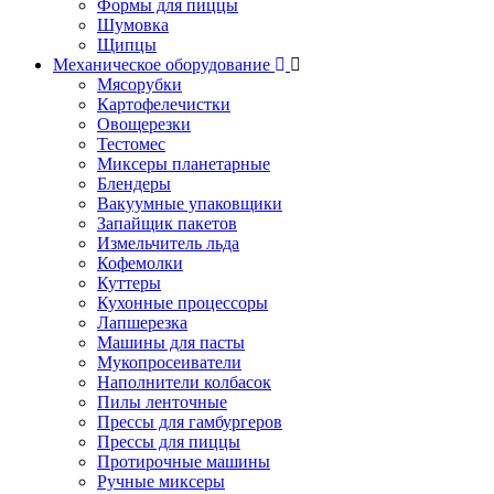
Формы для пиццы
Шумовка
Щипцы
Механическое оборудование
Мясорубки
Картофелечистки
Овощерезки
Тестомес
Миксеры планетарные
Блендеры
Вакуумные упаковщики
Запайщик пакетов
Измельчитель льда
Кофемолки
Куттеры
Кухонные процессоры
Лапшерезка
Машины для пасты
Мукопросеиватели
Наполнители колбасок
Пилы ленточные
Прессы для гамбургеров
Прессы для пиццы
Протирочные машины
Ручные миксеры