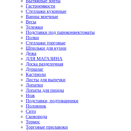
Вытяжные зонты
Гастроемкости
Стеллажи кухонные
Ванны моечные
Весы
Тележки
Подставки под пароконвектоматы
Полки
Стеллажи торговые
Шпильки для кухни
Дежа
ДЛЯ МАГАЗИНА
Доска разделочная
Дуршлаг
Кастрюли
Листы для выпечки
Лопатки
Лопаты для пиццы
Нож
Подставки, подтоварники
Половник
Сито
Сковорода
Термос
Торговые прилавоки