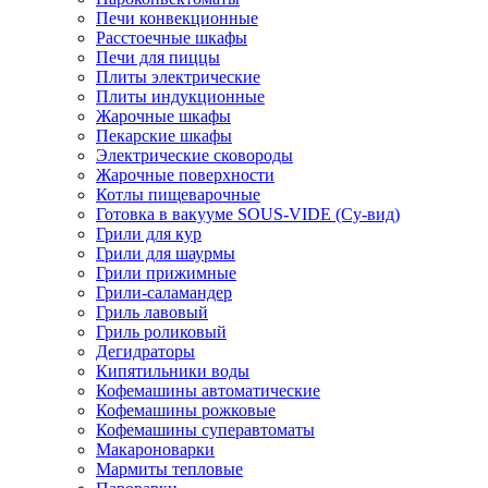
Печи конвекционные
Расстоечные шкафы
Печи для пиццы
Плиты электрические
Плиты индукционные
Жарочные шкафы
Пекарские шкафы
Электрические сковороды
Жарочные поверхности
Котлы пищеварочные
Готовка в вакууме SOUS-VIDE (Су-вид)
Грили для кур
Грили для шаурмы
Грили прижимные
Грили-саламандер
Гриль лавовый
Гриль роликовый
Дегидраторы
Кипятильники воды
Кофемашины автоматические
Кофемашины рожковые
Кофемашины суперавтоматы
Макароноварки
Мармиты тепловые