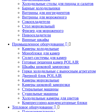
Холодильные столы для пиццы и салатов
Барные холодильники
Витрины для ингредиентов
Витрины для мороженого
Сокоохладители
Стол морозильный
Фризер для мороженого
Пивоохладители
Винные шкафы
Промышленное оборудование
Камеры холодильные
Моноблоки для камер
Сплит-системы для камер
Готовые решения камер POLAIR
Шкафы шоковой заморозки
Горки холодильные с выносным агрегатом
Дверной блок POLAIR
Камеры морозильные
Камеры шоковой заморозки
Стиральные машины
Сушильные машины
Холодильные камеры для цветов
Компрессорно-конденсаторные блоки
Тепловое оборудование
Пароконвектоматы