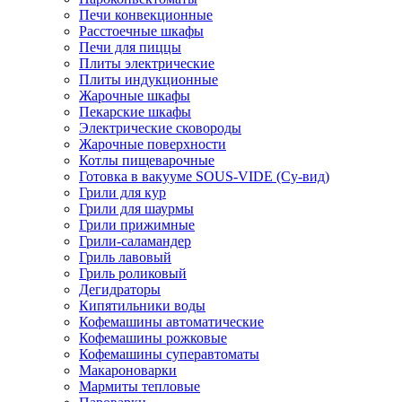
Печи конвекционные
Расстоечные шкафы
Печи для пиццы
Плиты электрические
Плиты индукционные
Жарочные шкафы
Пекарские шкафы
Электрические сковороды
Жарочные поверхности
Котлы пищеварочные
Готовка в вакууме SOUS-VIDE (Су-вид)
Грили для кур
Грили для шаурмы
Грили прижимные
Грили-саламандер
Гриль лавовый
Гриль роликовый
Дегидраторы
Кипятильники воды
Кофемашины автоматические
Кофемашины рожковые
Кофемашины суперавтоматы
Макароноварки
Мармиты тепловые