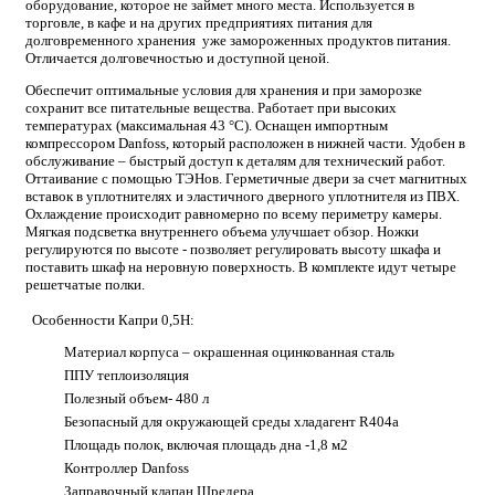
оборудование, которое не займет много места. Используется в
торговле, в кафе и на других предприятиях питания для
долговременного хранения уже замороженных продуктов питания.
Отличается долговечностью и доступной ценой.
Обеспечит оптимальные условия для хранения и при заморозке
сохранит все питательные вещества. Работает при высоких
температурах (максимальная 43 °С). Оснащен импортным
компрессором Danfoss, который расположен в нижней части. Удобен в
обслуживание – быстрый доступ к деталям для технический работ.
Оттаивание с помощью ТЭНов. Герметичные двери за счет магнитных
вставок в уплотнителях и эластичного дверного уплотнителя из ПВХ.
Охлаждение происходит равномерно по всему периметру камеры.
Мягкая подсветка внутреннего объема улучшает обзор. Ножки
регулируются по высоте - позволяет регулировать высоту шкафа и
поставить шкаф на неровную поверхность. В комплекте идут четыре
решетчатые полки.
Особенности Капри 0,5Н:
Материал корпуса – окрашенная оцинкованная сталь
ППУ теплоизоляция
Полезный объем- 480 л
Безопасный для окружающей среды хладагент R404a
Площадь полок, включая площадь дна -1,8 м2
Контроллер Danfoss
Заправочный клапан Шредера