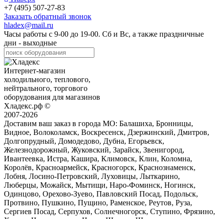
+7 (495) 507-27-83
Заказать обратный звонок
hladex@mail.ru
Часы работы с
9-00
до
19-00
. Сб и Вс, а также праздничные
дни - выходные
Интернет-магазин
холодильного, теплового,
нейтрального, торгового
оборудования для магазинов
Хладекс.рф ©
2007-2026
Доставим ваш заказ в города МО:
Балашиха, Бронницы,
Видное, Волоколамск, Воскресенск, Дзержинский, Дмитров,
Долгопрудный, Домодедово, Дубна, Егорьевск,
Железнодорожный, Жуковский, Зарайск, Звенигород,
Ивантеевка, Истра, Кашира, Климовск, Клин, Коломна,
Королёв, Красноармейск, Красногорск, Краснознаменск,
Лобня, Лосино-Петровский, Луховицы, Лыткарино,
Люберцы, Можайск, Мытищи, Наро-Фоминск, Ногинск,
Одинцово, Орехово-Зуево, Павловский Посад, Подольск,
Протвино, Пушкино, Пущино, Раменское, Реутов, Руза,
Сергиев Посад, Серпухов, Солнечногорск, Ступино, Фрязино,