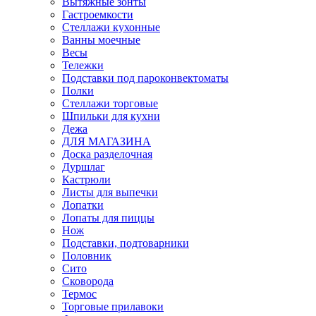
Вытяжные зонты
Гастроемкости
Стеллажи кухонные
Ванны моечные
Весы
Тележки
Подставки под пароконвектоматы
Полки
Стеллажи торговые
Шпильки для кухни
Дежа
ДЛЯ МАГАЗИНА
Доска разделочная
Дуршлаг
Кастрюли
Листы для выпечки
Лопатки
Лопаты для пиццы
Нож
Подставки, подтоварники
Половник
Сито
Сковорода
Термос
Торговые прилавоки