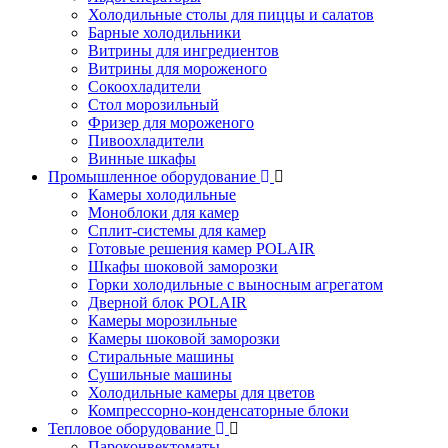
Холодильные столы для пиццы и салатов
Барные холодильники
Витрины для ингредиентов
Витрины для мороженого
Сокоохладители
Стол морозильный
Фризер для мороженого
Пивоохладители
Винные шкафы
Промышленное оборудование
Камеры холодильные
Моноблоки для камер
Сплит-системы для камер
Готовые решения камер POLAIR
Шкафы шоковой заморозки
Горки холодильные с выносным агрегатом
Дверной блок POLAIR
Камеры морозильные
Камеры шоковой заморозки
Стиральные машины
Сушильные машины
Холодильные камеры для цветов
Компрессорно-конденсаторные блоки
Тепловое оборудование
Пароконвектоматы