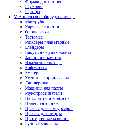
Формы для пиццы
Шумовка
Щипцы
Механическое оборудование
Мясорубки
Картофелечистки
Овощерезки
Тестомес
Миксеры планетарные
Блендеры
Вакуумные упаковщики
Запайщик пакетов
Измельчитель льда
Кофемолки
Куттеры
Кухонные процессоры
Лапшерезка
Машины для пасты
Мукопросеиватели
Наполнители колбасок
Пилы ленточные
Прессы для гамбургеров
Прессы для пиццы
Протирочные машины
Ручные миксеры