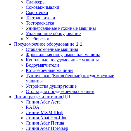
Слайсеры
Соковыжималки
Сыротерки
Тестоделители
Тестораскатка
Универсальные кухонные машины
Упаковочное оборудование
Хлеборезки
Посудомоечное оборудование
Стаканомоечные машины
Фронтальная посудомоечная машина
Купольные посудомоечные машины
Водоумягчители
Котломоечные машины
Туннельные (Конвейерные) посудомоечные
машины
Устройства душирующие
Столы для посудомоечных машин
Линии раздачи питания
Линия Абат Аста
RADA
Линии МХМ Шеф
Линия Abat Hot-Line
Линия Абат Патша
Линия Абат Премьер