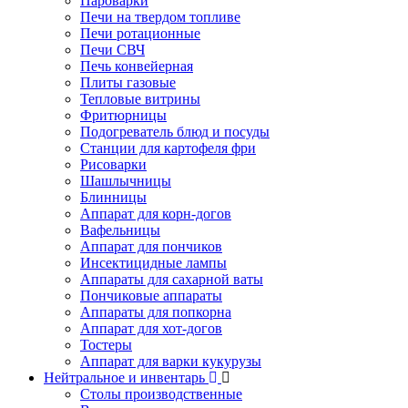
Пароварки
Печи на твердом топливе
Печи ротационные
Печи СВЧ
Печь конвейерная
Плиты газовые
Тепловые витрины
Фритюрницы
Подогреватель блюд и посуды
Станции для картофеля фри
Рисоварки
Шашлычницы
Блинницы
Аппарат для корн-догов
Вафельницы
Аппарат для пончиков
Инсектицидные лампы
Аппараты для сахарной ваты
Пончиковые аппараты
Аппараты для попкорна
Аппарат для хот-догов
Тостеры
Аппарат для варки кукурузы
Нейтральное и инвентарь
Столы производственные