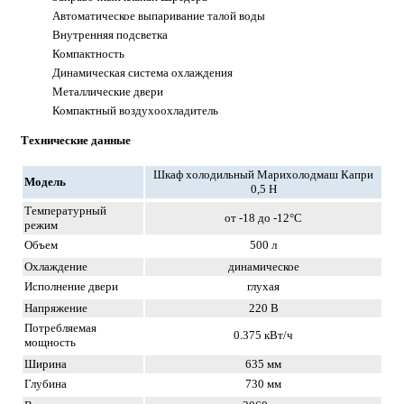
Автоматическое выпаривание талой воды
Внутренняя подсветка
Компактность
Динамическая система охлаждения
Металлические двери
Компактный воздухоохладитель
Технические данные
Шкаф холодильный Марихолодмаш Капри
Модель
0,5 Н
Температурный
от -18 до -12°C
режим
Объем
500 л
Охлаждение
динамическое
Исполнение двери
глухая
Напряжение
220 В
Потребляемая
0.375 кВт/ч
мощность
Ширина
635 мм
Глубина
730 мм