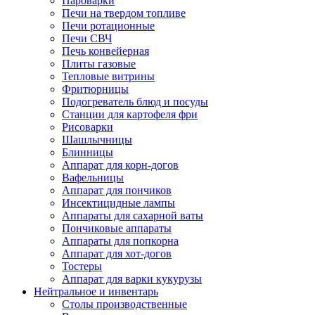
Пароварки
Печи на твердом топливе
Печи ротационные
Печи СВЧ
Печь конвейерная
Плиты газовые
Тепловые витрины
Фритюрницы
Подогреватель блюд и посуды
Станции для картофеля фри
Рисоварки
Шашлычницы
Блинницы
Аппарат для корн-догов
Вафельницы
Аппарат для пончиков
Инсектицидные лампы
Аппараты для сахарной ваты
Пончиковые аппараты
Аппараты для попкорна
Аппарат для хот-догов
Тостеры
Аппарат для варки кукурузы
Нейтральное и инвентарь
Столы производственные