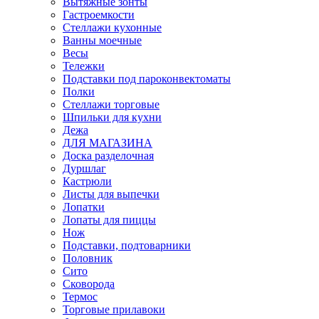
Вытяжные зонты
Гастроемкости
Стеллажи кухонные
Ванны моечные
Весы
Тележки
Подставки под пароконвектоматы
Полки
Стеллажи торговые
Шпильки для кухни
Дежа
ДЛЯ МАГАЗИНА
Доска разделочная
Дуршлаг
Кастрюли
Листы для выпечки
Лопатки
Лопаты для пиццы
Нож
Подставки, подтоварники
Половник
Сито
Сковорода
Термос
Торговые прилавоки