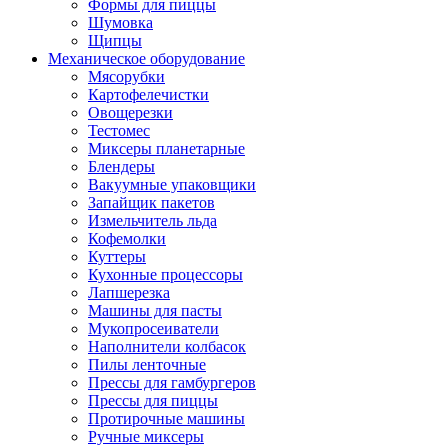
Формы для пиццы
Шумовка
Щипцы
Механическое оборудование
Мясорубки
Картофелечистки
Овощерезки
Тестомес
Миксеры планетарные
Блендеры
Вакуумные упаковщики
Запайщик пакетов
Измельчитель льда
Кофемолки
Куттеры
Кухонные процессоры
Лапшерезка
Машины для пасты
Мукопросеиватели
Наполнители колбасок
Пилы ленточные
Прессы для гамбургеров
Прессы для пиццы
Протирочные машины
Ручные миксеры