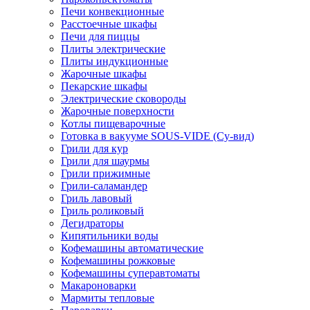
Печи конвекционные
Расстоечные шкафы
Печи для пиццы
Плиты электрические
Плиты индукционные
Жарочные шкафы
Пекарские шкафы
Электрические сковороды
Жарочные поверхности
Котлы пищеварочные
Готовка в вакууме SOUS-VIDE (Су-вид)
Грили для кур
Грили для шаурмы
Грили прижимные
Грили-саламандер
Гриль лавовый
Гриль роликовый
Дегидраторы
Кипятильники воды
Кофемашины автоматические
Кофемашины рожковые
Кофемашины суперавтоматы
Макароноварки
Мармиты тепловые