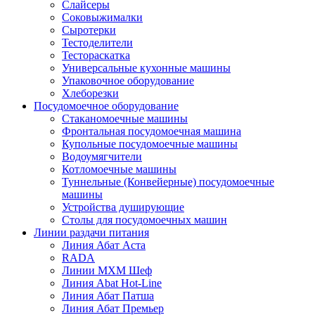
Слайсеры
Соковыжималки
Сыротерки
Тестоделители
Тестораскатка
Универсальные кухонные машины
Упаковочное оборудование
Хлеборезки
Посудомоечное оборудование
Стаканомоечные машины
Фронтальная посудомоечная машина
Купольные посудомоечные машины
Водоумягчители
Котломоечные машины
Туннельные (Конвейерные) посудомоечные
машины
Устройства душирующие
Столы для посудомоечных машин
Линии раздачи питания
Линия Абат Аста
RADA
Линии МХМ Шеф
Линия Abat Hot-Line
Линия Абат Патша
Линия Абат Премьер