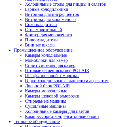
Холодильные столы для пиццы и салатов
Барные холодильники
Витрины для ингредиентов
Витрины для мороженого
Сокоохладители
Стол морозильный
Фризер для мороженого
Пивоохладители
Винные шкафы
Промышленное оборудование
Камеры холодильные
Моноблоки для камер
Сплит-системы для камер
Готовые решения камер POLAIR
Шкафы шоковой заморозки
Горки холодильные с выносным агрегатом
Дверной блок POLAIR
Камеры морозильные
Камеры шоковой заморозки
Стиральные машины
Сушильные машины
Холодильные камеры для цветов
Компрессорно-конденсаторные блоки
Тепловое оборудование
Пароконвектоматы