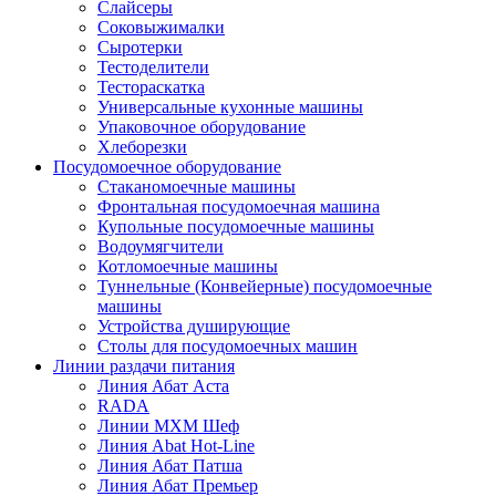
Слайсеры
Соковыжималки
Сыротерки
Тестоделители
Тестораскатка
Универсальные кухонные машины
Упаковочное оборудование
Хлеборезки
Посудомоечное оборудование
Стаканомоечные машины
Фронтальная посудомоечная машина
Купольные посудомоечные машины
Водоумягчители
Котломоечные машины
Туннельные (Конвейерные) посудомоечные
машины
Устройства душирующие
Столы для посудомоечных машин
Линии раздачи питания
Линия Абат Аста
RADA
Линии МХМ Шеф
Линия Abat Hot-Line
Линия Абат Патша
Линия Абат Премьер