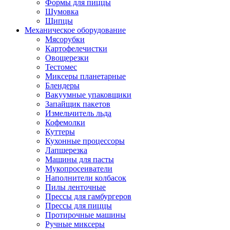
Формы для пиццы
Шумовка
Щипцы
Механическое оборудование
Мясорубки
Картофелечистки
Овощерезки
Тестомес
Миксеры планетарные
Блендеры
Вакуумные упаковщики
Запайщик пакетов
Измельчитель льда
Кофемолки
Куттеры
Кухонные процессоры
Лапшерезка
Машины для пасты
Мукопросеиватели
Наполнители колбасок
Пилы ленточные
Прессы для гамбургеров
Прессы для пиццы
Протирочные машины
Ручные миксеры