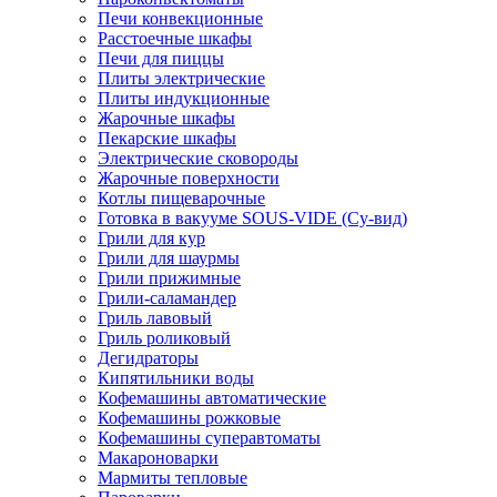
Печи конвекционные
Расстоечные шкафы
Печи для пиццы
Плиты электрические
Плиты индукционные
Жарочные шкафы
Пекарские шкафы
Электрические сковороды
Жарочные поверхности
Котлы пищеварочные
Готовка в вакууме SOUS-VIDE (Су-вид)
Грили для кур
Грили для шаурмы
Грили прижимные
Грили-саламандер
Гриль лавовый
Гриль роликовый
Дегидраторы
Кипятильники воды
Кофемашины автоматические
Кофемашины рожковые
Кофемашины суперавтоматы
Макароноварки
Мармиты тепловые