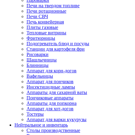
Пароварки
Печи на твердом топливе
Печи ротационные
Печи СВЧ
Печь конвейерная
Плиты газовые
Тепловые витрины
Фритюрницы
Подогреватель блюд и посуды
Станции для картофеля фри
Рисоварки
Шашлычницы
Блинницы
Аппарат для корн-догов
Вафельницы
Аппарат для пончиков
Инсектицидные лампы
Аппараты для сахарной ваты
Пончиковые аппараты
Аппараты для попкорна
Аппарат для хот-догов
Тостеры
Аппарат для варки кукурузы
Нейтральное и инвентарь
Столы производственные