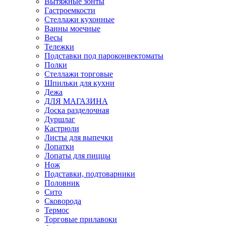
Вытяжные зонты
Гастроемкости
Стеллажи кухонные
Ванны моечные
Весы
Тележки
Подставки под пароконвектоматы
Полки
Стеллажи торговые
Шпильки для кухни
Дежа
ДЛЯ МАГАЗИНА
Доска разделочная
Дуршлаг
Кастрюли
Листы для выпечки
Лопатки
Лопаты для пиццы
Нож
Подставки, подтоварники
Половник
Сито
Сковорода
Термос
Торговые прилавоки