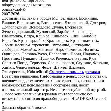
нейтрального, торгового
оборудования для магазинов
Хладекс.рф ©
2007-2026
Доставим ваш заказ в города МО:
Балашиха, Бронницы,
Видное, Волоколамск, Воскресенск, Дзержинский, Дмитров,
Долгопрудный, Домодедово, Дубна, Егорьевск,
Железнодорожный, Жуковский, Зарайск, Звенигород,
Ивантеевка, Истра, Кашира, Климовск, Клин, Коломна,
Королёв, Красноармейск, Красногорск, Краснознаменск,
Лобня, Лосино-Петровский, Луховицы, Лыткарино,
Люберцы, Можайск, Мытищи, Наро-Фоминск, Ногинск,
Одинцово, Орехово-Зуево, Павловский Посад, Подольск,
Протвино, Пушкино, Пущино, Раменское, Реутов, Руза,
Сергиев Посад, Серпухов, Солнечногорск, Ступино, Фрязино,
Химки, Черноголовка, Чехов, Шатура, Щелково,
Электросталь, Юбилейный
Смотреть стоимость доставки
Все права защищены. Информация о ценах, сроках поставки,
внешнем виде, технических характеристиках, назначении и
возможностях использования оборудования, носит
ознакомительный характер. Не является публичной офертой.
Любое копирование материалов сайта запрещено без
письменного согласия правообладателя. HLADEX.RU c 2007
г.
Заказать обратный звонок