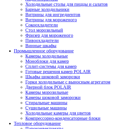
Холодильные столы для пиццы и салатов
Барные холодильники
Витрины для ингредиентов
Витрины для мороженого
Сокоохладители
Стол морозильный
Фризер для мороженого
Пивоохладители
Винные шкафы
Промышленное оборудование
Камеры холодильные
Моноблоки для камер
Сплит-системы для камер
Готовые решения камер POLAIR
Шкафы шоковой заморозки
Горки холодильные с выносным агрегатом
Дверной блок POLAIR
Камеры морозильные
Камеры шоковой заморозки
Стиральные машины
Сушильные машины
Холодильные камеры для цветов
Компрессорно-конденсаторные блоки
Тепловое оборудование
Пароконвектоматы