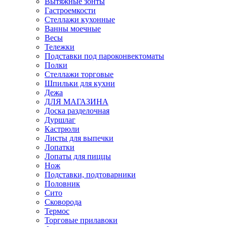
Вытяжные зонты
Гастроемкости
Стеллажи кухонные
Ванны моечные
Весы
Тележки
Подставки под пароконвектоматы
Полки
Стеллажи торговые
Шпильки для кухни
Дежа
ДЛЯ МАГАЗИНА
Доска разделочная
Дуршлаг
Кастрюли
Листы для выпечки
Лопатки
Лопаты для пиццы
Нож
Подставки, подтоварники
Половник
Сито
Сковорода
Термос
Торговые прилавоки