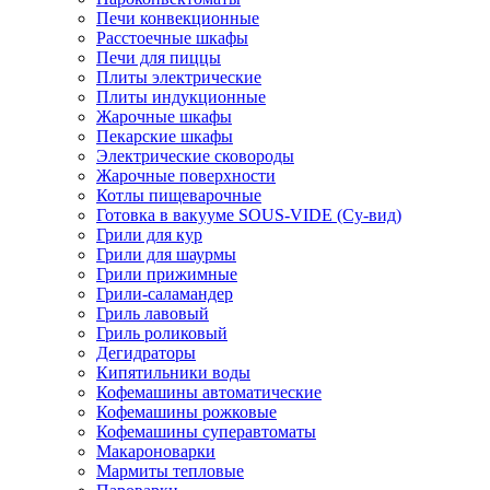
Печи конвекционные
Расстоечные шкафы
Печи для пиццы
Плиты электрические
Плиты индукционные
Жарочные шкафы
Пекарские шкафы
Электрические сковороды
Жарочные поверхности
Котлы пищеварочные
Готовка в вакууме SOUS-VIDE (Су-вид)
Грили для кур
Грили для шаурмы
Грили прижимные
Грили-саламандер
Гриль лавовый
Гриль роликовый
Дегидраторы
Кипятильники воды
Кофемашины автоматические
Кофемашины рожковые
Кофемашины суперавтоматы
Макароноварки
Мармиты тепловые