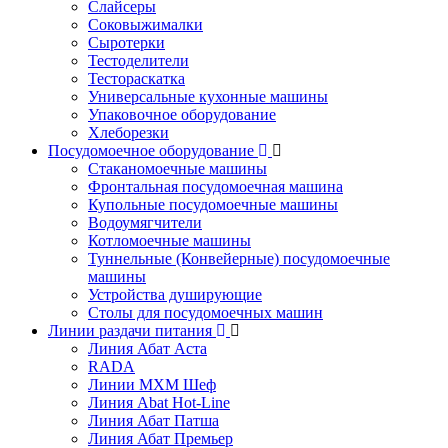
Слайсеры
Соковыжималки
Сыротерки
Тестоделители
Тестораскатка
Универсальные кухонные машины
Упаковочное оборудование
Хлеборезки
Посудомоечное оборудование
Стаканомоечные машины
Фронтальная посудомоечная машина
Купольные посудомоечные машины
Водоумягчители
Котломоечные машины
Туннельные (Конвейерные) посудомоечные
машины
Устройства душирующие
Столы для посудомоечных машин
Линии раздачи питания
Линия Абат Аста
RADA
Линии МХМ Шеф
Линия Abat Hot-Line
Линия Абат Патша
Линия Абат Премьер