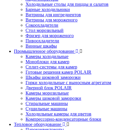
Холодильные столы для пиццы и салатов
Барные холодильники
Витрины для ингредиентов
Витрины для мороженого
Сокоохладители
Стол морозильный
Фризер для мороженого
Пивоохладители
Винные шкафы
Промышленное оборудование
Камеры холодильные
Моноблоки для камер
Сплит-системы для камер
Готовые решения камер POLAIR
Шкафы шоковой заморозки
Горки холодильные с выносным агрегатом
Дверной блок POLAIR
Камеры морозильные
Камеры шоковой заморозки
Стиральные машины
Сушильные машины
Холодильные камеры для цветов
Компрессорно-конденсаторные блоки
Тепловое оборудование
Пароконвектоматы