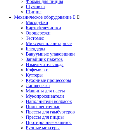
Формы для пиццы
Шумовка
Щипцы
Механическое оборудование
Мясорубки
Картофелечистки
Овощерезки
Тестомес
Миксеры планетарные
Блендеры
Вакуумные упаковщики
Запайщик пакетов
Измельчитель льда
Кофемолки
Куттеры
Кухонные процессоры
Лапшерезка
Машины для пасты
Мукопросеиватели
Наполнители колбасок
Пилы ленточные
Прессы для гамбургеров
Прессы для пиццы
Протирочные машины
Ручные миксеры