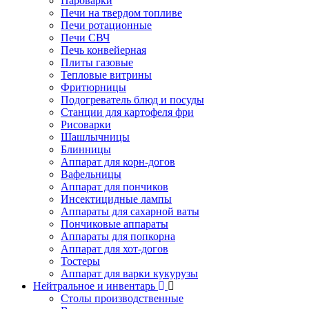
Пароварки
Печи на твердом топливе
Печи ротационные
Печи СВЧ
Печь конвейерная
Плиты газовые
Тепловые витрины
Фритюрницы
Подогреватель блюд и посуды
Станции для картофеля фри
Рисоварки
Шашлычницы
Блинницы
Аппарат для корн-догов
Вафельницы
Аппарат для пончиков
Инсектицидные лампы
Аппараты для сахарной ваты
Пончиковые аппараты
Аппараты для попкорна
Аппарат для хот-догов
Тостеры
Аппарат для варки кукурузы
Нейтральное и инвентарь
Столы производственные