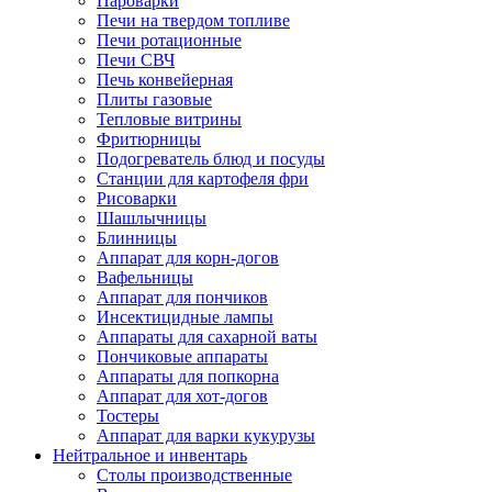
Пароварки
Печи на твердом топливе
Печи ротационные
Печи СВЧ
Печь конвейерная
Плиты газовые
Тепловые витрины
Фритюрницы
Подогреватель блюд и посуды
Станции для картофеля фри
Рисоварки
Шашлычницы
Блинницы
Аппарат для корн-догов
Вафельницы
Аппарат для пончиков
Инсектицидные лампы
Аппараты для сахарной ваты
Пончиковые аппараты
Аппараты для попкорна
Аппарат для хот-догов
Тостеры
Аппарат для варки кукурузы
Нейтральное и инвентарь
Столы производственные