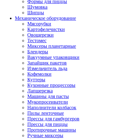
Формы для пиццы
Шумовка
Щипцы
Механическое оборудование
Мясорубки
Картофелечистки
Овощерезки
Тестомес
Миксеры планетарные
Блендеры
Вакуумные упаковщики
Запайщик пакетов
Измельчитель льда
Кофемолки
Куттеры
Кухонные процессоры
Лапшерезка
Машины для пасты
Мукопросеиватели
Наполнители колбасок
Пилы ленточные
Прессы для гамбургеров
Прессы для пиццы
Протирочные машины
Ручные миксеры