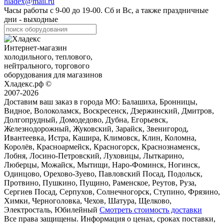
hladex@mail.ru
Часы работы с
9-00
до
19-00
. Сб и Вс, а также праздничные
дни - выходные
Интернет-магазин
холодильного, теплового,
нейтрального, торгового
оборудования для магазинов
Хладекс.рф ©
2007-2026
Доставим ваш заказ в города МО:
Балашиха, Бронницы,
Видное, Волоколамск, Воскресенск, Дзержинский, Дмитров,
Долгопрудный, Домодедово, Дубна, Егорьевск,
Железнодорожный, Жуковский, Зарайск, Звенигород,
Ивантеевка, Истра, Кашира, Климовск, Клин, Коломна,
Королёв, Красноармейск, Красногорск, Краснознаменск,
Лобня, Лосино-Петровский, Луховицы, Лыткарино,
Люберцы, Можайск, Мытищи, Наро-Фоминск, Ногинск,
Одинцово, Орехово-Зуево, Павловский Посад, Подольск,
Протвино, Пушкино, Пущино, Раменское, Реутов, Руза,
Сергиев Посад, Серпухов, Солнечногорск, Ступино, Фрязино,
Химки, Черноголовка, Чехов, Шатура, Щелково,
Электросталь, Юбилейный
Смотреть стоимость доставки
Все права защищены. Информация о ценах, сроках поставки,