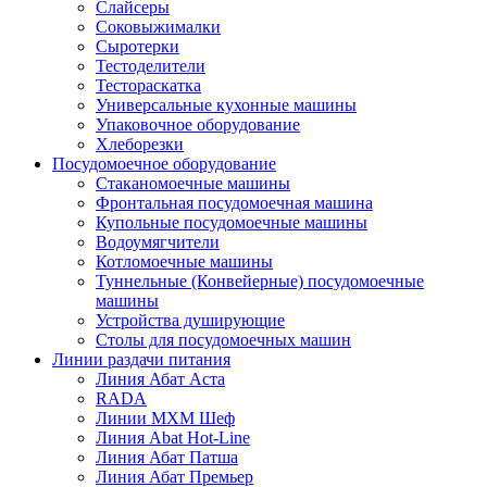
Слайсеры
Соковыжималки
Сыротерки
Тестоделители
Тестораскатка
Универсальные кухонные машины
Упаковочное оборудование
Хлеборезки
Посудомоечное оборудование
Стаканомоечные машины
Фронтальная посудомоечная машина
Купольные посудомоечные машины
Водоумягчители
Котломоечные машины
Туннельные (Конвейерные) посудомоечные
машины
Устройства душирующие
Столы для посудомоечных машин
Линии раздачи питания
Линия Абат Аста
RADA
Линии МХМ Шеф
Линия Abat Hot-Line
Линия Абат Патша
Линия Абат Премьер