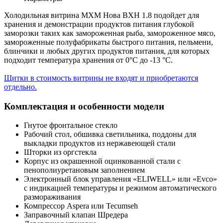
Холодильная витрина МХМ Нова ВХН 1.8 подойдет для
хранения и демонстрации продуктов питания глубокой
заморозки таких как замороженная рыба, замороженное мясо,
замороженные полуфабрикаты быстрого питания, пельмени,
блинчики и любых других продуктов питания, для которых
подходит температура хранения от 0°С до -13 °С.
Щитки в стоимость витрины не входят и приобретаются
отдельно.
Комплектация и особенности модели
Гнутое фронтальное стекло
Рабочий стол, обшивка светильника, поддоны для
выкладки продуктов из нержавеющей стали
Шторки из оргстекла
Корпус из окрашенной оцинкованной стали с
пенополиуретановым заполнением
Электронный блок управления «ELIWELL» или «Evco»
с индикацией температуры и режимом автоматического
размораживания
Компрессор Aspera или Tecumseh
Заправочный клапан Шредера