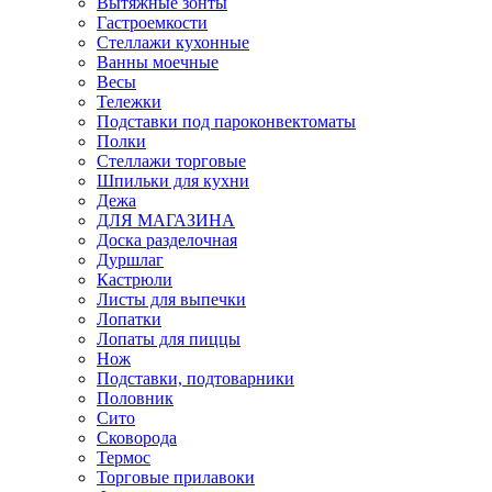
Вытяжные зонты
Гастроемкости
Стеллажи кухонные
Ванны моечные
Весы
Тележки
Подставки под пароконвектоматы
Полки
Стеллажи торговые
Шпильки для кухни
Дежа
ДЛЯ МАГАЗИНА
Доска разделочная
Дуршлаг
Кастрюли
Листы для выпечки
Лопатки
Лопаты для пиццы
Нож
Подставки, подтоварники
Половник
Сито
Сковорода
Термос
Торговые прилавоки