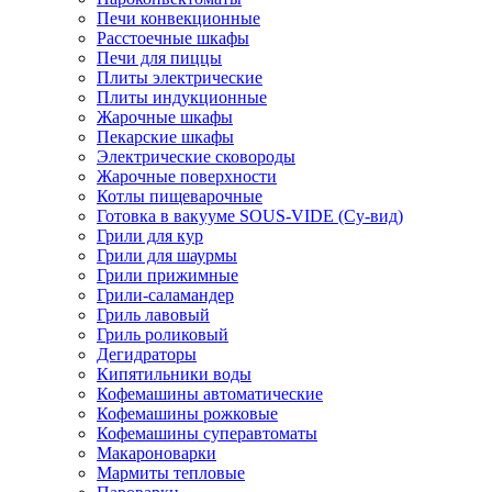
Печи конвекционные
Расстоечные шкафы
Печи для пиццы
Плиты электрические
Плиты индукционные
Жарочные шкафы
Пекарские шкафы
Электрические сковороды
Жарочные поверхности
Котлы пищеварочные
Готовка в вакууме SOUS-VIDE (Су-вид)
Грили для кур
Грили для шаурмы
Грили прижимные
Грили-саламандер
Гриль лавовый
Гриль роликовый
Дегидраторы
Кипятильники воды
Кофемашины автоматические
Кофемашины рожковые
Кофемашины суперавтоматы
Макароноварки
Мармиты тепловые