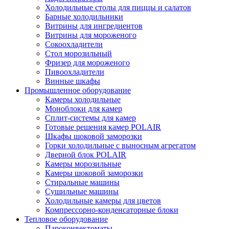
Холодильные столы для пиццы и салатов
Барные холодильники
Витрины для ингредиентов
Витрины для мороженого
Сокоохладители
Стол морозильный
Фризер для мороженого
Пивоохладители
Винные шкафы
Промышленное оборудование
Камеры холодильные
Моноблоки для камер
Сплит-системы для камер
Готовые решения камер POLAIR
Шкафы шоковой заморозки
Горки холодильные с выносным агрегатом
Дверной блок POLAIR
Камеры морозильные
Камеры шоковой заморозки
Стиральные машины
Сушильные машины
Холодильные камеры для цветов
Компрессорно-конденсаторные блоки
Тепловое оборудование
Пароконвектоматы