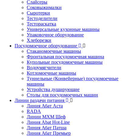
Слайсеры
Соковыжималки
Сыротерки
Тестоделители
Тестораскатка
Универсальные кухонные машины
Упаковочное оборудование
Хлеборезки
Посудомоечное оборудование
Стаканомоечные машины
Фронтальная посудомоечная машина
Купольные посудомоечные машины
Водоумягчители
Котломоечные машины
Туннельные (Конвейерные) посудомоечные
машины
Устройства душирующие
Столы для посудомоечных машин
Линии раздачи питания
Линия Абат Аста
RADA
Линии МХМ Шеф
Линия Abat Hot-Line
Линия Абат Патша
Линия Абат Премьер