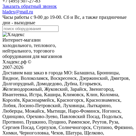
+7 (495) 507-27-83
Заказать обратный звонок
hladex@mail.ru
Часы работы с
9-00
до
19-00
. Сб и Вс, а также праздничные
дни - выходные
Интернет-магазин
холодильного, теплового,
нейтрального, торгового
оборудования для магазинов
Хладекс.рф ©
2007-2026
Доставим ваш заказ в города МО:
Балашиха, Бронницы,
Видное, Волоколамск, Воскресенск, Дзержинский, Дмитров,
Долгопрудный, Домодедово, Дубна, Егорьевск,
Железнодорожный, Жуковский, Зарайск, Звенигород,
Ивантеевка, Истра, Кашира, Климовск, Клин, Коломна,
Королёв, Красноармейск, Красногорск, Краснознаменск,
Лобня, Лосино-Петровский, Луховицы, Лыткарино,
Люберцы, Можайск, Мытищи, Наро-Фоминск, Ногинск,
Одинцово, Орехово-Зуево, Павловский Посад, Подольск,
Протвино, Пушкино, Пущино, Раменское, Реутов, Руза,
Сергиев Посад, Серпухов, Солнечногорск, Ступино, Фрязино,
Химки, Черноголовка, Чехов, Шатура, Щелково,