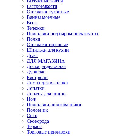
Вытяжные зонты
Гастроемкости
Стеллажи кухонные
Ванны моечные
Весы
Тележки
Подставки под пароконвектоматы
Полки
Стеллажи торговые
Шпильки для кухни
Дежа
ДЛЯ МАГАЗИНА
Доска разделочная
Дуршлаг
Кастрюли
Листы для выпечки
Лопатки
Лопаты для пиццы
Нож
Подставки, подтоварники
Половник
Сито
Сковорода
Термос
Торговые прилавоки