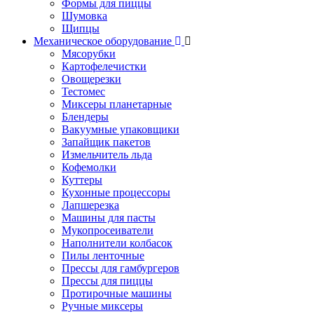
Формы для пиццы
Шумовка
Щипцы
Механическое оборудование
Мясорубки
Картофелечистки
Овощерезки
Тестомес
Миксеры планетарные
Блендеры
Вакуумные упаковщики
Запайщик пакетов
Измельчитель льда
Кофемолки
Куттеры
Кухонные процессоры
Лапшерезка
Машины для пасты
Мукопросеиватели
Наполнители колбасок
Пилы ленточные
Прессы для гамбургеров
Прессы для пиццы
Протирочные машины
Ручные миксеры