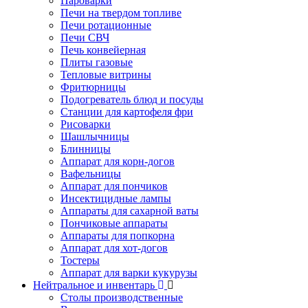
Пароварки
Печи на твердом топливе
Печи ротационные
Печи СВЧ
Печь конвейерная
Плиты газовые
Тепловые витрины
Фритюрницы
Подогреватель блюд и посуды
Станции для картофеля фри
Рисоварки
Шашлычницы
Блинницы
Аппарат для корн-догов
Вафельницы
Аппарат для пончиков
Инсектицидные лампы
Аппараты для сахарной ваты
Пончиковые аппараты
Аппараты для попкорна
Аппарат для хот-догов
Тостеры
Аппарат для варки кукурузы
Нейтральное и инвентарь
Столы производственные