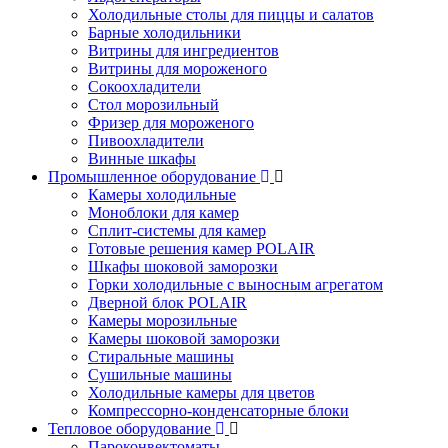
Холодильные столы для пиццы и салатов
Барные холодильники
Витрины для ингредиентов
Витрины для мороженого
Сокоохладители
Стол морозильный
Фризер для мороженого
Пивоохладители
Винные шкафы
Промышленное оборудование
Камеры холодильные
Моноблоки для камер
Сплит-системы для камер
Готовые решения камер POLAIR
Шкафы шоковой заморозки
Горки холодильные с выносным агрегатом
Дверной блок POLAIR
Камеры морозильные
Камеры шоковой заморозки
Стиральные машины
Сушильные машины
Холодильные камеры для цветов
Компрессорно-конденсаторные блоки
Тепловое оборудование
Пароконвектоматы