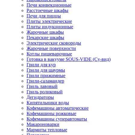
Печи конвекционные
Расстоечные шкафы
Печи для пиццы
Плиты электрические
Плиты индукционные
Жарочные шкафы
Пекарские шкафы
Электрические сковороды
Жарочные поверхности
Котлы пищеварочные
Готовка в вакууме SOUS-VIDE (Су-вид)
Грили для кур
Грили для шаурмы
Грили прижимные
Грили-саламандер
Гриль лавовый
Гриль роликовый
Дегидраторы
Кипятильники воды
Кофемашины автоматические
Кофемашины рожковые
Кофемашины суперавтоматы
Макароноварки
Мармиты тепловые