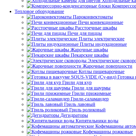
Холодильные ка
Компрессо
Тепловое оборудование
Пароконвектоматы
Печи конвекционные
Расстоечные шкафы
Печи для пиццы
Плиты электрические
Плиты индукционные
Жарочные шкафы
Пекарские шкафы
Электрические сковор
Жарочные поверхности
Котлы пищеварочные
Готовка
Грили для кур
Грили для шаурмы
Грили прижимные
Грили-саламандер
Гриль лавовый
Гриль роликовый
Дегидраторы
Кипятильники воды
Кофемашины автом
Кофемашины рожковые