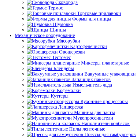
Сковорода
Термос
Торговые прилавоки
Формы для пиццы
Шумовка
Щипцы
Механическое оборудование
Мясорубки
Картофелечистки
Овощерезки
Тестомес
Миксеры планетарные
Блендеры
Вакуумные упаковщики
Запайщик пакетов
Измельчитель льда
Кофемолки
Куттеры
Кухонные процессоры
Лапшерезка
Машины для пасты
Мукопросеиватели
Наполнители колбасок
Пилы ленточные
Прессы для гамбургеров