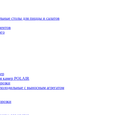
льные столы для пиццы и салатов
иентов
ого
мер
ия камер POLAIR
розки
 холодильные с выносным агрегатом
орозки