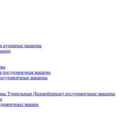
е кухонные машины
вание
ины
я посудомоечная машина
посудомоечные машины
Туннельные (Конвейерные) посудомоечные машины
е
судомоечных машин