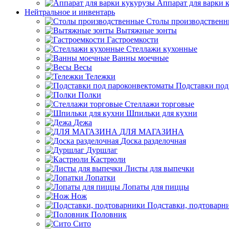
Аппарат для варки 
Нейтральное и инвентарь
Столы производственн
Вытяжные зонты
Гастроемкости
Стеллажи кухонные
Ванны моечные
Весы
Тележки
Подставки под
Полки
Стеллажи торговые
Шпильки для кухни
Дежа
ДЛЯ МАГАЗИНА
Доска разделочная
Дуршлаг
Кастрюли
Листы для выпечки
Лопатки
Лопаты для пиццы
Нож
Подставки, подтоварн
Половник
Сито