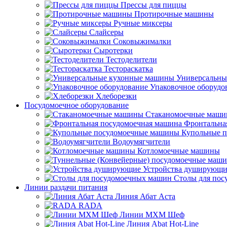
Прессы для пиццы
Протирочные машины
Ручные миксеры
Слайсеры
Соковыжималки
Сыротерки
Тестоделители
Тестораскатка
Универсальны
Упаковочное оборудо
Хлеборезки
Посудомоечное оборудование
Стаканомоечные маш
Фронтальна
Купольные 
Водоумягчители
Котломоечные машины
Устройства душирующи
Столы для по
Линии раздачи питания
Линия Абат Аста
RADA
Линии МХМ Шеф
Линия Abat Hot-Line