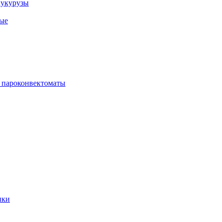
кукурузы
ые
 пароконвектоматы
ики