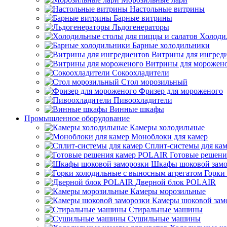
Настольные витрины
Барные витрины
Льдогенераторы
Холоди
Барные холодильники
Витрины для ингред
Витрины для морожен
Сокоохладители
Стол морозильный
Фризер для мороженого
Пивоохладители
Винные шкафы
Промышленное оборудование
Камеры холодильные
Моноблоки для камер
Сплит-системы для ка
Готовые решен
Шкафы шоковой замо
Горки
Дверной блок POLAIR
Камеры морозильные
Камеры шоковой зам
Стиральные машины
Сушильные машины