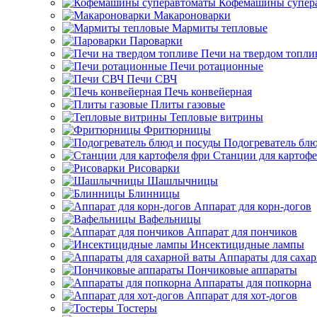
Кофемашины супер
Макароноварки
Мармиты тепловые
Пароварки
Печи на твердом топли
Печи ротационные
Печи СВЧ
Печь конвейерная
Плиты газовые
Тепловые витрины
Фритюрницы
Подогреватель блю
Станции для картофе
Рисоварки
Шашлычницы
Блинницы
Аппарат для корн-догов
Вафельницы
Аппарат для пончиков
Инсектицидные лампы
Аппараты для саха
Пончиковые аппараты
Аппараты для попкорна
Аппарат для хот-догов
Тостеры