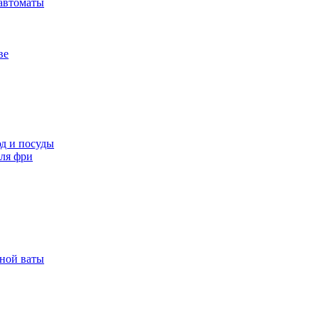
автоматы
ве
д и посуды
ля фри
рной ваты