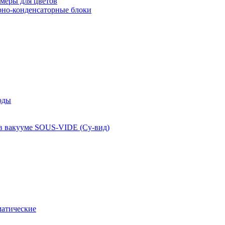
меры для цветов
рно-конденсаторные блоки
оды
 в вакууме SOUS-VIDE (Су-вид)
атические