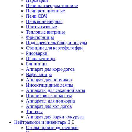
Пароварки
Печи на твердом топливе
Печи ротационные
Печи СВЧ
Печь конвейерная
Плиты газовые
Тепловые витрины
Фритюрницы
Подогреватель блюд и посуды
Станции для картофеля фри
Рисоварки
Шашлычницы
Блинницы
Аппарат для корн-догов
Вафельницы
Аппарат для пончиков
Инсектицидные лампы
Аппараты для сахарной ваты
Пончиковые аппараты
Аппараты для попкорна
Аппарат для хот-догов
Тостеры
Аппарат для варки кукурузы
Нейтральное и инвентарь
Столы производственные