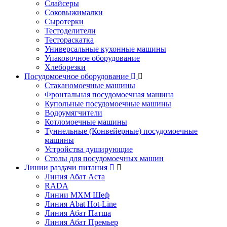
Слайсеры
Соковыжималки
Сыротерки
Тестоделители
Тестораскатка
Универсальные кухонные машины
Упаковочное оборудование
Хлеборезки
Посудомоечное оборудование
Стаканомоечные машины
Фронтальная посудомоечная машина
Купольные посудомоечные машины
Водоумягчители
Котломоечные машины
Туннельные (Конвейерные) посудомоечные
машины
Устройства душирующие
Столы для посудомоечных машин
Линии раздачи питания
Линия Абат Аста
RADA
Линии МХМ Шеф
Линия Abat Hot-Line
Линия Абат Патша
Линия Абат Премьер