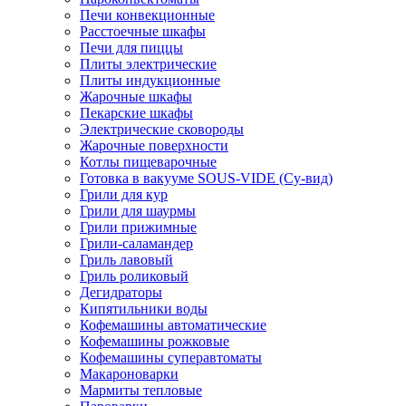
Печи конвекционные
Расстоечные шкафы
Печи для пиццы
Плиты электрические
Плиты индукционные
Жарочные шкафы
Пекарские шкафы
Электрические сковороды
Жарочные поверхности
Котлы пищеварочные
Готовка в вакууме SOUS-VIDE (Су-вид)
Грили для кур
Грили для шаурмы
Грили прижимные
Грили-саламандер
Гриль лавовый
Гриль роликовый
Дегидраторы
Кипятильники воды
Кофемашины автоматические
Кофемашины рожковые
Кофемашины суперавтоматы
Макароноварки
Мармиты тепловые