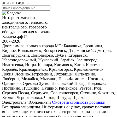
дни - выходные
Интернет-магазин
холодильного, теплового,
нейтрального, торгового
оборудования для магазинов
Хладекс.рф ©
2007-2026
Доставим ваш заказ в города МО:
Балашиха, Бронницы,
Видное, Волоколамск, Воскресенск, Дзержинский, Дмитров,
Долгопрудный, Домодедово, Дубна, Егорьевск,
Железнодорожный, Жуковский, Зарайск, Звенигород,
Ивантеевка, Истра, Кашира, Климовск, Клин, Коломна,
Королёв, Красноармейск, Красногорск, Краснознаменск,
Лобня, Лосино-Петровский, Луховицы, Лыткарино,
Люберцы, Можайск, Мытищи, Наро-Фоминск, Ногинск,
Одинцово, Орехово-Зуево, Павловский Посад, Подольск,
Протвино, Пушкино, Пущино, Раменское, Реутов, Руза,
Сергиев Посад, Серпухов, Солнечногорск, Ступино, Фрязино,
Химки, Черноголовка, Чехов, Шатура, Щелково,
Электросталь, Юбилейный
Смотреть стоимость доставки
Все права защищены. Информация о ценах, сроках поставки,
внешнем виде, технических характеристиках, назначении и
возможностях использования оборудования, носит