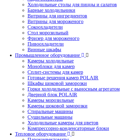
Холодильные столы для пиццы и салатов
Барные холодильники
Витрины для ингредиентов
Витрины для мороженого
Сокоохладители
Стол морозильный
Фризер для мороженого
Пивоохладители
Винные шкафы
Промышленное оборудование
Камеры холодильные
Моноблоки для камер
Сплит-системы для камер
Готовые решения камер POLAIR
Шкафы шоковой заморозки
Горки холодильные с выносным агрегатом
Дверной блок POLAIR
Камеры морозильные
Камеры шоковой заморозки
Стиральные машины
Сушильные машины
Холодильные камеры для цветов
Компрессорно-конденсаторные блоки
Тепловое оборудование
Пароконвектоматы