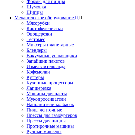
Формы для пиццы
Шумовка
Щипцы
Механическое оборудование
Мясорубки
Картофелечистки
Овощерезки
Тестомес
Миксеры планетарные
Блендеры
Вакуумные упаковщики
Запайщик пакетов
Измельчитель льда
Кофемолки
Куттеры
Кухонные процессоры
Лапшерезка
Машины для пасты
Мукопросеиватели
Наполнители колбасок
Пилы ленточные
Прессы для гамбургеров
Прессы для пиццы
Протирочные машины
Ручные миксеры