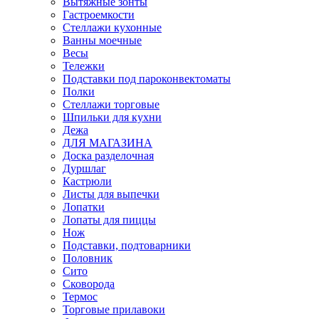
Вытяжные зонты
Гастроемкости
Стеллажи кухонные
Ванны моечные
Весы
Тележки
Подставки под пароконвектоматы
Полки
Стеллажи торговые
Шпильки для кухни
Дежа
ДЛЯ МАГАЗИНА
Доска разделочная
Дуршлаг
Кастрюли
Листы для выпечки
Лопатки
Лопаты для пиццы
Нож
Подставки, подтоварники
Половник
Сито
Сковорода
Термос
Торговые прилавоки