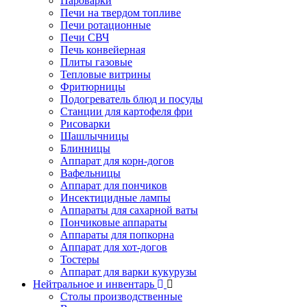
Пароварки
Печи на твердом топливе
Печи ротационные
Печи СВЧ
Печь конвейерная
Плиты газовые
Тепловые витрины
Фритюрницы
Подогреватель блюд и посуды
Станции для картофеля фри
Рисоварки
Шашлычницы
Блинницы
Аппарат для корн-догов
Вафельницы
Аппарат для пончиков
Инсектицидные лампы
Аппараты для сахарной ваты
Пончиковые аппараты
Аппараты для попкорна
Аппарат для хот-догов
Тостеры
Аппарат для варки кукурузы
Нейтральное и инвентарь
Столы производственные