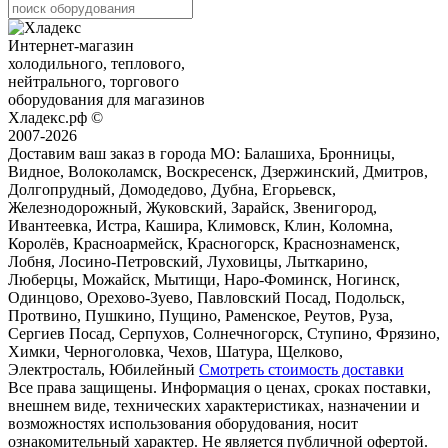
Интернет-магазин
холодильного, теплового,
нейтрального, торгового
оборудования для магазинов
Хладекс.рф ©
2007-2026
Доставим ваш заказ в города МО:
Балашиха, Бронницы,
Видное, Волоколамск, Воскресенск, Дзержинский, Дмитров,
Долгопрудный, Домодедово, Дубна, Егорьевск,
Железнодорожный, Жуковский, Зарайск, Звенигород,
Ивантеевка, Истра, Кашира, Климовск, Клин, Коломна,
Королёв, Красноармейск, Красногорск, Краснознаменск,
Лобня, Лосино-Петровский, Луховицы, Лыткарино,
Люберцы, Можайск, Мытищи, Наро-Фоминск, Ногинск,
Одинцово, Орехово-Зуево, Павловский Посад, Подольск,
Протвино, Пушкино, Пущино, Раменское, Реутов, Руза,
Сергиев Посад, Серпухов, Солнечногорск, Ступино, Фрязино,
Химки, Черноголовка, Чехов, Шатура, Щелково,
Электросталь, Юбилейный
Смотреть стоимость доставки
Все права защищены. Информация о ценах, сроках поставки,
внешнем виде, технических характеристиках, назначении и
возможностях использования оборудования, носит
ознакомительный характер. Не является публичной офертой.