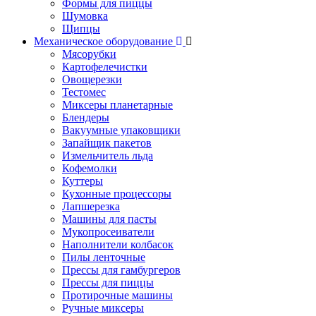
Формы для пиццы
Шумовка
Щипцы
Механическое оборудование
Мясорубки
Картофелечистки
Овощерезки
Тестомес
Миксеры планетарные
Блендеры
Вакуумные упаковщики
Запайщик пакетов
Измельчитель льда
Кофемолки
Куттеры
Кухонные процессоры
Лапшерезка
Машины для пасты
Мукопросеиватели
Наполнители колбасок
Пилы ленточные
Прессы для гамбургеров
Прессы для пиццы
Протирочные машины
Ручные миксеры