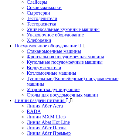
Слайсеры
Соковыжималки
Сыротерки
Тестоделители
Тестораскатка
Универсальные кухонные машины
Упаковочное оборудование
Хлеборезки
Посудомоечное оборудование
Стаканомоечные машины
Фронтальная посудомоечная машина
Купольные посудомоечные машины
Водоумягчители
Котломоечные машины
Туннельные (Конвейерные) посудомоечные
машины
Устройства душирующие
Столы для посудомоечных машин
Линии раздачи питания
Линия Абат Аста
RADA
Линии МХМ Шеф
Линия Abat Hot-Line
Линия Абат Патша
Линия Абат Премьер