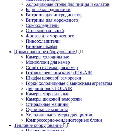
Холодильные столы для пиццы и салатов
Барные холодильники
Витрины для ингредиентов
Витрины для мороженого
Сокоохладители
Стол морозильный
Фризер для мороженого
Пивоохладители
Винные шкафы
Промышленное оборудование
Камеры холодильные
Моноблоки для камер
Сплит-системы для камер
Готовые решения камер POLAIR
Шкафы шоковой заморозки
Горки холодильные с выносным агрегатом
Дверной блок POLAIR
Камеры морозильные
Камеры шоковой заморозки
Стиральные машины
Сушильные машины
Холодильные камеры для цветов
Компрессорно-конденсаторные блоки
Тепловое оборудование
Пароконвектоматы