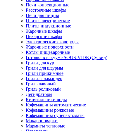
Печи конвекционные
Расстоечные шкафы
Печи для пиццы
Плиты электрические
Плиты индукционные
Жарочные шкафы
Пекарские шкафы
Электрические сковороды
Жарочные поверхности
Котлы пищеварочные
Готовка в вакууме SOUS-VIDE (Су-вид)
Грили для кур
Грили для шаурмы
Грили прижимные
Грили-саламандер
Гриль лавовый
Гриль роликовый
Дегидраторы
Кипятильники воды
Кофемашины автоматические
Кофемашины рожковые
Кофемашины суперавтоматы
Макароноварки
Мармиты тепловые